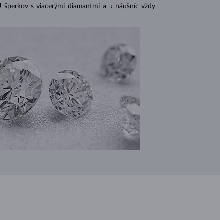
U šperkov s viacerými diamantmi a u
náušníc
vždy