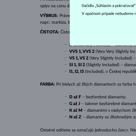
tlačidlo „Súhlasím a pokračovať
vplyv na cenu diamantu.
V opačnom prípade nebudeme m
VÝBRUS:
Práve správny výbrus dodáva diamantu jeh
napr.: markíza, bageta, srdiečko, slza, ovál či prin
ČISTOTA:
Čistotu určuje množstvo, veľkosť a rozlo
IF
(Internally Flawless) – diamanty 
VVS 1, VVS 2
(Very Very Slightly In
VS 1, VS 2
(Very Slightly Included) 
SI 1, SI 2
(Slightly Included) – diama
I1, I2, I3
(Included), v Českej republ
FARBA:
Pri bielych až žltých diamantoch sa farba
D až F
– bezfarebné diamanty;
G až J
– takmer bezfarebné diamant
K až M
– diamantmi s nádychom žlte
N až Z
– diamanty so žltohnedým z
fancy
Ostatné odtiene sa označujú jednoducho
. Ni