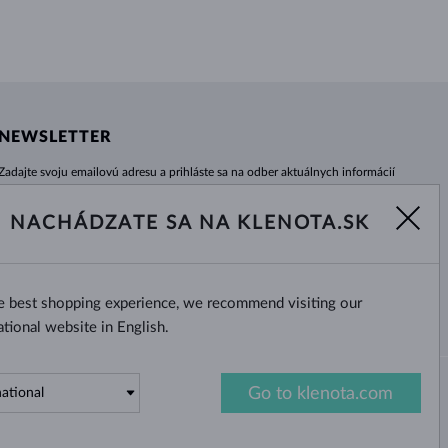
NEWSLETTER
Zadajte svoju emailovú adresu a prihláste sa na odber aktuálnych informácií
z e-shopu klenota.sk.
Žiadna novinka, akcia či zľava Vám už neunikne!
NACHÁDZATE SA NA KLENOTA.SK
ODOBERAŤ
he best shopping experience, we recommend visiting our
Áno, chcem dostávať zaujímavé
novinky na e-mail.
ational website in English.
Go to klenota.com