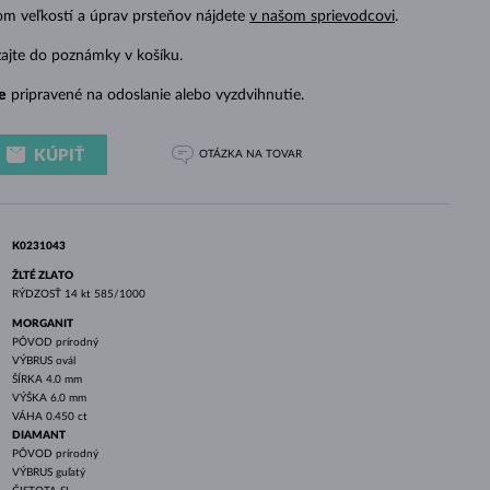
BIELE ZLATO
RUŽOVÉ ZLATO
BIELE ZLATO
om veľkostí a úprav prsteňov nájdete
v našom sprievodcovi
.
zajte do poznámky v košíku.
e
pripravené na odoslanie alebo vyzdvihnutie.
KÚPIŤ
OTÁZKA
NA TOVAR
K0231043
ŽLTÉ ZLATO
RÝDZOSŤ
14 kt 585/1000
MORGANIT
PÔVOD
prírodný
VÝBRUS
ovál
ŠÍRKA
4.0 mm
VÝŠKA
6.0 mm
VÁHA
0.450 ct
DIAMANT
PÔVOD
prírodný
VÝBRUS
guľatý