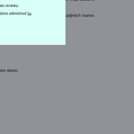
aše stránky.
ôžete odmietnuť
tu
.
 sa brúsia aj do mnohých tzv. fantazijných tvarov,
ásnubných prsteňov
).
oľným okom.