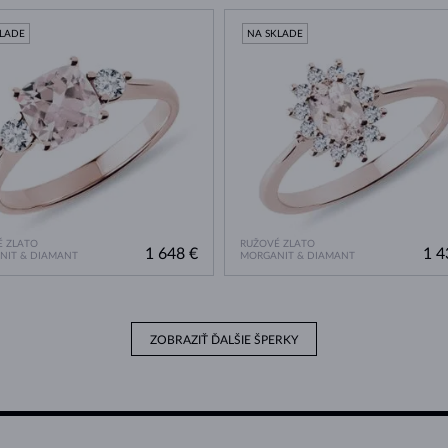
KLADE
NA SKLADE
 ZLATO
RUŽOVÉ ZLATO
1 648 €
1 4
NIT & DIAMANT
MORGANIT & DIAMANT
ZOBRAZIŤ ĎALŠIE ŠPERKY