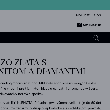
MÔJ ÚČET
BLOG
MÔJ NÁKUP
ZO ZLATA S
ŽLTÉ ZLATO
TANZANITY
TURMALÍNY
ZAFÍRY
ITOM A DIAMANTMI
RUŽOVÉ ZLATO
TOPÁSY
VLTAVÍNY
SMARAGDY
TURMALÍNY
MINERÁLY
VLTAVÍNY
enok vyrobený zo žltého 14kt zlata zdobí oválny morganit a dva
VÝNIMOČNÝ
ELEGANCIA
NÁRAMKY
KOLEKCIE
PRÍVESKY
KRÁSOU
KRÁSNE
ŠPERKY
KRÁSU
LÁSKA
ň je vhodný pre tých, ktorí hľadajú úchvatný a romantický šperk,
VLTAVÍNY
PERLOVÉ PRÍVESKY
MINERÁLY
bdivovateľky nežných šperkov.
PRE BÁBÄTKÁ
BIELE ZLATO
SVADOBNÉ
e v ateliéri KLENOTA. Prípadná prvá výmena veľkosti je do 60 dní
SVADOBNÉ
ŽLTÉ ZLATO
ŽLTÉ ZLATO
POZRIEŤ
POZRIEŤ
POZRIEŤ
POZRIEŤ
POZRIEŤ
POZRIEŤ
POZRIEŤ
POZRIEŤ
POZRIEŤ
POZRIEŤ
doručíme zadarmo v dizajnovej krabičke a s certifikátom pravosti.