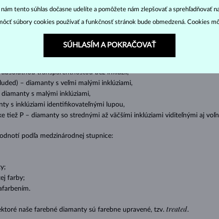
“ nám tento súhlas dočasne udelíte a pomôžete nám zlepšovať a sprehľadňovať n
ôcť súbory cookies používať a funkčnosť stránok bude obmedzená. Cookies m
o oslnivý lesk. Najobľúbenejší je výbrus guľatý, tzv.
briliant
. Diamanty
cess (štvorboký alebo trojboký výbrus s ostrými rohmi, populárny najmä u
z
SÚHLASÍM A POKRAČOVAŤ
ženie tzv. inkluzií čiže vnútorných nedokonalostí diamantu:
s absolútnou transparentnosťou bez inklúzií,
cluded) – diamanty s veľmi malými inklúziami,
– diamanty s malými inklúziami,
nty s inklúziami identifikovateľnými lupou,
ike tiež P – diamanty so strednými až väčšími inklúziami viditeľnými aj v
 hodnotí podľa medzinárodnej stupnice:
y;
j farby;
afarbením.
treated
ektoré naše farebné diamanty sú farebne upravené, tzv.
.