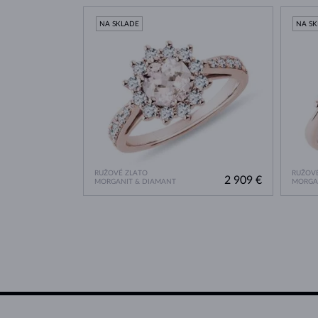
NA SKLADE
NA S
RUŽOVÉ ZLATO
RUŽOVÉ
2 909 €
MORGANIT & DIAMANT
MORGA