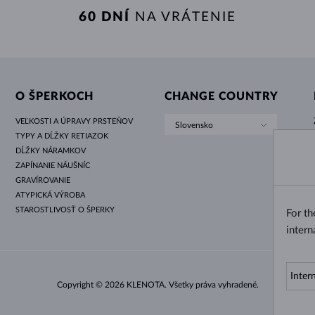
60 DNÍ
NA VRÁTENIE
O ŠPERKOCH
CHANGE COUNTRY
VEĽKOSTI A ÚPRAVY PRSTEŇOV
Slovensko
TYPY A DĹŽKY RETIAZOK
DĹŽKY NÁRAMKOV
ZAPÍNANIE NÁUŠNÍC
GRAVÍROVANIE
ATYPICKÁ VÝROBA
STAROSTLIVOSŤ O ŠPERKY
For t
intern
Copyright © 2026 KLENOTA. Všetky práva vyhradené.