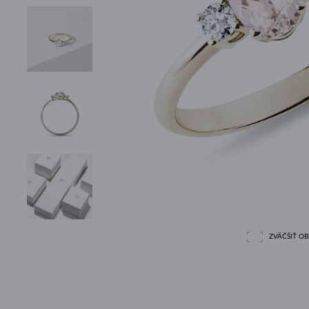
ZVÄČŠIŤ O