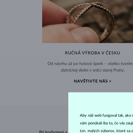
RUČNÁ VÝROBA V ČESKU
Od návrhu až po hotový šperk – všetko tvorím
zlatníckej dielni v srdci starej Prahy.
NAVŠTIVTE NÁS >
Aby náš web fungoval tak, ako m
vám ponúkali iba to, čo vás zau
tzn. malých súborov, ktoré sa 
Pri hodnotení a certifikácii
diamantov
sa posudzujú 