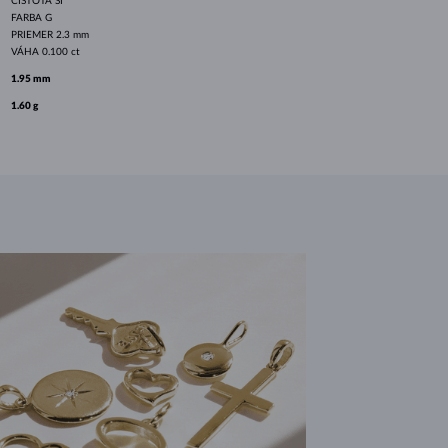
ČISTOTA
SI
FARBA
G
PRIEMER
2.3 mm
VÁHA
0.100 ct
1.95 mm
1.60 g