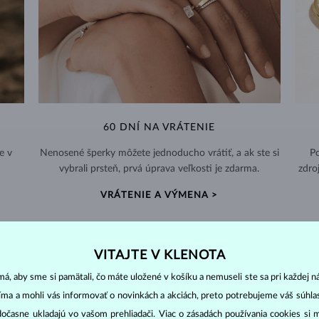
60 DNÍ NA VRÁTENIE
e v
Nenosené šperky môžete jednoducho vrátiť, a ak ste si
Po
vybrali prsteň, prvá úprava veľkosti je zdarma.
zdro
VRÁTENIE A VÝMENA >
VITAJTE V KLENOTA
á, aby sme si pamätali, čo máte uložené v košíku a nemuseli ste sa pri každej n
DIAMANTOVÉ
ŠPERKY
jíma a mohli vás informovať o novinkách a akciách, preto potrebujeme váš súhl
dočasne ukladajú vo vašom prehliadači. Viac o zásadách používania cookies si 
cut
clarity
colo
ich základné parametre, tzv.
4C: výbrus
(
),
čistota
(
),
farba
(