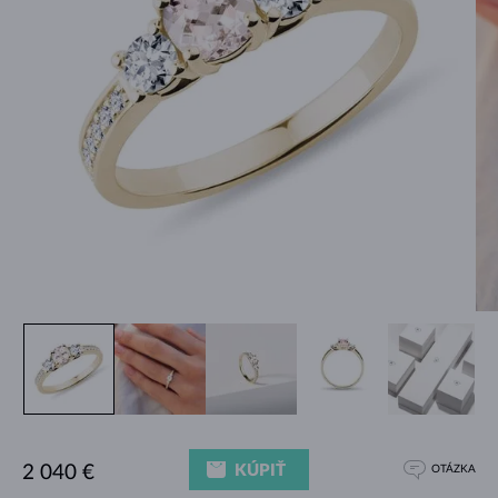
KÚPIŤ
2 040 €
OTÁZKA