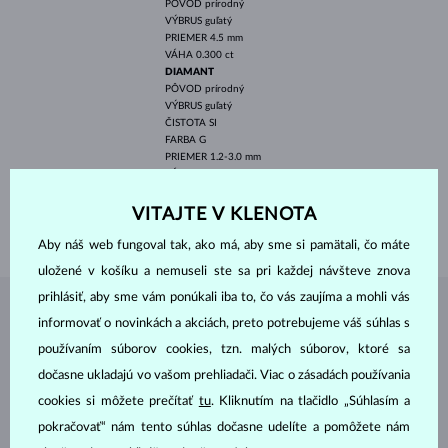
PÔVOD
prírodný
VÝBRUS
guľatý
PRIEMER
4.5 mm
VÁHA
0.300 ct
DIAMANT
PÔVOD
prírodný
VÝBRUS
guľatý
ČISTOTA
SI
FARBA
G
PRIEMER
1.2-3.0 mm
VÁHA
0.306 ct
ŠÍRKA
2.10 mm
VITAJTE V KLENOTA
VÁHA
2.35 g
Aby náš web fungoval tak, ako má, aby sme si pamätali, čo máte
uložené v košíku a nemuseli ste sa pri každej návšteve znova
prihlásiť, aby sme vám ponúkali iba to, čo vás zaujíma a mohli vás
ŠPERKY Z
ATELIÉRU KLENOTA
informovať o novinkách a akciách, preto potrebujeme váš súhlas s
používaním súborov cookies, tzn. malých súborov, ktoré sa
dočasne ukladajú vo vašom prehliadači. Viac o zásadách používania
cookies si môžete prečítať
tu
. Kliknutím na tlačidlo „Súhlasím a
pokračovať“ nám tento súhlas dočasne udelíte a pomôžete nám