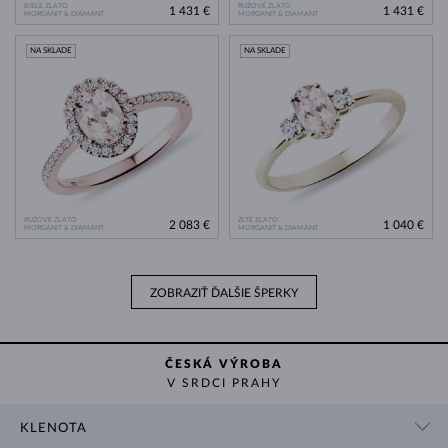
BIELE ZLATO
RUŽOVÉ ZLATO
1 431 €
1 431 €
MORGANIT & DIAMANT
MORGANIT & DIAMANT
NA SKLADE
NA SKLADE
RUŽOVÉ ZLATO
ŽLTÉ ZLATO
2 083 €
1 040 €
MORGANIT & DIAMANT
MORGANIT & DIAMANT
ZOBRAZIŤ ĎALŠIE ŠPERKY
ČESKÁ VÝROBA
V SRDCI PRAHY
KLENOTA