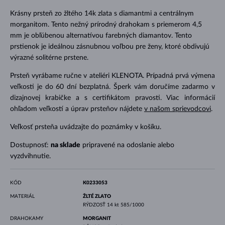
Krásny prsteň zo žltého 14k zlata s diamantmi a centrálnym
morganitom. Tento nežný prírodný drahokam s priemerom 4,5
mm je obľúbenou alternatívou farebných diamantov. Tento
prstienok je ideálnou zásnubnou voľbou pre ženy, ktoré obdivujú
výrazné solitérne prstene.
Prsteň vyrábame ručne v ateliéri KLENOTA. Prípadná prvá výmena
veľkosti je do 60 dní bezplatná. Šperk vám doručíme zadarmo v
dizajnovej krabičke a s certifikátom pravosti. Viac informácií
ohľadom veľkostí a úprav prsteňov nájdete
v našom sprievodcovi
.
Veľkosť prsteňa uvádzajte do poznámky v košíku.
Dostupnosť:
na sklade
pripravené na odoslanie alebo
vyzdvihnutie.
KÓD
K0233053
MATERIÁL
ŽLTÉ ZLATO
RÝDZOSŤ
14 kt 585/1000
DRAHOKAMY
MORGANIT