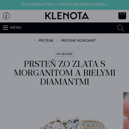
Ručná výroba z Prahy >
|
Darček k zásnubnému prsteňu >
MENU
PRSTENE
PRSTENE MORGANIT
NA SKLADE
PRSTEŇ ZO ZLATA S
MORGANITOM A BIELYMI
DIAMANTMI