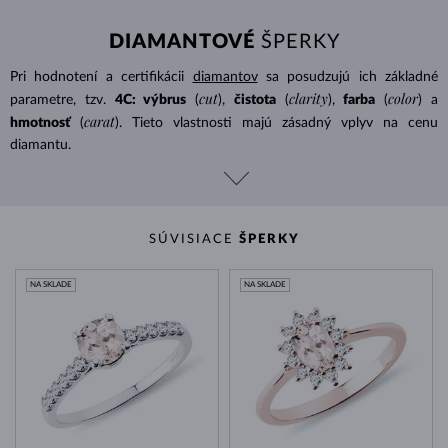
DIAMANTOVÉ
ŠPERKY
Pri hodnotení a certifikácii
diamantov
sa posudzujú ich základné
cut
clarity
color
parametre, tzv.
4C: výbrus
(
),
čistota
(
),
farba
(
) a
carat
hmotnosť
(
). Tieto vlastnosti majú zásadný vplyv na cenu
diamantu.
SÚVISIACE
ŠPERKY
NA SKLADE
NA SKLADE