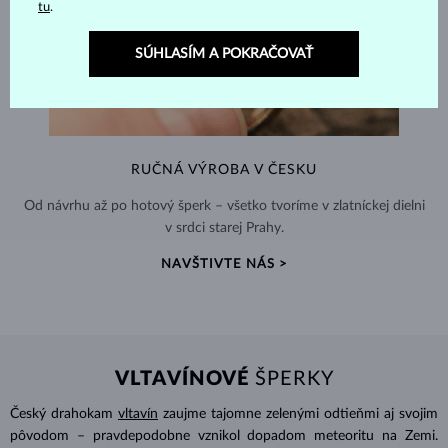
tu
.
SÚHLASÍM A POKRAČOVAŤ
RUČNÁ VÝROBA V ČESKU
Od návrhu až po hotový šperk – všetko tvoríme v zlatníckej dielni
v srdci starej Prahy.
NAVŠTIVTE NÁS >
VLTAVÍNOVÉ
ŠPERKY
Český drahokam
vltavín
zaujme tajomne zelenými odtieňmi aj svojim
pôvodom – pravdepodobne vznikol dopadom meteoritu na Zemi.