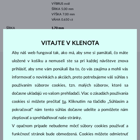
VÝBRUS
ovál
ŠÍRKA
5.00 mm
VÝŠKA
7.00 mm
VÁHA
0.650 ct
ŠÍRKA
1.70 mm
VÁHA
1.80 g
VITAJTE V KLENOTA
Aby náš web fungoval tak, ako má, aby sme si pamätali, čo máte
uložené v košíku a nemuseli ste sa pri každej návšteve znova
ŠPERKY Z
ATELIÉRU KLENOTA
prihlásiť, aby sme vám ponúkali iba to, čo vás zaujíma a mohli vás
informovať o novinkách a akciách, preto potrebujeme váš súhlas s
používaním súborov cookies, tzn. malých súborov, ktoré sa
dočasne ukladajú vo vašom prehliadači. Viac o zásadách používania
cookies si môžete prečítať
tu
. Kliknutím na tlačidlo „Súhlasím a
pokračovať“ nám tento súhlas dočasne udelíte a pomôžete nám
zlepšovať a sprehľadňovať naše stránky.
V opačnom prípade nebudeme môcť súbory cookies používať a
funkčnosť stránok bude obmedzená. Cookies môžete odmietnuť