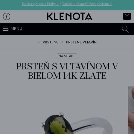
Ručná výroba z Prahy >
|
Darček k zásnubnému prsteňu >
MENU
PRSTENE
PRSTENE VLTAVÍN
NA SKLADE
PRSTEŇ S VLTAVÍNOM V
BIELOM 14K ZLATE