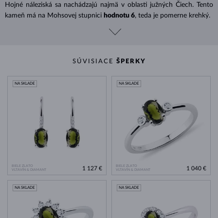
Hojné náleziská sa nachádzajú najmä v oblasti južných Čiech. Tento
kameň má na Mohsovej stupnici
hodnotu 6
, teda je pomerne krehký.
SÚVISIACE
ŠPERKY
NA SKLADE
NA SKLADE
BIELE ZLATO
BIELE ZLATO
1 127 €
1 040 €
VLTAVÍN & DIAMANT
VLTAVÍN & DIAMANT
NA SKLADE
NA SKLADE