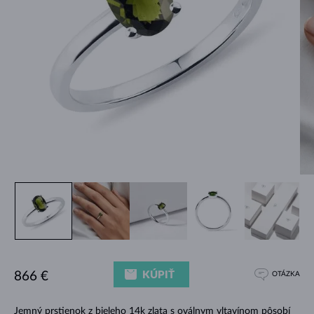
KÚPIŤ
866 €
OTÁZKA
Jemný prstienok z bieleho 14k zlata s oválnym vltavínom pôsobí