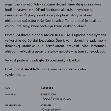
elegantne a sviežo. Vďaka svojmu decentnému dizajnu sa skvele
hodí na vrstvenie s ďalšími šperkami, ale krásne vynikne aj
samostatne. Štýlový a nadčasový doplnok, ktorý sa stane
obľúbenou súčasťou vašej šperkovnice. Tento prsteň je ideálnou
voľbou pre ženy, ktoré obdivujú krásu českého vltavínu.
Prsteň vyrábame ručne v ateliéri KLENOTA. Prípadná prvá výmena
veľkosti je do 60 dní bezplatná. Šperk vám doručíme zadarmo v
dizajnovej krabičke a s certifikátom pravosti. Viac informácií
ohľadom veľkostí a úprav prsteňov nájdete
v našom sprievodcovi
.
Veľkosť prsteňa uvádzajte do poznámky v košíku.
Dostupnosť:
na sklade
pripravené na odoslanie alebo
vyzdvihnutie.
KÓD
R0929552
MATERIÁL
BIELE ZLATO
RÝDZOSŤ
14 kt 585/1000
DRAHOKAMY
VLTAVÍN
PÔVOD
prírodný