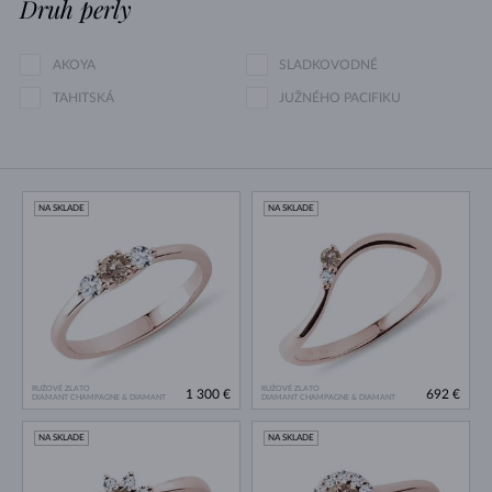
Druh perly
AKOYA
SLADKOVODNÉ
TAHITSKÁ
JUŽNÉHO PACIFIKU
NA SKLADE
NA SKLADE
RUŽOVÉ ZLATO
RUŽOVÉ ZLATO
1 300 €
692 €
DIAMANT CHAMPAGNE & DIAMANT
DIAMANT CHAMPAGNE & DIAMANT
NA SKLADE
NA SKLADE