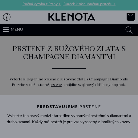
Ručná výroba z Prahy >
|
Darček k zásnubnému prsteňu >
MENU
PRSTENE Z RUŽOVÉHO ZLATA S
CHAMPAGNE DIAMANTMI
Vyberte si elegantné prstene z ružového zlata s Champagne Diamonds.
Prezrite si tiež ostatné
prstene
a nájdite svoj nový obľúbený doplnok.
PREDSTAVUJEME
PRSTENE
Vyberte ten pravý medzi starostlivo vybranými prsteňmi s diamantmi a
drahokamami. Každý náš prsteň je pre vás vyrobený z kvalitných kovov.