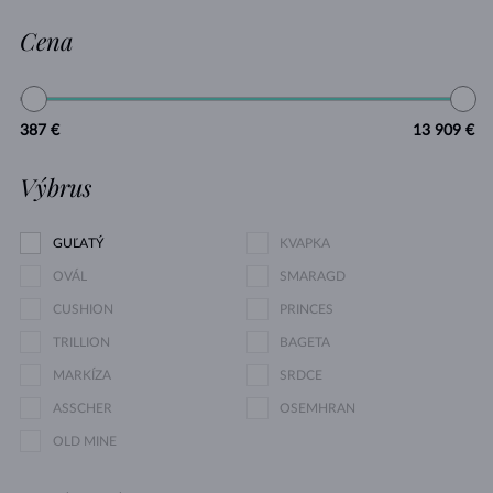
Cena
387 €
13 909 €
Výbrus
GUĽATÝ
KVAPKA
OVÁL
SMARAGD
CUSHION
PRINCES
TRILLION
BAGETA
MARKÍZA
SRDCE
ASSCHER
OSEMHRAN
OLD MINE