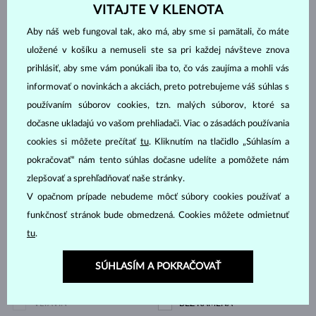
DIAMANT
DIAMANT LAB GROWN
VITAJTE V KLENOTA
DIAMANT LAB GROWN
DIAMANT LAB GROWN
Aby náš web fungoval tak, ako má, aby sme si pamätali, čo máte
MODRÝ
RŮŽOVÝ
uložené v košíku a nemuseli ste sa pri každej návšteve znova
prihlásiť, aby sme vám ponúkali iba to, čo vás zaujíma a mohli vás
DIAMANT ČIERNY
DIAMANT CHAMPAGNE
informovať o novinkách a akciách, preto potrebujeme váš súhlas s
DIAMANT MODRÝ
DIAMANT ŽLTÝ
používaním súborov cookies, tzn. malých súborov, ktoré sa
DIAMANT ZELENÝ
ZAFÍR MODRÝ
dočasne ukladajú vo vašom prehliadači. Viac o zásadách používania
ZAFÍR RUŽOVÝ
SMARAGD
cookies si môžete prečítať
tu
. Kliknutím na tlačidlo „Súhlasím a
RUBÍN
PERLA
pokračovať“ nám tento súhlas dočasne udelíte a pomôžete nám
AKVAMARÍN
AMETYST FIALOVÝ
zlepšovať a sprehľadňovať naše stránky.
V opačnom prípade nebudeme môcť súbory cookies používať a
AMETYST ZELENÝ
CITRÍN
funkčnosť stránok bude obmedzená. Cookies môžete odmietnuť
GRANÁT
LEMON QUARTZ
tu
.
MORGANIT
RHODOLIT
TANZANIT
TOPÁS
SÚHLASÍM A POKRAČOVAŤ
TURMALÍN RUŽOVÝ
TURMALÍN ZELENÝ
VLTAVÍN
BEZ KAMEŇA