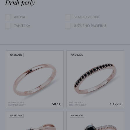
Druh perly
AKOYA
SLADKOVODNÉ
TAHITSKÁ
JUŽNÉHO PACIFIKU
NA SKLADE
NA SKLADE
RUŽOVÉ ZLATO
RUŽOVÉ ZLATO
587 €
1 127 €
DIAMANT ČIERNY
DIAMANT ČIERNY
NA SKLADE
NA SKLADE