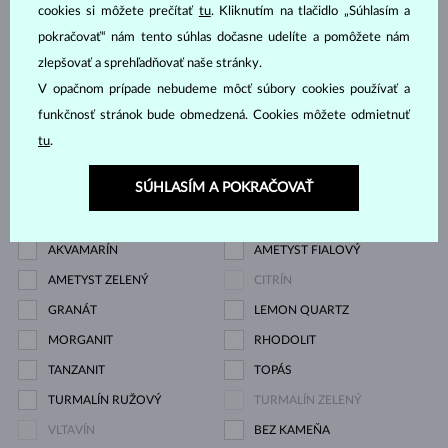
DIAMANT
DIAMANT LAB GROWN
cookies si môžete prečítať
tu
. Kliknutím na tlačidlo „Súhlasím a
pokračovať“ nám tento súhlas dočasne udelíte a pomôžete nám
DIAMANT LAB GROWN
DIAMANT LAB GROWN
zlepšovať a sprehľadňovať naše stránky.
MODRÝ
RŮŽOVÝ
V opačnom prípade nebudeme môcť súbory cookies používať a
DIAMANT ČIERNY
DIAMANT CHAMPAGNE
funkčnosť stránok bude obmedzená. Cookies môžete odmietnuť
DIAMANT MODRÝ
DIAMANT ŽLTÝ
tu
.
DIAMANT ZELENÝ
ZAFÍR MODRÝ
SÚHLASÍM A POKRAČOVAŤ
ZAFÍR RUŽOVÝ
SMARAGD
RUBÍN
PERLA
AKVAMARÍN
AMETYST FIALOVÝ
AMETYST ZELENÝ
CITRÍN
GRANÁT
LEMON QUARTZ
MORGANIT
RHODOLIT
TANZANIT
TOPÁS
TURMALÍN RUŽOVÝ
TURMALÍN ZELENÝ
VLTAVÍN
BEZ KAMEŇA