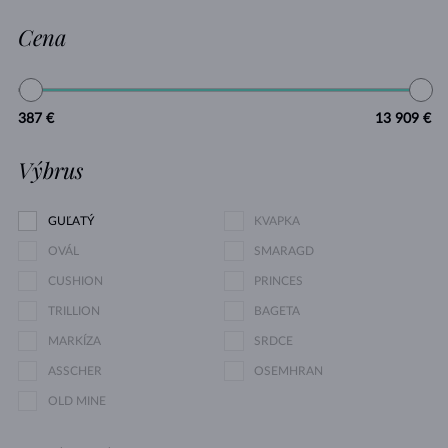
Cena
387 €
13 909 €
Výbrus
GUĽATÝ
KVAPKA
OVÁL
SMARAGD
CUSHION
PRINCES
TRILLION
BAGETA
MARKÍZA
SRDCE
ASSCHER
OSEMHRAN
OLD MINE