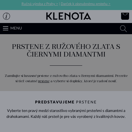
Ručná výroba z Prahy >
|
Darček k zásnubnému prsteňu >
MENU
PRSTENE Z RUŽOVÉHO ZLATA S
ČIERNYMI DIAMANTMI
Zamilujte si luxusné prstene z ružového zlata s čiernymi diamantmi. Prezrite
si tiež ostatné
prstene
a vyberte si doplnky, ktoré je radosť nosiť.
PREDSTAVUJEME
PRSTENE
Vyberte ten pravý medzi starostlivo vybranými prsteňmi s diamantmi a
drahokamami. Každý náš prsteň je pre vás vyrobený z kvalitných kovov.