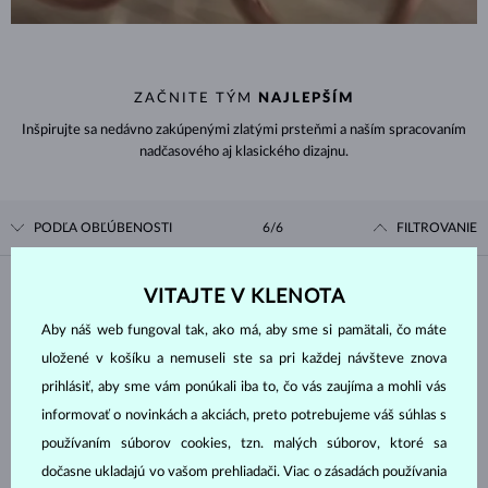
ZAČNITE TÝM
NAJLEPŠÍM
Inšpirujte sa nedávno zakúpenými zlatými prsteňmi a naším spracovaním
nadčasového aj klasického dizajnu.
PODĽA OBĽÚBENOSTI
6/6
FILTROVANIE
Materiál
VITAJTE V KLENOTA
Aby náš web fungoval tak, ako má, aby sme si pamätali, čo máte
BIELE ZLATO
ŽLTÉ ZLATO
uložené v košíku a nemuseli ste sa pri každej návšteve znova
RUŽOVÉ ZLATO
prihlásiť, aby sme vám ponúkali iba to, čo vás zaujíma a mohli vás
informovať o novinkách a akciách, preto potrebujeme váš súhlas s
Drahokam
používaním súborov cookies, tzn. malých súborov, ktoré sa
dočasne ukladajú vo vašom prehliadači. Viac o zásadách používania