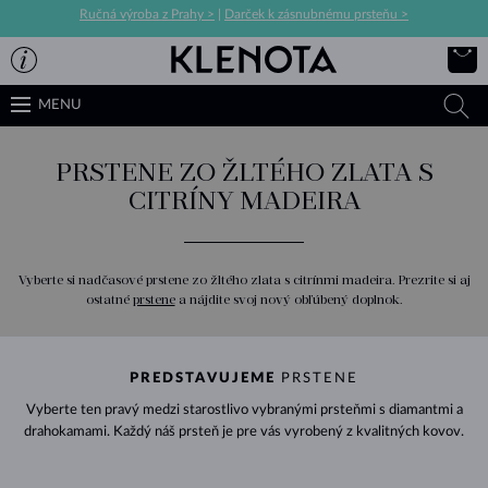
Ručná výroba z Prahy >
|
Darček k zásnubnému prsteňu >
MENU
PRSTENE ZO ŽLTÉHO ZLATA S
CITRÍNY MADEIRA
Vyberte si nadčasové prstene zo žltého zlata s citrínmi madeira. Prezrite si aj
ostatné
prstene
a nájdite svoj nový obľúbený doplnok.
PREDSTAVUJEME
PRSTENE
Vyberte ten pravý medzi starostlivo vybranými prsteňmi s diamantmi a
drahokamami. Každý náš prsteň je pre vás vyrobený z kvalitných kovov.