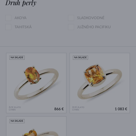
Druh perly
AKOYA
SLADKOVODNÉ
TAHITSKÁ
JUŽNÉHO PACIFIKU
NA SKLADE
NA SKLADE
ŽLTÉ ZLATO
ŽLTÉ ZLATO
866 €
1 083 €
CITRÍN
CITRÍN
NA SKLADE