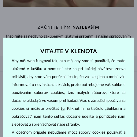
ZAČNITE TÝM
NAJLEPŠÍM
Inšpirujte sa nedávno zakúpenými zlatými prsteňmi a naším spracovaním
nadčasového aj klasického dizajnu.
VITAJTE V KLENOTA
Aby náš web fungoval tak, ako má, aby sme si pamätali, čo máte
PODĽA OBĽÚBENOSTI
3/3
FILTROVANIE
uložené v košíku a nemuseli ste sa pri každej návšteve znova
prihlásiť, aby sme vám ponúkali iba to, čo vás zaujíma a mohli vás
Materiál
informovať o novinkách a akciách, preto potrebujeme váš súhlas s
používaním súborov cookies, tzn. malých súborov, ktoré sa
BIELE ZLATO
ŽLTÉ ZLATO
dočasne ukladajú vo vašom prehliadači. Viac o zásadách používania
RUŽOVÉ ZLATO
cookies si môžete prečítať
tu
. Kliknutím na tlačidlo „Súhlasím a
pokračovať“ nám tento súhlas dočasne udelíte a pomôžete nám
Drahokam
zlepšovať a sprehľadňovať naše stránky.
V opačnom prípade nebudeme môcť súbory cookies používať a