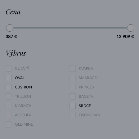
Cena
387 €
13 909 €
Výbrus
GUĽATÝ
KVAPKA
OVÁL
SMARAGD
CUSHION
PRINCES
TRILLION
BAGETA
MARKÍZA
SRDCE
ASSCHER
OSEMHRAN
OLD MINE