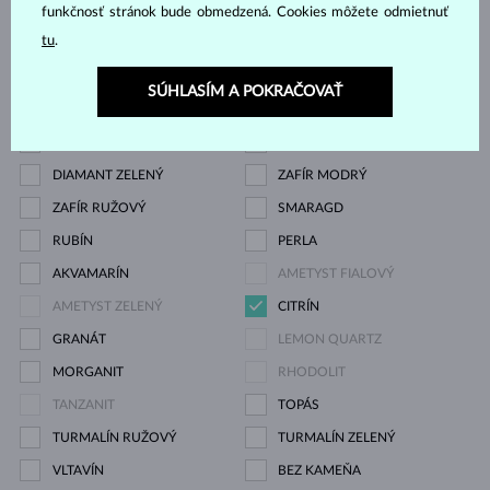
DIAMANT
DIAMANT LAB GROWN
funkčnosť stránok bude obmedzená. Cookies môžete odmietnuť
tu
.
DIAMANT LAB GROWN
DIAMANT LAB GROWN
MODRÝ
RŮŽOVÝ
SÚHLASÍM A POKRAČOVAŤ
DIAMANT ČIERNY
DIAMANT CHAMPAGNE
DIAMANT MODRÝ
DIAMANT ŽLTÝ
DIAMANT ZELENÝ
ZAFÍR MODRÝ
ZAFÍR RUŽOVÝ
SMARAGD
RUBÍN
PERLA
AKVAMARÍN
AMETYST FIALOVÝ
AMETYST ZELENÝ
CITRÍN
GRANÁT
LEMON QUARTZ
MORGANIT
RHODOLIT
TANZANIT
TOPÁS
TURMALÍN RUŽOVÝ
TURMALÍN ZELENÝ
VLTAVÍN
BEZ KAMEŇA