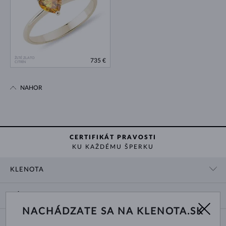
ŽLTÉ ZLATO
735 €
CITRÍN
NAHOR
CERTIFIKÁT PRAVOSTI
KU KAŽDÉMU ŠPERKU
KLENOTA
KONTAKTNÉ ÚDAJE
NÁKUP
SHOWROOM
NACHÁDZATE SA NA KLENOTA.SK
DODANIE A PLATBA ZA TOVAR
O NÁS
O ŠPERKOCH