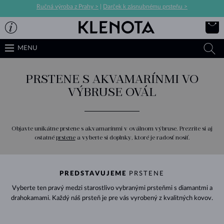
Ručná výroba z Prahy >
|
Darček k zásnubnému prsteňu >
MENU
PRSTENE S AKVAMARÍNMI VO
VÝBRUSE OVÁL
Objavte unikátne prstene s akvamarínmi v oválnom výbruse. Prezrite si aj
ostatné
prstene
a vyberte si doplnky, ktoré je radosť nosiť.
PREDSTAVUJEME
PRSTENE
Vyberte ten pravý medzi starostlivo vybranými prsteňmi s diamantmi a
drahokamami. Každý náš prsteň je pre vás vyrobený z kvalitných kovov.