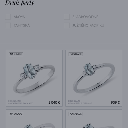
Druh perly
AKOYA
SLADKOVODNÉ
TAHITSKÁ
JUŽNÉHO PACIFIKU
NA SKLADE
NA SKLADE
BIELE ZLATO
BIELE ZLATO
1 040 €
909 €
AKVAMARÍN & DIAMANT
AKVAMARÍN & DIAMANT
NA SKLADE
NA SKLADE