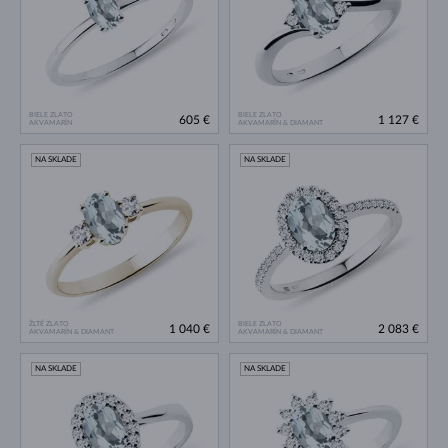
BIELE ZLATO
BIELE ZLATO
605 €
1 127 €
AKVAMARÍN
AKVAMARÍN & DIAMANT
NA SKLADE
NA SKLADE
ŽLTÉ ZLATO
BIELE ZLATO
1 040 €
2 083 €
AKVAMARÍN & DIAMANT
AKVAMARÍN & DIAMANT
NA SKLADE
NA SKLADE