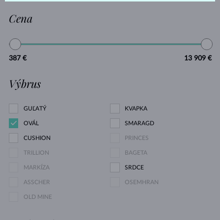
Cena
387 €
13 909 €
Výbrus
GUĽATÝ
KVAPKA
OVÁL
SMARAGD
CUSHION
PRINCES
TRILLION
BAGETA
MARKÍZA
SRDCE
ASSCHER
OSEMHRAN
OLD MINE