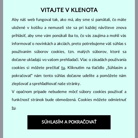
DIAMANT
DIAMANT LAB GROWN
VITAJTE V KLENOTA
DIAMANT LAB GROWN
DIAMANT LAB GROWN
Aby náš web fungoval tak, ako má, aby sme si pamätali, čo máte
MODRÝ
RŮŽOVÝ
uložené v košíku a nemuseli ste sa pri každej návšteve znova
DIAMANT ČIERNY
DIAMANT CHAMPAGNE
prihlásiť, aby sme vám ponúkali iba to, čo vás zaujíma a mohli vás
DIAMANT MODRÝ
DIAMANT ŽLTÝ
informovať o novinkách a akciách, preto potrebujeme váš súhlas s
DIAMANT ZELENÝ
ZAFÍR MODRÝ
používaním súborov cookies, tzn. malých súborov, ktoré sa
ZAFÍR RUŽOVÝ
SMARAGD
dočasne ukladajú vo vašom prehliadači. Viac o zásadách používania
RUBÍN
PERLA
cookies si môžete prečítať
tu
. Kliknutím na tlačidlo „Súhlasím a
pokračovať“ nám tento súhlas dočasne udelíte a pomôžete nám
AKVAMARÍN
AMETYST FIALOVÝ
zlepšovať a sprehľadňovať naše stránky.
AMETYST ZELENÝ
CITRÍN
V opačnom prípade nebudeme môcť súbory cookies používať a
GRANÁT
LEMON QUARTZ
funkčnosť stránok bude obmedzená. Cookies môžete odmietnuť
MORGANIT
RHODOLIT
tu
.
TANZANIT
TOPÁS
SÚHLASÍM A POKRAČOVAŤ
TURMALÍN RUŽOVÝ
TURMALÍN ZELENÝ
VLTAVÍN
BEZ KAMEŇA