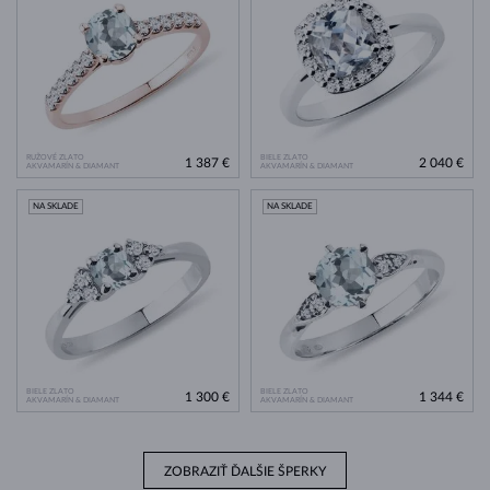
RUŽOVÉ ZLATO
BIELE ZLATO
1 387 €
2 040 €
AKVAMARÍN & DIAMANT
AKVAMARÍN & DIAMANT
NA SKLADE
NA SKLADE
BIELE ZLATO
BIELE ZLATO
1 300 €
1 344 €
AKVAMARÍN & DIAMANT
AKVAMARÍN & DIAMANT
ZOBRAZIŤ ĎALŠIE ŠPERKY