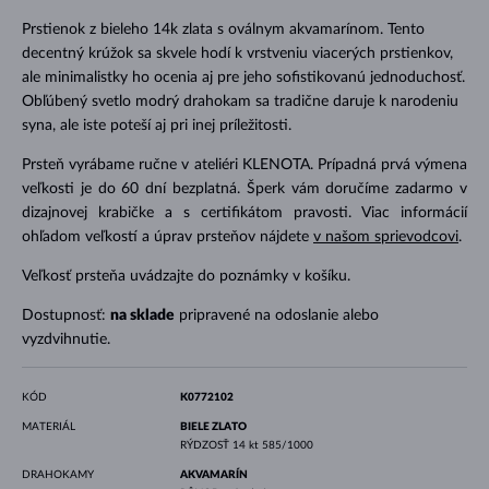
Prstienok z bieleho 14k zlata s oválnym akvamarínom. Tento
decentný krúžok sa skvele hodí k vrstveniu viacerých prstienkov,
ale minimalistky ho ocenia aj pre jeho sofistikovanú jednoduchosť.
Obľúbený svetlo modrý drahokam sa tradične daruje k narodeniu
syna, ale iste poteší aj pri inej príležitosti.
Prsteň vyrábame ručne v ateliéri KLENOTA. Prípadná prvá výmena
veľkosti je do 60 dní bezplatná. Šperk vám doručíme zadarmo v
dizajnovej krabičke a s certifikátom pravosti. Viac informácií
ohľadom veľkostí a úprav prsteňov nájdete
v našom sprievodcovi
.
Veľkosť prsteňa uvádzajte do poznámky v košíku.
Dostupnosť:
na sklade
pripravené na odoslanie alebo
vyzdvihnutie.
KÓD
K0772102
MATERIÁL
BIELE ZLATO
RÝDZOSŤ
14 kt 585/1000
DRAHOKAMY
AKVAMARÍN