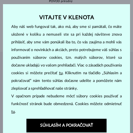
PÔVOD
prírodný
VÝBRUS
ovál
ŠÍRKA
3.0 mm
VITAJTE V KLENOTA
VÝŠKA
5.0 mm
VÁHA
0.200 ct
Aby náš web fungoval tak, ako má, aby sme si pamätali, čo máte
ŠÍRKA
1.40 mm
uložené v košíku a nemuseli ste sa pri každej návšteve znova
VÁHA
1.10 g
prihlásiť, aby sme vám ponúkali iba to, čo vás zaujíma a mohli vás
informovať o novinkách a akciách, preto potrebujeme váš súhlas s
používaním súborov cookies, tzn. malých súborov, ktoré sa
ŠPERKY Z
ATELIÉRU KLENOTA
dočasne ukladajú vo vašom prehliadači. Viac o zásadách používania
cookies si môžete prečítať
tu
. Kliknutím na tlačidlo „Súhlasím a
pokračovať“ nám tento súhlas dočasne udelíte a pomôžete nám
zlepšovať a sprehľadňovať naše stránky.
V opačnom prípade nebudeme môcť súbory cookies používať a
funkčnosť stránok bude obmedzená. Cookies môžete odmietnuť
tu
.
SÚHLASÍM A POKRAČOVAŤ