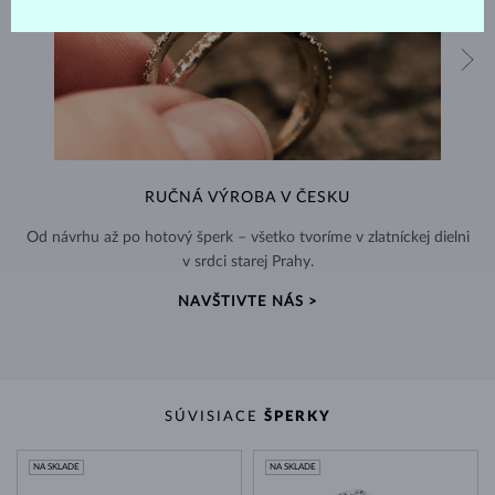
RUČNÁ VÝROBA V ČESKU
Od návrhu až po hotový šperk – všetko tvoríme v zlatníckej dielni
v srdci starej Prahy.
NAVŠTIVTE NÁS >
SÚVISIACE
ŠPERKY
NA SKLADE
NA SKLADE