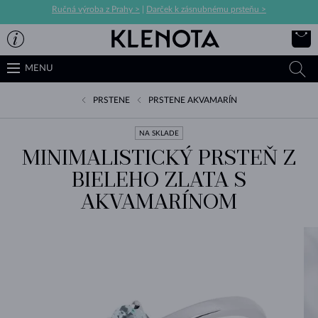
Ručná výroba z Prahy >
|
Darček k zásnubnému prsteňu >
MENU
PRSTENE
PRSTENE AKVAMARÍN
NA SKLADE
MINIMALISTICKÝ PRSTEŇ Z
BIELEHO ZLATA S
AKVAMARÍNOM