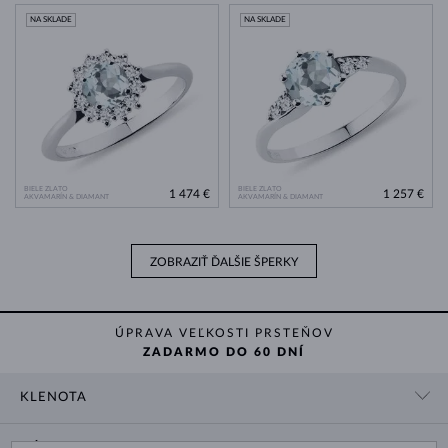
NA SKLADE
NA SKLADE
BIELE ZLATO
BIELE ZLATO
1 474 €
1 257 €
AKVAMARÍN & DIAMANT
AKVAMARÍN & DIAMANT
ZOBRAZIŤ ĎALŠIE ŠPERKY
ÚPRAVA VEĽKOSTI PRSTEŇOV
ZADARMO DO 60 DNÍ
KLENOTA
KONTAKTNÉ ÚDAJE