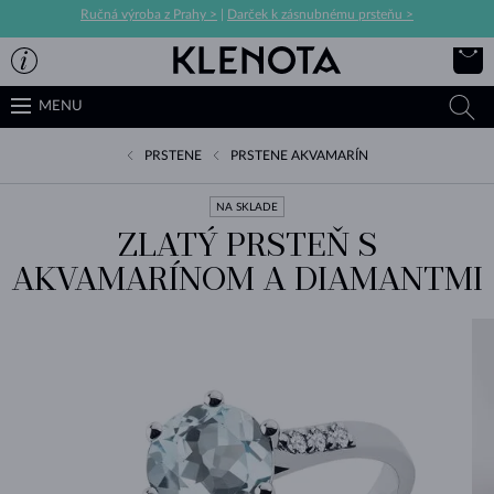
Ručná výroba z Prahy >
|
Darček k zásnubnému prsteňu >
MENU
PRSTENE
PRSTENE AKVAMARÍN
NA SKLADE
ZLATÝ PRSTEŇ S
AKVAMARÍNOM A DIAMANTMI