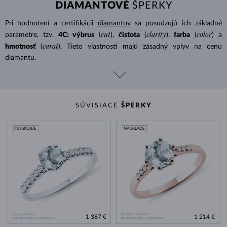
DIAMANTOVÉ
ŠPERKY
Pri hodnotení a certifikácii
diamantov
sa posudzujú ich základné
cut
clarity
color
parametre, tzv.
4C: výbrus
(
),
čistota
(
),
farba
(
) a
carat
hmotnosť
(
). Tieto vlastnosti majú zásadný vplyv na cenu
diamantu.
SÚVISIACE
ŠPERKY
NA SKLADE
NA SKLADE
BIELE ZLATO
RUŽOVÉ ZLATO
1 387 €
1 214 €
AKVAMARÍN & DIAMANT
AKVAMARÍN & DIAMANT