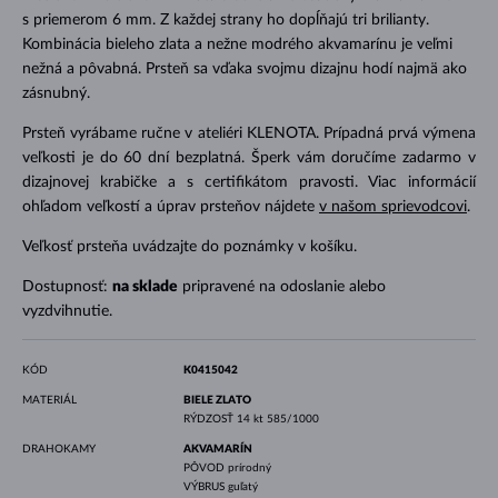
s priemerom 6 mm. Z každej strany ho dopĺňajú tri brilianty.
Kombinácia bieleho zlata a nežne modrého akvamarínu je veľmi
nežná a pôvabná. Prsteň sa vďaka svojmu dizajnu hodí najmä ako
zásnubný.
Prsteň vyrábame ručne v ateliéri KLENOTA. Prípadná prvá výmena
veľkosti je do 60 dní bezplatná. Šperk vám doručíme zadarmo v
dizajnovej krabičke a s certifikátom pravosti. Viac informácií
ohľadom veľkostí a úprav prsteňov nájdete
v našom sprievodcovi
.
Veľkosť prsteňa uvádzajte do poznámky v košíku.
Dostupnosť:
na sklade
pripravené na odoslanie alebo
vyzdvihnutie.
KÓD
K0415042
MATERIÁL
BIELE ZLATO
RÝDZOSŤ
14 kt 585/1000
DRAHOKAMY
AKVAMARÍN
PÔVOD
prírodný
VÝBRUS
guľatý