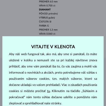
PRIEMER
6.0 mm
VÁHA
0.700 ct
DIAMANT
PÔVOD
prírodný
VÝBRUS
guľatý
ČISTOTA
SI
FARBA
G
PRIEMER
1.3 mm
VÁHA
0.060 ct
ŠÍRKA
1.80 mm
VITAJTE V KLENOTA
VÁHA
1.80 g
Aby náš web fungoval tak, ako má, aby sme si pamätali, čo máte
uložené v košíku a nemuseli ste sa pri každej návšteve znova
prihlásiť, aby sme vám ponúkali iba to, čo vás zaujíma a mohli vás
ŠPERKY Z
ATELIÉRU KLENOTA
informovať o novinkách a akciách, preto potrebujeme váš súhlas s
používaním súborov cookies, tzn. malých súborov, ktoré sa
dočasne ukladajú vo vašom prehliadači. Viac o zásadách používania
cookies si môžete prečítať
tu
. Kliknutím na tlačidlo „Súhlasím a
pokračovať“ nám tento súhlas dočasne udelíte a pomôžete nám
zlepšovať a sprehľadňovať naše stránky.