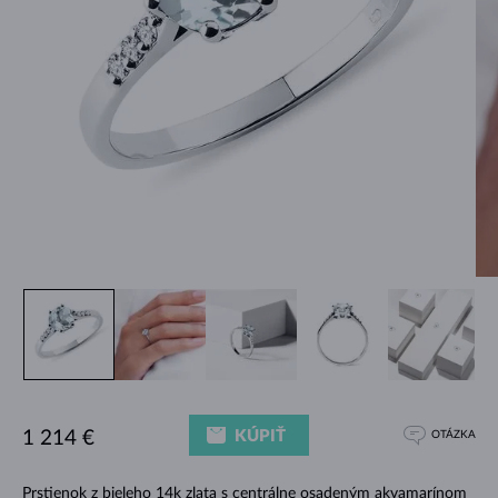
KÚPIŤ
1 214 €
OTÁZKA
Prstienok z bieleho 14k zlata s centrálne osadeným akvamarínom