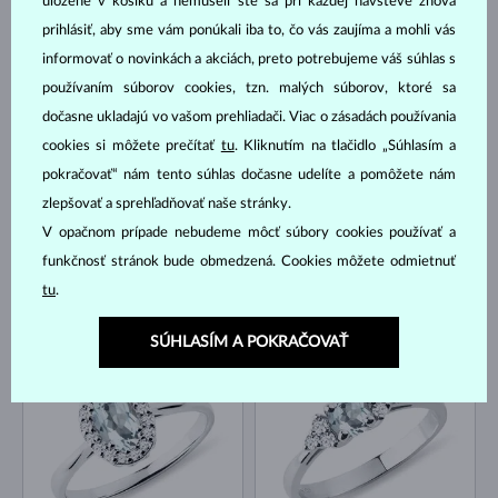
uložené v košíku a nemuseli ste sa pri každej návšteve znova
prihlásiť, aby sme vám ponúkali iba to, čo vás zaujíma a mohli vás
informovať o novinkách a akciách, preto potrebujeme váš súhlas s
BIELE ZLATO
BIELE ZLATO
2 040 €
1 344 €
AKVAMARÍN & DIAMANT
AKVAMARÍN & DIAMANT
používaním súborov cookies, tzn. malých súborov, ktoré sa
dočasne ukladajú vo vašom prehliadači. Viac o zásadách používania
NA SKLADE
NA SKLADE
cookies si môžete prečítať
tu
. Kliknutím na tlačidlo „Súhlasím a
pokračovať“ nám tento súhlas dočasne udelíte a pomôžete nám
zlepšovať a sprehľadňovať naše stránky.
V opačnom prípade nebudeme môcť súbory cookies používať a
funkčnosť stránok bude obmedzená. Cookies môžete odmietnuť
tu
.
BIELE ZLATO
BIELE ZLATO
2 083 €
1 387 €
AKVAMARÍN & DIAMANT
AKVAMARÍN & DIAMANT
SÚHLASÍM A POKRAČOVAŤ
NA SKLADE
NA SKLADE