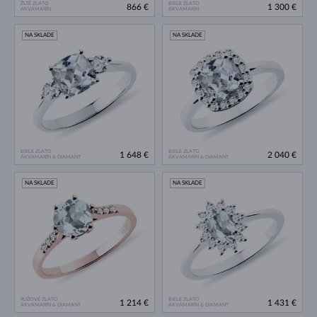
ŽLTÉ ZLATO
BIELE ZLATO
866 €
1 300 €
AKVAMARÍN
AKVAMARÍN
NA SKLADE
NA SKLADE
BIELE ZLATO
BIELE ZLATO
1 648 €
2 040 €
AKVAMARÍN & DIAMANT
AKVAMARÍN & DIAMANT
NA SKLADE
NA SKLADE
RUŽOVÉ ZLATO
BIELE ZLATO
1 214 €
1 431 €
AKVAMARÍN & DIAMANT
AKVAMARÍN & DIAMANT