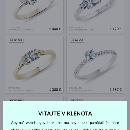
ŽLTÉ ZLATO
BIELE ZLATO
1 040 €
1 170 €
AKVAMARÍN & DIAMANT
AKVAMARÍN & DIAMANT
NA SKLADE
NA SKLADE
ŽLTÉ ZLATO
BIELE ZLATO
1 300 €
1 387 €
AKVAMARÍN & DIAMANT
AKVAMARÍN & DIAMANT
NA SKLADE
NA SKLADE
VITAJTE V KLENOTA
Aby náš web fungoval tak, ako má, aby sme si pamätali, čo máte