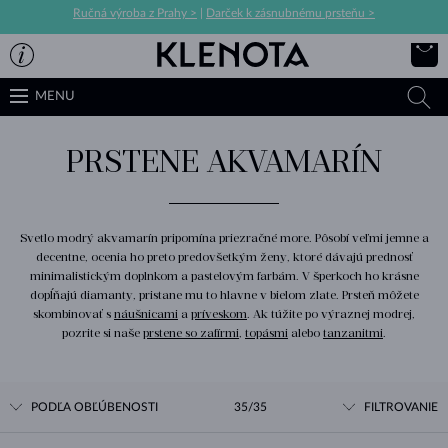
Ručná výroba z Prahy >
|
Darček k zásnubnému prsteňu >
MENU
PRSTENE AKVAMARÍN
Svetlo modrý akvamarín pripomína priezračné more. Pôsobí veľmi jemne a
decentne, ocenia ho preto predovšetkým ženy, ktoré dávajú prednosť
minimalistickým doplnkom a pastelovým farbám. V šperkoch ho krásne
dopĺňajú diamanty, pristane mu to hlavne v bielom zlate. Prsteň môžete
skombinovať s
náušnicami
a
príveskom
. Ak túžite po výraznej modrej,
pozrite si naše
prstene so zafírmi
,
topásmi
alebo
tanzanitmi
.
PODĽA OBĽÚBENOSTI
35/35
FILTROVANIE