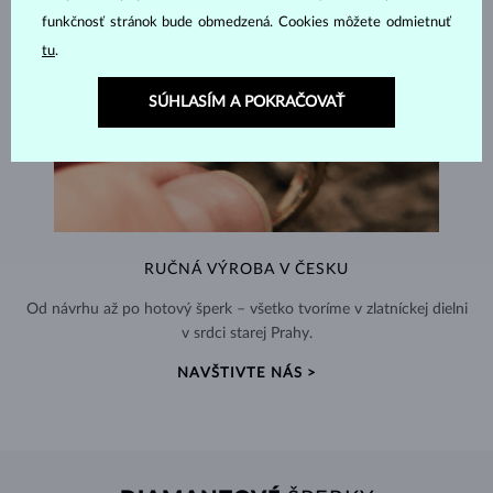
funkčnosť stránok bude obmedzená. Cookies môžete odmietnuť
tu
.
SÚHLASÍM A POKRAČOVAŤ
RUČNÁ VÝROBA V ČESKU
Od návrhu až po hotový šperk – všetko tvoríme v zlatníckej dielni
v srdci starej Prahy.
NAVŠTIVTE NÁS >