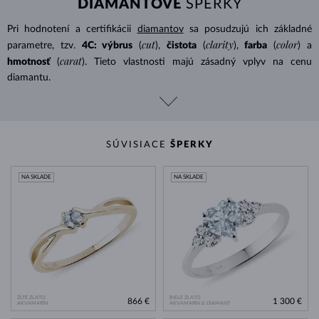
DIAMANTOVÉ
ŠPERKY
Pri hodnotení a certifikácii
diamantov
sa posudzujú ich základné
cut
clarity
color
parametre, tzv.
4C: výbrus
(
),
čistota
(
),
farba
(
) a
carat
hmotnosť
(
). Tieto vlastnosti majú zásadný vplyv na cenu
diamantu.
SÚVISIACE
ŠPERKY
NA SKLADE
NA SKLADE
ŽLTÉ ZLATO
BIELE ZLATO
866 €
1 300 €
AKVAMARÍN
AKVAMARÍN & DIAMANT