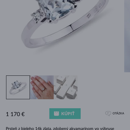
KÚPIŤ
1 170 €
OTÁZKA
Prsteň z bieleho 14k zlata, zdobený akvamarínom vo výbruse