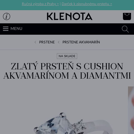
Ručná výroba z Prahy >
|
Darček k zásnubnému prsteňu >
MENU
PRSTENE
PRSTENE AKVAMARÍN
NA SKLADE
ZLATÝ PRSTEŇ S CUSHION
AKVAMARÍNOM A DIAMANTMI