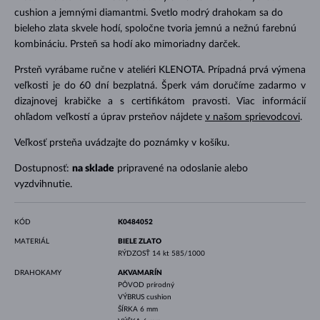
cushion a jemnými diamantmi. Svetlo modrý drahokam sa do
bieleho zlata skvele hodí, spoločne tvoria jemnú a nežnú farebnú
kombináciu. Prsteň sa hodí ako mimoriadny darček.
Prsteň vyrábame ručne v ateliéri KLENOTA. Prípadná prvá výmena
veľkosti je do 60 dní bezplatná. Šperk vám doručíme zadarmo v
dizajnovej krabičke a s certifikátom pravosti. Viac informácií
ohľadom veľkostí a úprav prsteňov nájdete
v našom sprievodcovi
.
Veľkosť prsteňa uvádzajte do poznámky v košíku.
Dostupnosť:
na sklade
pripravené na odoslanie alebo
vyzdvihnutie.
KÓD
K0484052
MATERIÁL
BIELE ZLATO
RÝDZOSŤ
14 kt 585/1000
DRAHOKAMY
AKVAMARÍN
PÔVOD
prírodný
VÝBRUS
cushion
ŠÍRKA
6 mm