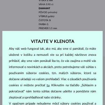
VÝŠKA
6 mm
VÁHA
0.90 ct
DIAMANT
PÔVOD
prírodný
VÝBRUS
guľatý
ČISTOTA
SI
FARBA
G
PRIEMER
1.5 mm
VÁHA
0.03 ct
ŠÍRKA
2.00 mm
VITAJTE V KLENOTA
VÁHA
3.30 g
Aby náš web fungoval tak, ako má, aby sme si pamätali, čo máte
uložené v košíku a nemuseli ste sa pri každej návšteve znova
prihlásiť, aby sme vám ponúkali iba to, čo vás zaujíma a mohli vás
ŠPERKY Z
ATELIÉRU KLENOTA
informovať o novinkách a akciách, preto potrebujeme váš súhlas s
používaním súborov cookies, tzn. malých súborov, ktoré sa
dočasne ukladajú vo vašom prehliadači. Viac o zásadách používania
cookies si môžete prečítať
tu
. Kliknutím na tlačidlo „Súhlasím a
pokračovať“ nám tento súhlas dočasne udelíte a pomôžete nám
zlepšovať a sprehľadňovať naše stránky.
V opačnom prípade nebudeme môcť súbory cookies používať a