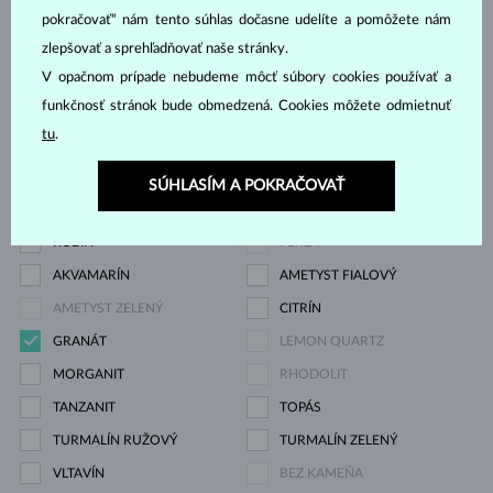
DIAMANT
DIAMANT LAB GROWN
pokračovať“ nám tento súhlas dočasne udelíte a pomôžete nám
DIAMANT LAB GROWN
DIAMANT LAB GROWN
zlepšovať a sprehľadňovať naše stránky.
MODRÝ
RŮŽOVÝ
V opačnom prípade nebudeme môcť súbory cookies používať a
funkčnosť stránok bude obmedzená. Cookies môžete odmietnuť
DIAMANT ČIERNY
DIAMANT CHAMPAGNE
tu
.
DIAMANT MODRÝ
DIAMANT ŽLTÝ
DIAMANT ZELENÝ
ZAFÍR MODRÝ
SÚHLASÍM A POKRAČOVAŤ
ZAFÍR RUŽOVÝ
SMARAGD
RUBÍN
PERLA
AKVAMARÍN
AMETYST FIALOVÝ
AMETYST ZELENÝ
CITRÍN
GRANÁT
LEMON QUARTZ
MORGANIT
RHODOLIT
TANZANIT
TOPÁS
TURMALÍN RUŽOVÝ
TURMALÍN ZELENÝ
VLTAVÍN
BEZ KAMEŇA