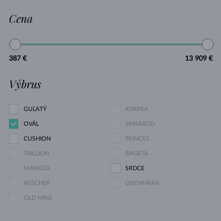
Cena
387 €
13 909 €
Výbrus
GUĽATÝ
KVAPKA
OVÁL
SMARAGD
CUSHION
PRINCES
TRILLION
BAGETA
MARKÍZA
SRDCE
ASSCHER
OSEMHRAN
OLD MINE