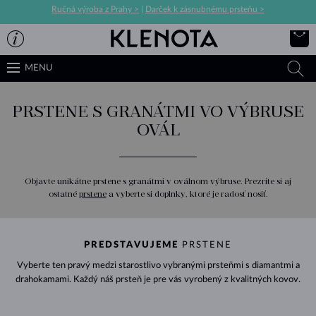
Ručná výroba z Prahy >
|
Darček k zásnubnému prsteňu >
MENU
PRSTENE S GRANÁTMI VO VÝBRUSE
OVÁL
Objavte unikátne prstene s granátmi v oválnom výbruse. Prezrite si aj
ostatné
prstene
a vyberte si doplnky, ktoré je radosť nosiť.
PREDSTAVUJEME
PRSTENE
Vyberte ten pravý medzi starostlivo vybranými prsteňmi s diamantmi a
drahokamami. Každý náš prsteň je pre vás vyrobený z kvalitných kovov.