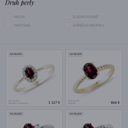
Druh perly
AKOYA
SLADKOVODNÉ
TAHITSKÁ
JUŽNÉHO PACIFIKU
NA SKLADE
NA SKLADE
ŽLTÉ ZLATO
ŽLTÉ ZLATO
1 127 €
866 €
GRANÁT & DIAMANT
GRANÁT
NA SKLADE
NA SKLADE