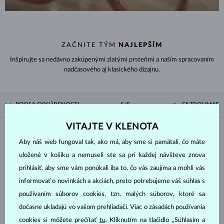
ZAČNITE TÝM
NAJLEPŠÍM
Inšpirujte sa nedávno zakúpenými zlatými prsteňmi a naším spracovaním
nadčasového aj klasického dizajnu.
PODĽA OBĽÚBENOSTI
5/5
FILTROVANIE
VITAJTE V KLENOTA
Materiál
Aby náš web fungoval tak, ako má, aby sme si pamätali, čo máte
uložené v košíku a nemuseli ste sa pri každej návšteve znova
BIELE ZLATO
ŽLTÉ ZLATO
prihlásiť, aby sme vám ponúkali iba to, čo vás zaujíma a mohli vás
RUŽOVÉ ZLATO
informovať o novinkách a akciách, preto potrebujeme váš súhlas s
používaním súborov cookies, tzn. malých súborov, ktoré sa
Drahokam
dočasne ukladajú vo vašom prehliadači. Viac o zásadách používania
cookies si môžete prečítať
tu
. Kliknutím na tlačidlo „Súhlasím a