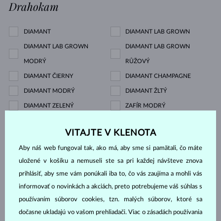
Drahokam
DIAMANT
DIAMANT LAB GROWN
DIAMANT LAB GROWN
DIAMANT LAB GROWN
MODRÝ
RŮŽOVÝ
DIAMANT ČIERNY
DIAMANT CHAMPAGNE
DIAMANT MODRÝ
DIAMANT ŽLTÝ
DIAMANT ZELENÝ
ZAFÍR MODRÝ
ZAFÍR RUŽOVÝ
SMARAGD
VITAJTE V KLENOTA
RUBÍN
PERLA
Aby náš web fungoval tak, ako má, aby sme si pamätali, čo máte
AKVAMARÍN
AMETYST FIALOVÝ
uložené v košíku a nemuseli ste sa pri každej návšteve znova
AMETYST ZELENÝ
CITRÍN
prihlásiť, aby sme vám ponúkali iba to, čo vás zaujíma a mohli vás
GRANÁT
LEMON QUARTZ
informovať o novinkách a akciách, preto potrebujeme váš súhlas s
MORGANIT
RHODOLIT
používaním súborov cookies, tzn. malých súborov, ktoré sa
TANZANIT
TOPÁS
dočasne ukladajú vo vašom prehliadači. Viac o zásadách používania