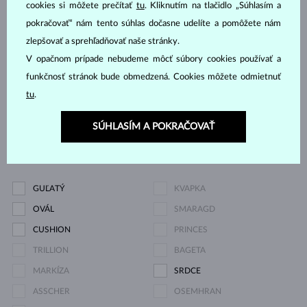
TURMALÍN RUŽOVÝ
TURMALÍN ZELENÝ
cookies si môžete prečítať
tu
. Kliknutím na tlačidlo „Súhlasím a
pokračovať“ nám tento súhlas dočasne udelíte a pomôžete nám
VLTAVÍN
BEZ KAMEŇA
zlepšovať a sprehľadňovať naše stránky.
Cena
V opačnom prípade nebudeme môcť súbory cookies používať a
funkčnosť stránok bude obmedzená. Cookies môžete odmietnuť
tu
.
387 €
13 909 €
SÚHLASÍM A POKRAČOVAŤ
Výbrus
GUĽATÝ
KVAPKA
OVÁL
SMARAGD
CUSHION
PRINCES
TRILLION
BAGETA
MARKÍZA
SRDCE
ASSCHER
OSEMHRAN