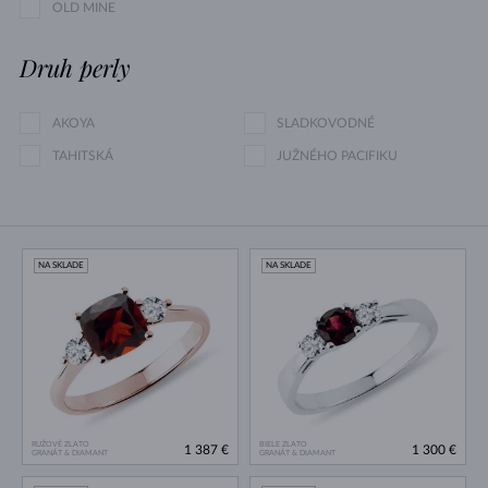
OLD MINE
Druh perly
AKOYA
SLADKOVODNÉ
TAHITSKÁ
JUŽNÉHO PACIFIKU
NA SKLADE
NA SKLADE
RUŽOVÉ ZLATO
BIELE ZLATO
1 387 €
1 300 €
GRANÁT & DIAMANT
GRANÁT & DIAMANT