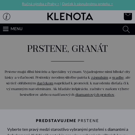
Ručná výroba z Prahy >
|
Darček k zásnubnému prsteňu >
MENU
PRSTENE, GRANÁT
Prstene majú dlhú históriu a špeciálny význam. Vyjadrujeme nimi hlboké city
lásky a vďačnosti. Prstienky neodmysliteľne patria k
zásnubám
a
svadbe
, ale
sú tiež obľúbeným
darčekom
napríklad k promócii, k narodeniu dieťaťa či k
významným narodeninám. Ak hľadáte inšpiráciu, začnite v našom výbere
bestsellerov alebo u nadčasových
diamantových prsteňov
.
PREDSTAVUJEME
PRSTENE
Vyberte ten pravý medzi starostlivo vybranými prsteňmi s diamantmi a