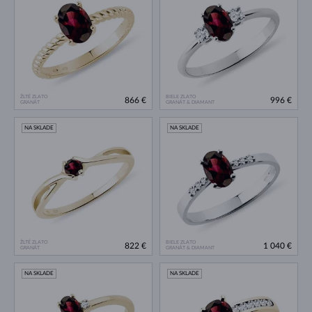
ŽLTÉ ZLATO
BIELE ZLATO
866 €
996 €
GRANÁT
GRANÁT & DIAMANT
NA SKLADE
NA SKLADE
ŽLTÉ ZLATO
BIELE ZLATO
822 €
1 040 €
GRANÁT
GRANÁT & DIAMANT
NA SKLADE
NA SKLADE