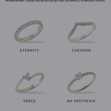
drahokamami. Každý náš prsteň je pre vás vyrobený z kvalitných kovov.
ETERNITY
CHEVRON
SRDCE
NA VRSTVENIE