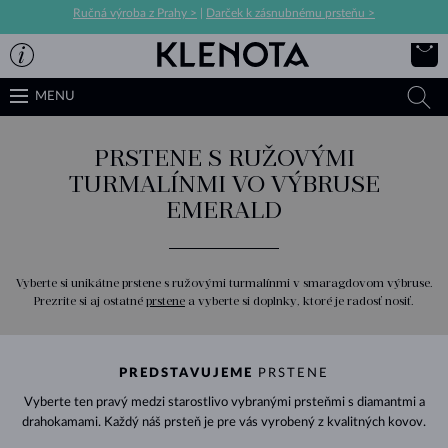
Ručná výroba z Prahy >
|
Darček k zásnubnému prsteňu >
MENU
PRSTENE S RUŽOVÝMI
TURMALÍNMI VO VÝBRUSE
EMERALD
Vyberte si unikátne prstene s ružovými turmalínmi v smaragdovom výbruse.
Prezrite si aj ostatné
prstene
a vyberte si doplnky, ktoré je radosť nosiť.
PREDSTAVUJEME
PRSTENE
Vyberte ten pravý medzi starostlivo vybranými prsteňmi s diamantmi a
drahokamami. Každý náš prsteň je pre vás vyrobený z kvalitných kovov.