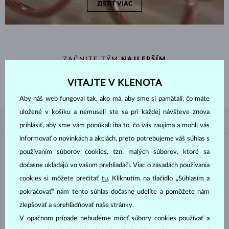
ZISTIŤ VIAC
ZAČNITE TÝM
NAJLEPŠÍM
Inšpirujte sa nedávno zakúpenými zlatými prsteňmi a naším spracovaním
VITAJTE V KLENOTA
nadčasového aj klasického dizajnu.
Aby náš web fungoval tak, ako má, aby sme si pamätali, čo máte
uložené v košíku a nemuseli ste sa pri každej návšteve znova
PODĽA OBĽÚBENOSTI
4/4
FILTROVANIE
prihlásiť, aby sme vám ponúkali iba to, čo vás zaujíma a mohli vás
informovať o novinkách a akciách, preto potrebujeme váš súhlas s
Materiál
používaním súborov cookies, tzn. malých súborov, ktoré sa
dočasne ukladajú vo vašom prehliadači. Viac o zásadách používania
BIELE ZLATO
ŽLTÉ ZLATO
cookies si môžete prečítať
tu
. Kliknutím na tlačidlo „Súhlasím a
pokračovať“ nám tento súhlas dočasne udelíte a pomôžete nám
RUŽOVÉ ZLATO
zlepšovať a sprehľadňovať naše stránky.
Drahokam
V opačnom prípade nebudeme môcť súbory cookies používať a