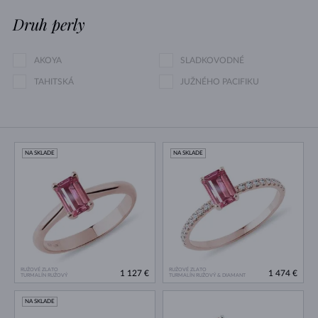
Druh perly
AKOYA
SLADKOVODNÉ
TAHITSKÁ
JUŽNÉHO PACIFIKU
NA SKLADE
NA SKLADE
RUŽOVÉ ZLATO
RUŽOVÉ ZLATO
1 127 €
1 474 €
TURMALÍN RUŽOVÝ
TURMALÍN RUŽOVÝ & DIAMANT
NA SKLADE