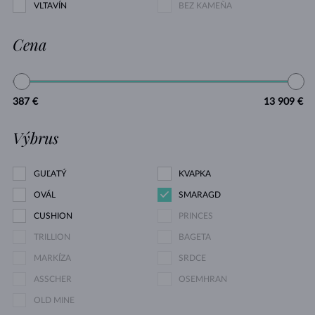
VLTAVÍN
BEZ KAMEŇA
Cena
387 €
13 909 €
Výbrus
GUĽATÝ
KVAPKA
OVÁL
SMARAGD
CUSHION
PRINCES
TRILLION
BAGETA
MARKÍZA
SRDCE
ASSCHER
OSEMHRAN
OLD MINE