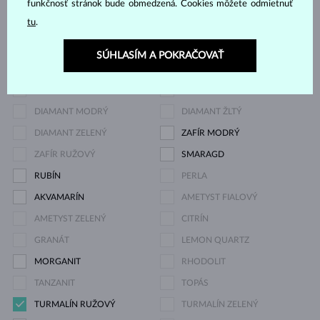
funkčnosť stránok bude obmedzená. Cookies môžete odmietnuť
tu
.
DIAMANT
DIAMANT LAB GROWN
DIAMANT LAB GROWN
DIAMANT LAB GROWN
SÚHLASÍM A POKRAČOVAŤ
MODRÝ
RŮŽOVÝ
DIAMANT ČIERNY
DIAMANT CHAMPAGNE
DIAMANT MODRÝ
DIAMANT ŽLTÝ
DIAMANT ZELENÝ
ZAFÍR MODRÝ
ZAFÍR RUŽOVÝ
SMARAGD
RUBÍN
PERLA
AKVAMARÍN
AMETYST FIALOVÝ
AMETYST ZELENÝ
CITRÍN
GRANÁT
LEMON QUARTZ
MORGANIT
RHODOLIT
TANZANIT
TOPÁS
TURMALÍN RUŽOVÝ
TURMALÍN ZELENÝ