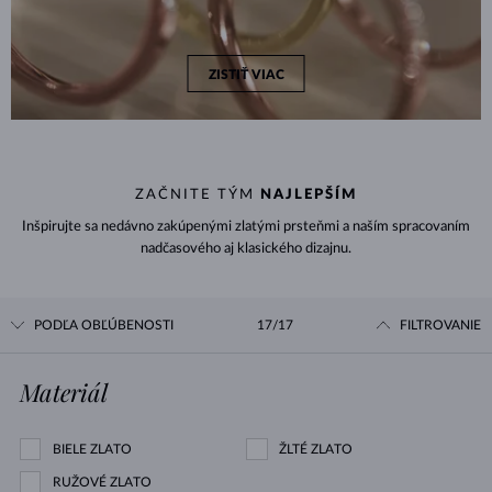
ZISTIŤ VIAC
ZAČNITE TÝM
NAJLEPŠÍM
Inšpirujte sa nedávno zakúpenými zlatými prsteňmi a naším spracovaním
nadčasového aj klasického dizajnu.
PODĽA OBĽÚBENOSTI
17/17
FILTROVANIE
Materiál
BIELE ZLATO
ŽLTÉ ZLATO
RUŽOVÉ ZLATO