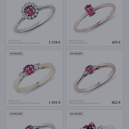
BIELE ZLATO
RUŽOVÉ ZLATO
1 518 €
605 €
TURMALÍN RUŽOVÝ & DIAMANT
TURMALÍN RUŽOVÝ
NA SKLADE
NA SKLADE
ŽLTÉ ZLATO
RUŽOVÉ ZLATO
1 431 €
822 €
TURMALÍN RUŽOVÝ & DIAMANT
TURMALÍN RUŽOVÝ & DIAMANT
NA SKLADE
NA SKLADE