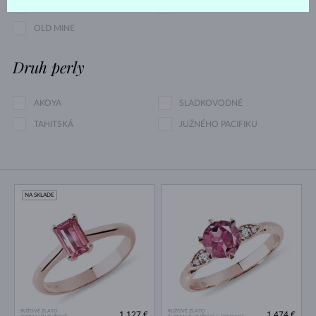
ASSCHER
OSEMHRAN
OLD MINE
Druh perly
AKOYA
SLADKOVODNÉ
TAHITSKÁ
JUŽNÉHO PACIFIKU
NA SKLADE
RUŽOVÉ ZLATO
RUŽOVÉ ZLATO
1 127 €
1 474 €