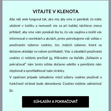
TANZANIT
TOPÁS
TURMALÍN RUŽOVÝ
TURMALÍN ZELENÝ
VITAJTE V KLENOTA
VLTAVÍN
BEZ KAMEŇA
Aby náš web fungoval tak, ako má, aby sme si pamätali, čo máte
uložené v košíku a nemuseli ste sa pri každej návšteve znova
Cena
prihlásiť, aby sme vám ponúkali iba to, čo vás zaujíma a mohli vás
informovať o novinkách a akciách, preto potrebujeme váš súhlas s
používaním súborov cookies, tzn. malých súborov, ktoré sa
387 €
13 909 €
dočasne ukladajú vo vašom prehliadači. Viac o zásadách používania
cookies si môžete prečítať
tu
. Kliknutím na tlačidlo „Súhlasím a
Výbrus
pokračovať“ nám tento súhlas dočasne udelíte a pomôžete nám
zlepšovať a sprehľadňovať naše stránky.
GUĽATÝ
KVAPKA
V opačnom prípade nebudeme môcť súbory cookies používať a
funkčnosť stránok bude obmedzená. Cookies môžete odmietnuť
OVÁL
SMARAGD
tu
.
CUSHION
PRINCES
TRILLION
BAGETA
SÚHLASÍM A POKRAČOVAŤ
MARKÍZA
SRDCE