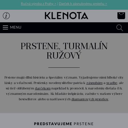
Ručná výroba z Prahy >
|
Darček k zásnubnému prsteňu >
MENU
PRSTENE, TURMALÍN
RUŽOVÝ
Prstene majú dlhú históriu a špeciálny význam. Vyjadrujeme nimi hlboké city
lásky a vďačnosti. Prstienky neodmysliteľne patria k
zásnubám
a
svadbe
, ale
sú tiež obľúbeným
darčekom
napríklad k promócii, k narodeniu dieťaťa či k
významným narodeninám. Ak hľadáte inšpiráciu, začnite v našom výbere
bestsellerov alebo u nadčasových
diamantových prsteňov
.
PREDSTAVUJEME
PRSTENE