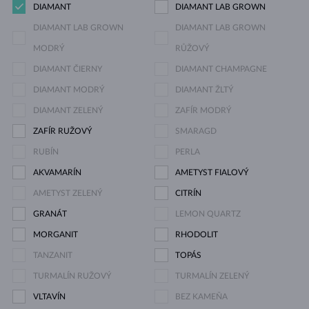
DIAMANT
DIAMANT LAB GROWN
DIAMANT LAB GROWN
DIAMANT LAB GROWN
MODRÝ
RŮŽOVÝ
DIAMANT ČIERNY
DIAMANT CHAMPAGNE
DIAMANT MODRÝ
DIAMANT ŽLTÝ
DIAMANT ZELENÝ
ZAFÍR MODRÝ
ZAFÍR RUŽOVÝ
SMARAGD
RUBÍN
PERLA
AKVAMARÍN
AMETYST FIALOVÝ
AMETYST ZELENÝ
CITRÍN
GRANÁT
LEMON QUARTZ
MORGANIT
RHODOLIT
TANZANIT
TOPÁS
TURMALÍN RUŽOVÝ
TURMALÍN ZELENÝ
VLTAVÍN
BEZ KAMEŇA