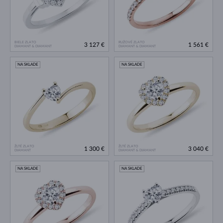
BIELE ZLATO
RUŽOVÉ ZLATO
3 127 €
1 561 €
DIAMANT & DIAMANT
DIAMANT & DIAMANT
NA SKLADE
NA SKLADE
ŽLTÉ ZLATO
ŽLTÉ ZLATO
1 300 €
3 040 €
DIAMANT
DIAMANT & DIAMANT
NA SKLADE
NA SKLADE