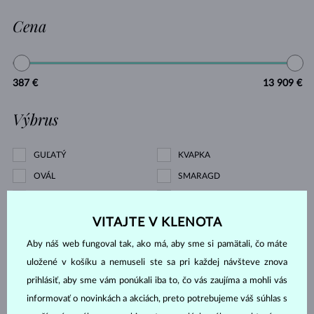
Cena
387 €
13 909 €
Výbrus
GUĽATÝ
KVAPKA
OVÁL
SMARAGD
CUSHION
PRINCES
TRILLION
BAGETA
VITAJTE V KLENOTA
MARKÍZA
SRDCE
Aby náš web fungoval tak, ako má, aby sme si pamätali, čo máte
ASSCHER
OSEMHRAN
uložené v košíku a nemuseli ste sa pri každej návšteve znova
prihlásiť, aby sme vám ponúkali iba to, čo vás zaujíma a mohli vás
OLD MINE
informovať o novinkách a akciách, preto potrebujeme váš súhlas s