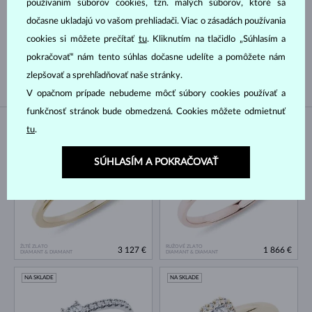
Druh perly
používaním súborov cookies, tzn. malých súborov, ktoré sa
dočasne ukladajú vo vašom prehliadači. Viac o zásadách používania
cookies si môžete prečítať
tu
. Kliknutím na tlačidlo „Súhlasím a
AKOYA
SLADKOVODNÉ
pokračovať“ nám tento súhlas dočasne udelíte a pomôžete nám
TAHITSKÁ
JUŽNÉHO PACIFIKU
zlepšovať a sprehľadňovať naše stránky.
V opačnom prípade nebudeme môcť súbory cookies používať a
funkčnosť stránok bude obmedzená. Cookies môžete odmietnuť
tu
.
NA SKLADE
SÚHLASÍM A POKRAČOVAŤ
ŽLTÉ ZLATO
RUŽOVÉ ZLATO
3 127 €
1 866 €
DIAMANT & DIAMANT
DIAMANT & DIAMANT
NA SKLADE
NA SKLADE