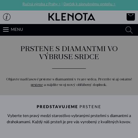
Ručná výroba z Prahy >
|
Darček k zásnubnému prsteňu >
MENU
PRSTENE S DIAMANTMI VO
VÝBRUSE SRDCE
Objavte nadčasové prstene s diamantmi v tvare srdca. Prezrite si aj ostatné
prstene
a nájdite svoj nový obľúbený doplnok.
PREDSTAVUJEME
PRSTENE
Vyberte ten pravý medzi starostlivo vybranými prsteňmi s diamantmi a
drahokamami. Každý náš prsteň je pre vás vyrobený z kvalitných kovov.