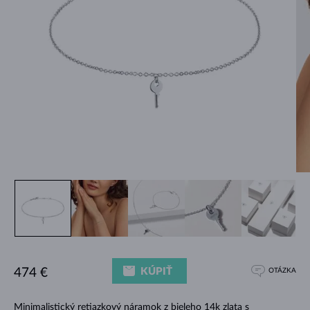
KÚPIŤ
474 €
OTÁZKA
Minimalistický retiazkový náramok z bieleho 14k zlata s