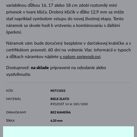
variabilnou dĺžkou 16, 17 alebo 18 cm zdobí roztomilý mini
prívesok v tvare kľúča. Drobný kľúčik v dĺžke 12,9 mm sa môže
stať napríklad symbolom vstupu do novej životnej etapy. Tento
náramok sa skvele hodí k vrstveniu a kombinovaniu s ďalšími
šperkmi.
Náramok vám bude doručený bezplatne v darčekovej krabičke a s
certifikátom pravosti. 60 dní na vrátenie. Viac informácií o typoch
a dĺžkach náramkov nájdete
v našom sprievodcovi
.
Dostupnosť:
na sklade
pripravené na odoslanie alebo
vyzdvihnutie.
KÓD
K0711022
MATERIÁL
BIELE ZLATO
RÝDZOSŤ
14 kt 585/1000
DRAHOKAMY
BEZ KAMEŇA
ŠÍRKA
6.20 mm
VÝŠKA
13.40 mm