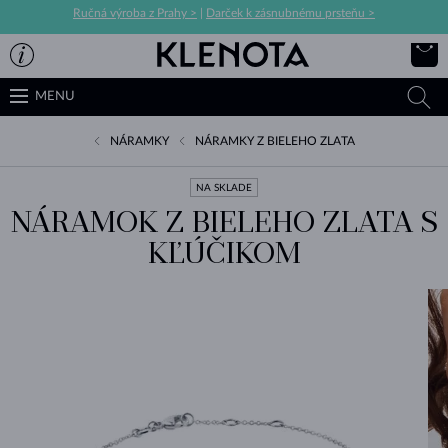
Ručná výroba z Prahy >
|
Darček k zásnubnému prsteňu >
MENU
NÁRAMKY
NÁRAMKY Z BIELEHO ZLATA
NA SKLADE
NÁRAMOK Z BIELEHO ZLATA S
KĽÚČIKOM