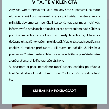
DĹŽKA
180.00 mm
VITAJTE V KLENOTA
VÁHA
1.20 g
Aby náš web fungoval tak, ako má, aby sme si pamätali, čo máte
uložené v košíku a nemuseli ste sa pri každej návšteve znova
prihlásiť, aby sme vám ponúkali iba to, čo vás zaujíma a mohli vás
ŠPERKY Z
ATELIÉRU KLENOTA
informovať o novinkách a akciách, preto potrebujeme váš súhlas s
používaním súborov cookies, tzn. malých súborov, ktoré sa
dočasne ukladajú vo vašom prehliadači. Viac o zásadách používania
cookies si môžete prečítať
tu
. Kliknutím na tlačidlo „Súhlasím a
pokračovať“ nám tento súhlas dočasne udelíte a pomôžete nám
zlepšovať a sprehľadňovať naše stránky.
V opačnom prípade nebudeme môcť súbory cookies používať a
funkčnosť stránok bude obmedzená. Cookies môžete odmietnuť
tu
.
SÚHLASÍM A POKRAČOVAŤ