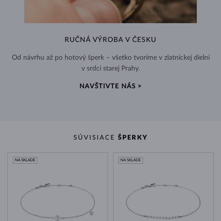
RUČNÁ VÝROBA V ČESKU
Od návrhu až po hotový šperk – všetko tvoríme v zlatníckej dielni
v srdci starej Prahy.
NAVŠTIVTE NÁS >
SÚVISIACE
ŠPERKY
NA SKLADE
NA SKLADE