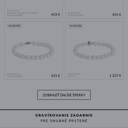
BIELE ZLATO
DIAMANT LAB GROWN & PERLA
BIELE ZLATO
453 €
431 €
SLADKOVODNÉ
SLADKOVODNÉ
NA SKLADE
NA SKLADE
BIELE ZLATO
BIELE ZLATO
431 €
1 257 €
SLADKOVODNÉ
AKOYA
ZOBRAZIŤ ĎALŠIE ŠPERKY
GRAVÍROVANIE ZADARMO
PRE SNUBNÉ PRSTENE