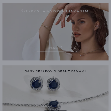
ŠPERKY S LAB-GROWN DIAMANTMI
POZRIEŤ
SADY ŠPERKOV S DRAHOKAMAMI