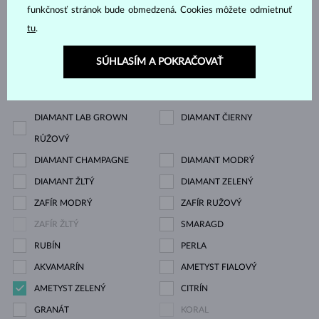
funkčnosť stránok bude obmedzená. Cookies môžete odmietnuť
Drahokam
tu
.
ZIRKÓNIE
DIAMANT
SÚHLASÍM A POKRAČOVAŤ
DIAMANT LAB GROWN
DIAMANT LAB GROWN
MODRÝ
DIAMANT LAB GROWN
DIAMANT ČIERNY
RŮŽOVÝ
DIAMANT CHAMPAGNE
DIAMANT MODRÝ
DIAMANT ŽLTÝ
DIAMANT ZELENÝ
ZAFÍR MODRÝ
ZAFÍR RUŽOVÝ
ZAFÍR ŽLTÝ
SMARAGD
RUBÍN
PERLA
AKVAMARÍN
AMETYST FIALOVÝ
AMETYST ZELENÝ
CITRÍN
GRANÁT
KORAL