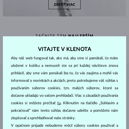
ZJISTIŤ VIAC
ZAČNITE TÝM
NAJLEPŠÍM
Inšpirujte sa nedávno zakúpenými šperkami a nadčasovým klasickým
VITAJTE V KLENOTA
dizajnom s diamantmi, smaragdmi, zafírmi a drahokamami.
Aby náš web fungoval tak, ako má, aby sme si pamätali, čo máte
uložené v košíku a nemuseli ste sa pri každej návšteve znova
PODĽA OBĽÚBENOSTI
2/2
FILTROVANIE
prihlásiť, aby sme vám ponúkali iba to, čo vás zaujíma a mohli vás
informovať o novinkách a akciách, preto potrebujeme váš súhlas s
Materiál
používaním súborov cookies, tzn. malých súborov, ktoré sa
dočasne ukladajú vo vašom prehliadači. Viac o zásadách používania
BIELE ZLATO
ŽLTÉ ZLATO
cookies si môžete prečítať
tu
. Kliknutím na tlačidlo „Súhlasím a
pokračovať“ nám tento súhlas dočasne udelíte a pomôžete nám
RUŽOVÉ ZLATO
STRIEBRO
zlepšovať a sprehľadňovať naše stránky.
CHIRURGICKÁ OCEĽ
V opačnom prípade nebudeme môcť súbory cookies používať a