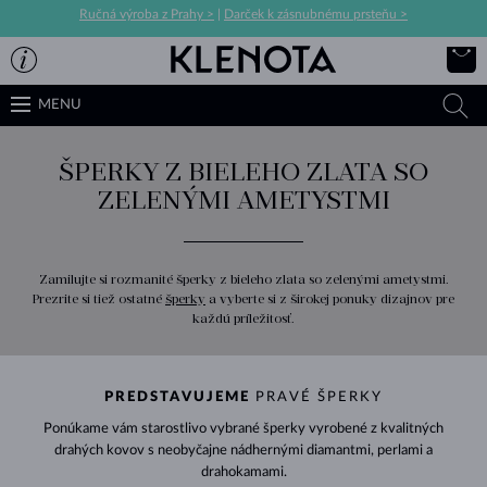
Ručná výroba z Prahy >
|
Darček k zásnubnému prsteňu >
MENU
ŠPERKY Z BIELEHO ZLATA SO
ZELENÝMI AMETYSTMI
Zamilujte si rozmanité šperky z bieleho zlata so zelenými ametystmi.
Prezrite si tiež ostatné
šperky
a vyberte si z širokej ponuky dizajnov pre
každú príležitosť.
PREDSTAVUJEME
PRAVÉ ŠPERKY
Ponúkame vám starostlivo vybrané šperky vyrobené z kvalitných
drahých kovov s neobyčajne nádhernými diamantmi, perlami a
drahokamami.