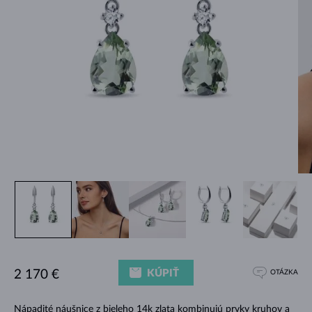
KÚPIŤ
2 170 €
OTÁZKA
Nápadité náušnice z bieleho 14k zlata kombinujú prvky kruhov a