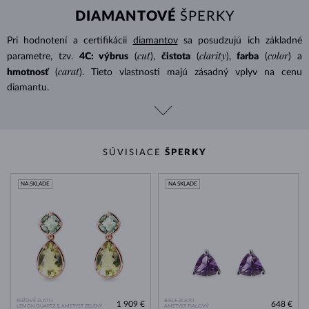
DIAMANTOVÉ
ŠPERKY
Pri hodnotení a certifikácii
diamantov
sa posudzujú ich základné
cut
clarity
color
parametre, tzv.
4C: výbrus
(
),
čistota
(
),
farba
(
) a
carat
hmotnosť
(
). Tieto vlastnosti majú zásadný vplyv na cenu
diamantu.
SÚVISIACE
ŠPERKY
NA SKLADE
NA SKLADE
RUŽOVÉ ZLATO
BIELE ZLATO
1 909 €
648 €
LEMON QUARTZ & AMETYST ZELENÝ
AMETYST FIALOVÝ