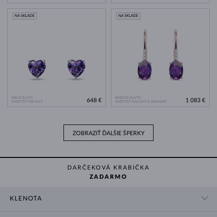
NA SKLADE
NA SKLADE
BIELE ZLATO
RUŽOVÉ ZLATO
648 €
1 083 €
AMETYST FIALOVÝ
AMETYST FIALOVÝ & DIAMANT
ZOBRAZIŤ ĎALŠIE ŠPERKY
DARČEKOVÁ KRABIČKA
ZADARMO
KLENOTA