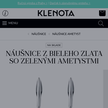
Ručná výroba z Prahy >
|
Darček k zásnubnému prsteňu >
MENU
NÁUŠNICE
NÁUŠNICE AMETYST
NA SKLADE
NÁUŠNICE Z BIELEHO ZLATA
SO ZELENÝMI AMETYSTMI