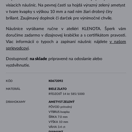
visiacich náušníc. Na pevnej časti sa hojdá výrazný zelený ametyst
v tvare kvapky s výškou 10 mm a nad ním žiari drobný číry
briliant. Zaujímavý doplnok či darček pre výnimočné chvíle.
Náušnice vyrábame ručne v ateliéri KLENOTA. Šperk vám
doručíme zadarmo v dizajnovej krabičke a s certifikátom pravosti.
Viac informácií o typoch a zapínaní náušníc nájdete
v našom
sprievodcovi
.
Dostupnosť:
na sklade
pripravené na odoslanie alebo
vyzdvihnutie.
KÓD
K0672092
MATERIÁL
BIELE ZLATO
RÝDZOSŤ
14 kt 585/1000
DRAHOKAMY
AMETYST ZELENÝ
PÔVOD
prírodný
VÝBRUS
kvapka
ŠÍRKA
7.0 mm
VÝŠKA
10 mm
VÁHA
3.4 ct
DIAMANT