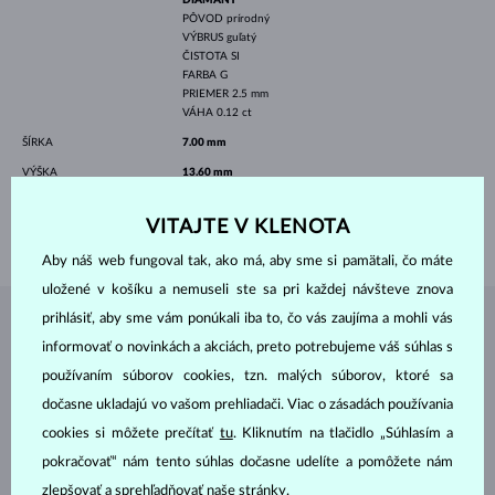
PÔVOD
prírodný
VÝBRUS
guľatý
ČISTOTA
SI
FARBA
G
PRIEMER
2.5 mm
VÁHA
0.12 ct
ŠÍRKA
7.00 mm
VÝŠKA
13.60 mm
DĹŽKA
28.30 mm
VITAJTE V KLENOTA
VÁHA
4.00 g
Aby náš web fungoval tak, ako má, aby sme si pamätali, čo máte
uložené v košíku a nemuseli ste sa pri každej návšteve znova
prihlásiť, aby sme vám ponúkali iba to, čo vás zaujíma a mohli vás
ŠPERKY Z
ATELIÉRU KLENOTA
informovať o novinkách a akciách, preto potrebujeme váš súhlas s
používaním súborov cookies, tzn. malých súborov, ktoré sa
dočasne ukladajú vo vašom prehliadači. Viac o zásadách používania
cookies si môžete prečítať
tu
. Kliknutím na tlačidlo „Súhlasím a
pokračovať“ nám tento súhlas dočasne udelíte a pomôžete nám
zlepšovať a sprehľadňovať naše stránky.