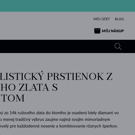
MÔJ ÚČET
BLOG
MÔJ NÁKUP
LISTICKÝ PRSTIENOK Z
ŽLTÉ ZLATO
TANZANITY
TURMALÍNY
ZAFÍRY
HO ZLATA S
RUŽOVÉ ZLATO
TOPÁSY
VLTAVÍNY
SMARAGDY
NTOM
TURMALÍNY
MINERÁLY
VLTAVÍNY
VÝNIMOČNÝ
ELEGANCIA
NÁRAMKY
KOLEKCIE
PRÍVESKY
KRÁSOU
KRÁSNE
ŠPERKY
KRÁSU
LÁSKA
VLTAVÍNY
PERLOVÉ PRÍVESKY
MINERÁLY
ý zo 14k ružového zlata do ktorého je osadený biely diamant vo
PRE BÁBÄTKÁ
BIELE ZLATO
SVADOBNÉ
to menej tradičný výbrus zaujme najmä svojim mimoriadnym
 skvelý pre každodenné nosenie a kombinovanie rôznych šperkov.
SVADOBNÉ
ŽLTÉ ZLATO
ŽLTÉ ZLATO
POZRIEŤ
POZRIEŤ
POZRIEŤ
POZRIEŤ
POZRIEŤ
POZRIEŤ
POZRIEŤ
POZRIEŤ
POZRIEŤ
POZRIEŤ