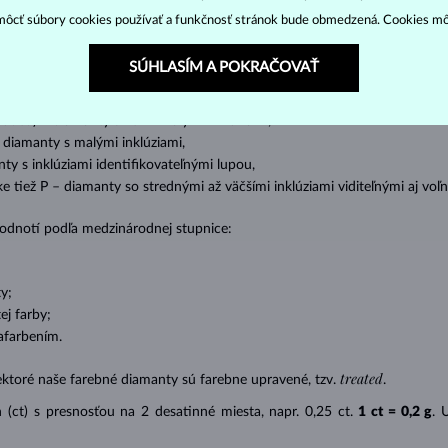
o oslnivý lesk. Najobľúbenejší je výbrus guľatý, tzv.
briliant
. Diamanty
ôcť súbory cookies používať a funkčnosť stránok bude obmedzená. Cookies m
cess (štvorboký alebo trojboký výbrus s ostrými rohmi, populárny najmä u
z
ženie tzv. inkluzií čiže vnútorných nedokonalostí diamantu:
SÚHLASÍM A POKRAČOVAŤ
s absolútnou transparentnosťou bez inklúzií,
cluded) – diamanty s veľmi malými inklúziami,
– diamanty s malými inklúziami,
nty s inklúziami identifikovateľnými lupou,
ike tiež P – diamanty so strednými až väčšími inklúziami viditeľnými aj v
 hodnotí podľa medzinárodnej stupnice:
y;
j farby;
afarbením.
treated
ektoré naše farebné diamanty sú farebne upravené, tzv.
.
(ct) s presnosťou na 2 desatinné miesta, napr. 0,25 ct.
1 ct = 0,2 g
. 