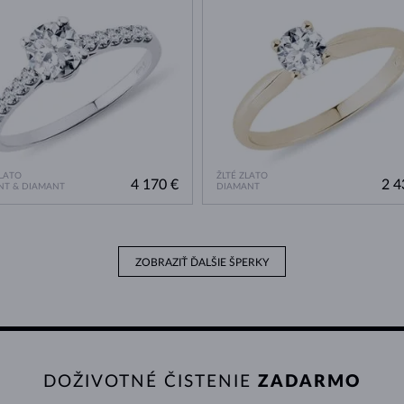
ZLATO
ŽLTÉ ZLATO
4 170 €
2 4
NT & DIAMANT
DIAMANT
ZOBRAZIŤ ĎALŠIE ŠPERKY
DOŽIVOTNÉ ČISTENIE
ZADARMO