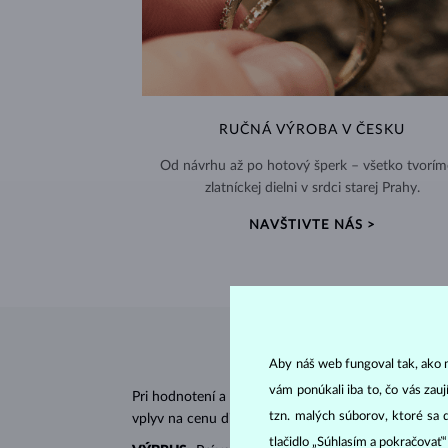
RUČNÁ VÝROBA V ČESKU
Od návrhu až po hotový šperk – všetko tvorím
zlatníckej dielni v srdci starej Prahy.
NAVŠTIVTE NÁS >
Aby náš web fungoval tak, ako m
vám ponúkali iba to, čo vás zau
Pri hodnotení a certifikácii
diamantov
sa posudzujú 
tzn. malých súborov, ktoré sa 
vplyv na cenu diamantu.
tlačidlo „Súhlasím a pokračovať