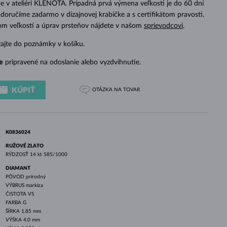
 v ateliéri KLENOTA. Prípadná prvá výmena veľkosti je do 60 dní
BIELE ZLATO
RUŽOVÉ ZLATO
BIELE ZLATO
doručíme zadarmo v dizajnovej krabičke a s certifikátom pravosti.
dom veľkostí a úprav prsteňov nájdete v našom
sprievodcovi
.
zajte do poznámky v košíku.
e
pripravené na odoslanie alebo vyzdvihnutie.
KÚPIŤ
OTÁZKA
NA TOVAR
K0836024
RUŽOVÉ ZLATO
RÝDZOSŤ
14 kt 585/1000
DIAMANT
PÔVOD
prírodný
VÝBRUS
markíza
ČISTOTA
VS
FARBA
G
ŠÍRKA
1.85 mm
VÝŠKA
4.0 mm