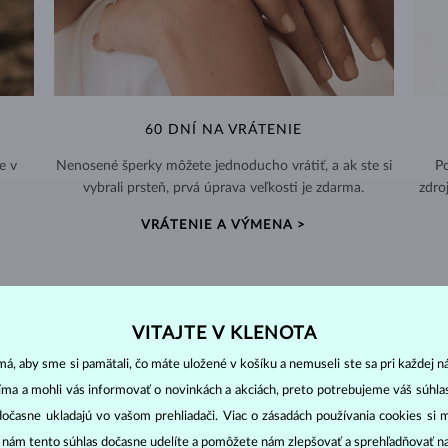
60 DNÍ NA VRÁTENIE
e v
Nenosené šperky môžete jednoducho vrátiť, a ak ste si
Po
vybrali prsteň, prvá úprava veľkosti je zdarma.
zdro
VRÁTENIE A VÝMENA >
VITAJTE V KLENOTA
DIAMANTOVÉ
ŠPERKY
á, aby sme si pamätali, čo máte uložené v košíku a nemuseli ste sa pri každej n
jíma a mohli vás informovať o novinkách a akciách, preto potrebujeme váš súhl
cut
clarity
colo
ich základné parametre, tzv.
4C: výbrus
(
),
čistota
(
),
farba
(
dočasne ukladajú vo vašom prehliadači. Viac o zásadách používania cookies si 
“ nám tento súhlas dočasne udelíte a pomôžete nám zlepšovať a sprehľadňovať n