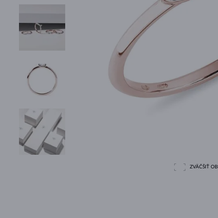
ZVÄČŠIŤ O