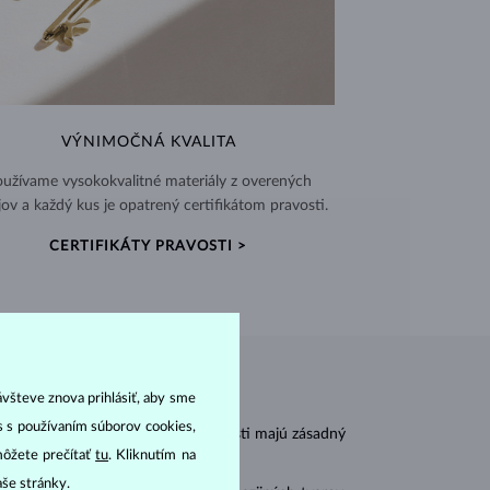
VÝNIMOČNÁ KVALITA
užívame vysokokvalitné materiály z overených
jov a každý kus je opatrený certifikátom pravosti.
CERTIFIKÁTY PRAVOSTI >
ávšteve znova prihlásiť, aby sme
as s používaním súborov cookies,
r
carat
) a
hmotnosť
(
). Tieto vlastnosti majú zásadný
môžete prečítať
tu
. Kliknutím na
aše stránky.