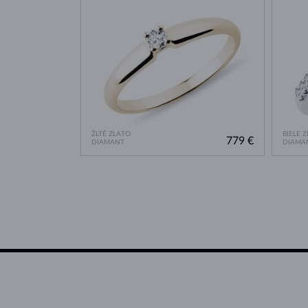
ŽLTÉ ZLATO
BIELE 
779 €
DIAMANT
DIAMA