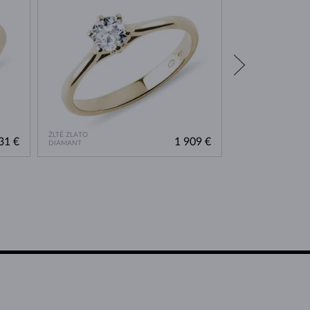
ŽLTÉ ZLATO
ŽLTÉ ZLATO
31 €
1 909 €
DIAMANT
DIAMANT LAB GRO