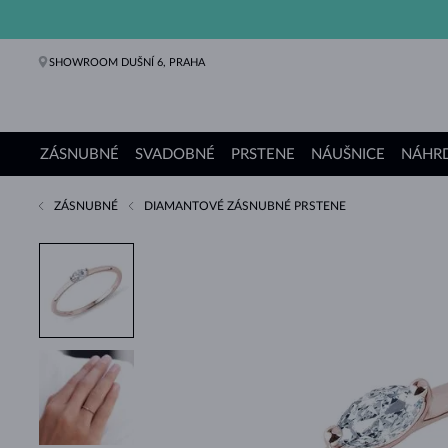
SHOWROOM DUŠNÍ 6, PRAHA
ZÁSNUBNÉ
SVADOBNÉ
PRSTENE
NÁUŠNICE
NÁHRD
ZÁSNUBNÉ
DIAMANTOVÉ ZÁSNUBNÉ PRSTENE
Zásnubné prstene
Svadobné obrúčky
Prstene
Náušnice
Náhrdelníky
Náramky
Perly
Šperky
Darčeky
Kolekcie KLENOTA