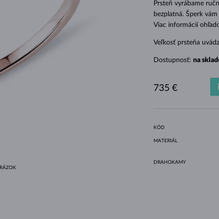
Prsteň vyrábame ručne
HALO ŠTÝL
ORIGINÁLNE SÚPRAVY
AMETYSTY
SINGLE
DRAHOKAMY
SLADKOVODNÉ PERLY
BEZEL OSADENIE
PRE MAMIČKU
BIELE ZLATO
MORGANITY
TOPÁSY
RUBÍNY
TIPY NA DARČEKY
bezplatná. Šperk vám 
ŽLTÉ ZLATO
MAGNETICKÉ NÁHRDELNÍKY
RUŽOVÉ ZLATO
Viac informácií ohľa
RUŽOVÉ ZLATO
GRAVÍROVATEĽNÉ
Veľkosť prsteňa uvád
LETNÍ VRSTVENÍ
Dostupnosť:
na sklad
735 €
KÓD
MATERIÁL
DRAHOKAMY
BRÁZOK