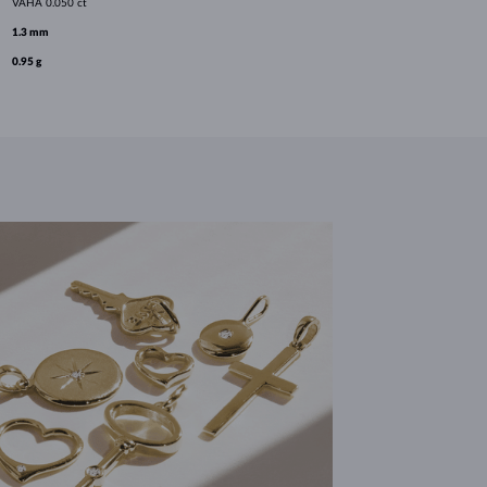
VÁHA
0.050 ct
1.3 mm
0.95 g