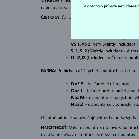
VÝBRUS:
Práve správny výbrus dodáva diamantu jeh
V opačnom prípade nebudeme m
napr.: markíza, bageta, srdiečko, slza, ovál či prin
ČISTOTA:
Čistotu určuje množstvo, veľkosť a rozlo
IF
(Internally Flawless) – diamanty 
VVS 1, VVS 2
(Very Very Slightly In
VS 1, VS 2
(Very Slightly Included) 
SI 1, SI 2
(Slightly Included) – diama
I1, I2, I3
(Included), v Českej republ
FARBA:
Pri bielych až žltých diamantoch sa farba
D až F
– bezfarebné diamanty;
G až J
– takmer bezfarebné diamant
K až M
– diamantmi s nádychom žlte
N až Z
– diamanty so žltohnedým z
fancy
Ostatné odtiene sa označujú jednoducho
. Ni
HMOTNOSŤ:
Váha diamantu sa udáva v karátoch 
uvádzame celkovú hmotnosť všetkých diamantov.