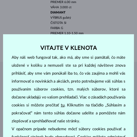
PRIEMER
6.00 mm
VÁHA
3.000 ct
DIAMANT
VÝBRUS
guľatý
ČISTOTA
SI
FARBA
G
PRIEMER
1.10-1.50 mm
VÁHA
0.063 ct
VÁHA
5.50 g
VITAJTE V KLENOTA
Aby náš web fungoval tak, ako má, aby sme si pamätali, čo máte
uložené v košíku a nemuseli ste sa pri každej návšteve znova
prihlásiť, aby sme vám ponúkali iba to, čo vás zaujíma a mohli vás
ŠPERKY Z
ATELIÉRU KLENOTA
informovať o novinkách a akciách, preto potrebujeme váš súhlas s
používaním súborov cookies, tzn. malých súborov, ktoré sa
dočasne ukladajú vo vašom prehliadači. Viac o zásadách používania
cookies si môžete prečítať
tu
. Kliknutím na tlačidlo „Súhlasím a
pokračovať“ nám tento súhlas dočasne udelíte a pomôžete nám
zlepšovať a sprehľadňovať naše stránky.
V opačnom prípade nebudeme môcť súbory cookies používať a