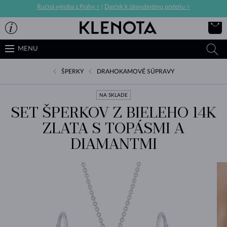
Ručná výroba z Prahy >
|
Darček k zásnubnému prsteňu >
MENU
ŠPERKY
DRAHOKAMOVÉ SÚPRAVY
NA SKLADE
SET ŠPERKOV Z BIELEHO 14K
ZLATA S TOPÁSMI A
DIAMANTMI