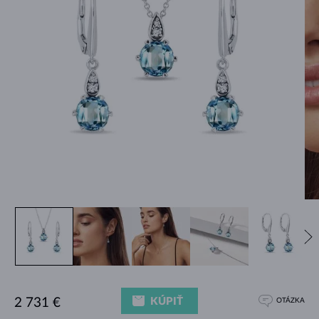
KÚPIŤ
2 731 €
OTÁZKA