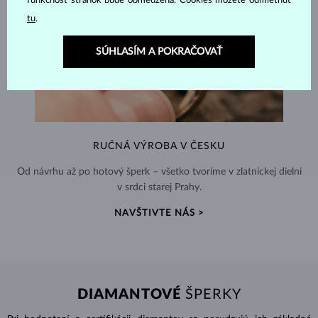
funkčnosť stránok bude obmedzená. Cookies môžete odmietnuť
tu
.
SÚHLASÍM A POKRAČOVAŤ
RUČNÁ VÝROBA V ČESKU
Od návrhu až po hotový šperk – všetko tvoríme v zlatníckej dielni
v srdci starej Prahy.
NAVŠTIVTE NÁS >
DIAMANTOVÉ
ŠPERKY