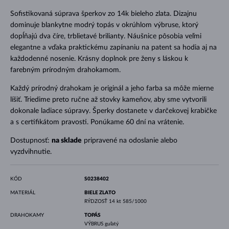
Sofistikovaná súprava šperkov zo 14k bieleho zlata. Dizajnu
dominuje blankytne modrý topás v okrúhlom výbruse, ktorý
dopĺňajú dva číre, trblietavé brilianty. Náušnice pôsobia veľmi
elegantne a vďaka praktickému zapínaniu na patent sa hodia aj na
každodenné nosenie. Krásny doplnok pre ženy s láskou k
farebným prírodným drahokamom.
Každý prírodný drahokam je originál a jeho farba sa môže mierne
líšiť. Triedime preto ručne až stovky kameňov, aby sme vytvorili
dokonale ladiace súpravy. Šperky dostanete v darčekovej krabičke
a s certifikátom pravosti. Ponúkame 60 dní na vrátenie.
Dostupnosť:
na sklade
pripravené na odoslanie alebo
vyzdvihnutie.
KÓD
S0238402
MATERIÁL
BIELE ZLATO
RÝDZOSŤ
14 kt 585/1000
DRAHOKAMY
TOPÁS
VÝBRUS
guľatý