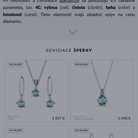
Pri hodnotení a certifikácii
diamantov
sa posudzujú ich základné
cut
clarity
color
parametre, tzv.
4C: výbrus
(
),
čistota
(
),
farba
(
) a
carat
hmotnosť
(
). Tieto vlastnosti majú zásadný vplyv na cenu
diamantu.
SÚVISIACE
ŠPERKY
NA SKLADE
NA SKLADE
BIELE ZLATO
BIELE ZLATO
1 557 €
1 040 €
TOPÁS
TOPÁS & DIAMANT
NA SKLADE
NA SKLADE