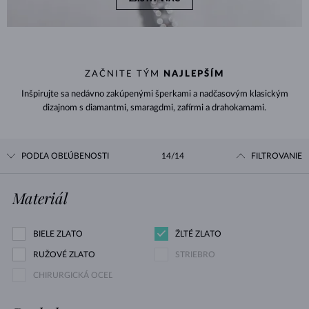
ZAČNITE TÝM
NAJLEPŠÍM
Inšpirujte sa nedávno zakúpenými šperkami a nadčasovým klasickým
dizajnom s diamantmi, smaragdmi, zafírmi a drahokamami.
PODĽA OBĽÚBENOSTI
14/14
FILTROVANIE
Materiál
BIELE ZLATO
ŽLTÉ ZLATO
RUŽOVÉ ZLATO
STRIEBRO
CHIRURGICKÁ OCEĽ