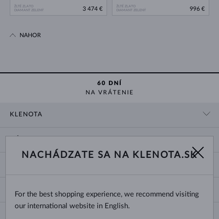
ŽLTÉ ZLATO
ŽLTÉ ZLATO
3 474 €
996 €
DIAMANT ZELENÝ
DIAMANT ZELENÝ
NAHOR
60 DNÍ
NA VRÁTENIE
KLENOTA
KONTAKTNÉ ÚDAJE
NÁKUP
SHOWROOM
NACHÁDZATE SA NA KLENOTA.SK
DODANIE A PLATBA ZA TOVAR
O NÁS
O ŠPERKOCH
VRÁTENIE A VÝMENA
PRE MÉDIÁ
VEĽKOSTI A ÚPRAVY PRSTEŇOV
REKLAMÁCIA
BLOG
CHANGE COUNTRY
For the best shopping experience, we recommend visiting
TYPY A DĹŽKY RETIAZOK
VÝBER SVADOBNÝCH OBRÚČOK
our international website in English.
DĹŽKY NÁRAMKOV
CERTIFIKÁTY PRAVOSTI
Slovensko
NEWSLETTER