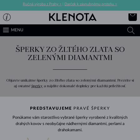
Ručná výroba z Prahy >
|
Darček k zásnubnému prsteňu >
MENU
ŠPERKY ZO ŽLTÉHO ZLATA SO
ZELENÝMI DIAMANTMI
Objavte unikátne šperky zo žltého zlata so zelenými diamantmi. Prezrite si
aj ostatné
šperky
a nájdite dokonalé doplnky pre každú príležitosť.
PREDSTAVUJEME
PRAVÉ ŠPERKY
Ponúkame vám starostlivo vybrané šperky vyrobené z kvalitných
drahých kovov s neobyčajne nádhernými diamantmi, perlami a
drahokamami.