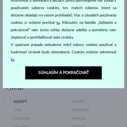
informovať o novinkách a akciách, preto potrebujeme váš súhlas s
používaním súborov cookies, tzn. malých súborov, ktoré sa
RHODOLIT
SPINEL
dočasne ukladajú vo vašom prehliadači. Viac o zásadách používania
TANZANIT
TOPÁS
cookies si môžete prečítať
tu
. Kliknutím na tlačidlo „Súhlasím a
TURMALÍN RUŽOVÝ
TURMALÍN ZELENÝ
pokračovať“ nám tento súhlas dočasne udelíte a pomôžete nám
VLTAVÍN
BEZ KAMEŇA
zlepšovať a sprehľadňovať naše stránky.
V opačnom prípade nebudeme môcť súbory cookies používať a
Cena
funkčnosť stránok bude obmedzená. Cookies môžete odmietnuť
tu
.
0.05 €
15 214 €
SÚHLASÍM A POKRAČOVAŤ
Výbrus
GUĽATÝ
KVAPKA
OVÁL
SMARAGD
CUSHION
PRINCES