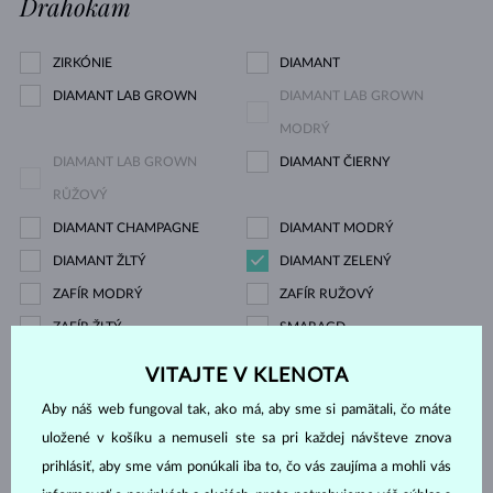
Drahokam
ZIRKÓNIE
DIAMANT
DIAMANT LAB GROWN
DIAMANT LAB GROWN
MODRÝ
DIAMANT LAB GROWN
DIAMANT ČIERNY
RŮŽOVÝ
DIAMANT CHAMPAGNE
DIAMANT MODRÝ
DIAMANT ŽLTÝ
DIAMANT ZELENÝ
ZAFÍR MODRÝ
ZAFÍR RUŽOVÝ
ZAFÍR ŽLTÝ
SMARAGD
RUBÍN
PERLA
VITAJTE V KLENOTA
AKVAMARÍN
AMETYST FIALOVÝ
Aby náš web fungoval tak, ako má, aby sme si pamätali, čo máte
AMETYST ZELENÝ
CITRÍN
uložené v košíku a nemuseli ste sa pri každej návšteve znova
GRANÁT
KORAL
prihlásiť, aby sme vám ponúkali iba to, čo vás zaujíma a mohli vás
LEMON QUARTZ
MORGANIT