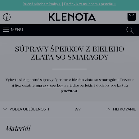
Ručná výroba z Prahy >
|
Darček k zásnubnému prsteňu >
MENU
SÚPRAVY ŠPERKOV Z BIELEHO
ZLATA SO SMARAGDY
Vyberte si elegantné súpravy šperkov z bieleho zlata so smaragdmi. Prezrite
si tiež ostatné
súpravy šperkov
a nájdite perfektné doplnky pre každú
príležitosť.
PODĽA OBĽÚBENOSTI
9/9
FILTROVANIE
Materiál