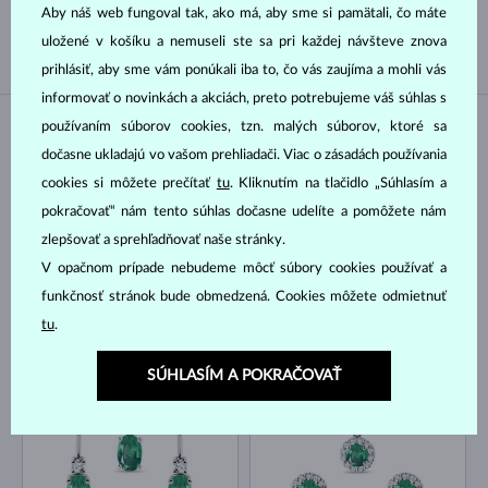
Aby náš web fungoval tak, ako má, aby sme si pamätali, čo máte
TAHITSKÁ
JUŽNÉHO PACIFIKU
uložené v košíku a nemuseli ste sa pri každej návšteve znova
prihlásiť, aby sme vám ponúkali iba to, čo vás zaujíma a mohli vás
informovať o novinkách a akciách, preto potrebujeme váš súhlas s
používaním súborov cookies, tzn. malých súborov, ktoré sa
NA SKLADE
NA SKLADE
dočasne ukladajú vo vašom prehliadači. Viac o zásadách používania
cookies si môžete prečítať
tu
. Kliknutím na tlačidlo „Súhlasím a
pokračovať“ nám tento súhlas dočasne udelíte a pomôžete nám
zlepšovať a sprehľadňovať naše stránky.
V opačnom prípade nebudeme môcť súbory cookies používať a
funkčnosť stránok bude obmedzená. Cookies môžete odmietnuť
BIELE ZLATO
BIELE ZLATO
3 296 €
8 474 €
SMARAGD & DIAMANT
SMARAGD & DIAMANT
tu
.
NA SKLADE
NA SKLADE
SÚHLASÍM A POKRAČOVAŤ