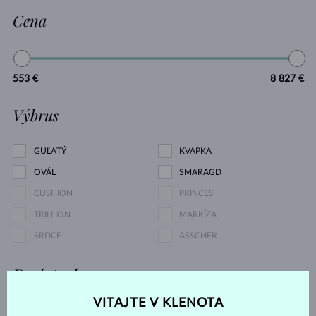
Cena
553 €
8 827 €
Výbrus
GUĽATÝ
KVAPKA
OVÁL
SMARAGD
CUSHION
PRINCES
TRILLION
MARKÍZA
SRDCE
ASSCHER
Druh perly
VITAJTE V KLENOTA
SLADKOVODNÉ
AKOYA