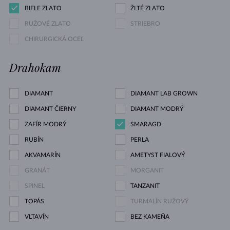
BIELE ZLATO
ŽLTÉ ZLATO
RUŽOVÉ ZLATO
STRIEBRO
CHIRURGICKÁ OCEĽ
Drahokam
DIAMANT
DIAMANT LAB GROWN
DIAMANT ČIERNY
DIAMANT MODRÝ
ZAFÍR MODRÝ
SMARAGD
RUBÍN
PERLA
AKVAMARÍN
AMETYST FIALOVÝ
GRANÁT
MORGANIT
SPINEL
TANZANIT
TOPÁS
TURMALÍN RUŽOVÝ
VLTAVÍN
BEZ KAMEŇA