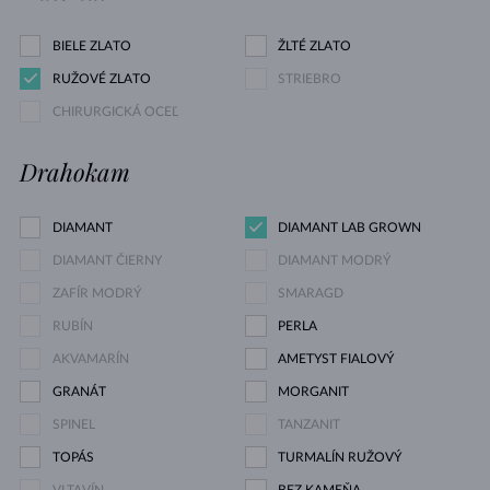
BIELE ZLATO
ŽLTÉ ZLATO
RUŽOVÉ ZLATO
STRIEBRO
CHIRURGICKÁ OCEĽ
Drahokam
DIAMANT
DIAMANT LAB GROWN
DIAMANT ČIERNY
DIAMANT MODRÝ
ZAFÍR MODRÝ
SMARAGD
RUBÍN
PERLA
AKVAMARÍN
AMETYST FIALOVÝ
GRANÁT
MORGANIT
SPINEL
TANZANIT
TOPÁS
TURMALÍN RUŽOVÝ