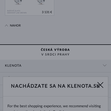
RUŽOVÉ ZLATO
3 131 €
DIAMANT LAB GROWN
NAHOR
ČESKÁ VÝROBA
V SRDCI PRAHY
KLENOTA
KONTAKTNÉ ÚDAJE
NÁKUP
SHOWROOM
NACHÁDZATE SA NA KLENOTA.SK
DODANIE A PLATBA ZA TOVAR
O NÁS
O ŠPERKOCH
VRÁTENIE A VÝMENA
PRE MÉDIÁ
VEĽKOSTI A ÚPRAVY PRSTEŇOV
REKLAMÁCIA
BLOG
CHANGE COUNTRY
For the best shopping experience, we recommend visiting
TYPY A DĹŽKY RETIAZOK
VÝBER SVADOBNÝCH OBRÚČOK