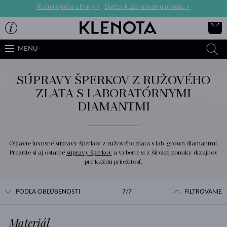
Ručná výroba z Prahy >
|
Darček k zásnubnému prsteňu >
MENU
SÚPRAVY ŠPERKOV Z RUŽOVÉHO
ZLATA S LABORATÓRNYMI
DIAMANTMI
Objavte luxusné súpravy šperkov z ružového zlata s lab-grown diamantmi.
Prezrite si aj ostatné
súpravy šperkov
a vyberte si z širokej ponuky dizajnov
pre každú príležitosť.
PODĽA OBĽÚBENOSTI
7/7
FILTROVANIE
Materiál