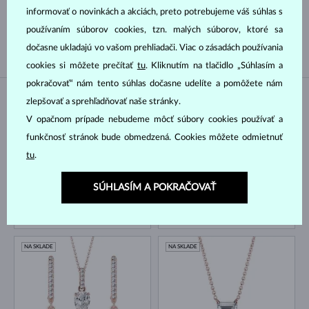
informovať o novinkách a akciách, preto potrebujeme váš súhlas s
SLADKOVODNÉ
AKOYA
používaním súborov cookies, tzn. malých súborov, ktoré sa
TAHITSKÁ
JUŽNÉHO PACIFIKU
dočasne ukladajú vo vašom prehliadači. Viac o zásadách používania
cookies si môžete prečítať
tu
. Kliknutím na tlačidlo „Súhlasím a
pokračovať“ nám tento súhlas dočasne udelíte a pomôžete nám
zlepšovať a sprehľadňovať naše stránky.
NA SKLADE
NA SKLADE
V opačnom prípade nebudeme môcť súbory cookies používať a
funkčnosť stránok bude obmedzená. Cookies môžete odmietnuť
tu
.
SÚHLASÍM A POKRAČOVAŤ
RUŽOVÉ ZLATO
RUŽOVÉ ZLATO
2 344 €
4 122 €
DIAMANT LAB GROWN & DIAMANT LAB GROWN
DIAMANT LAB GROWN & DIAMANT LAB GROWN
NA SKLADE
NA SKLADE