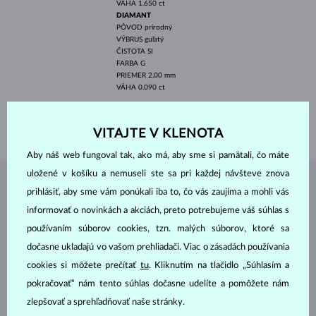
VÁHA
1.650 ct
DIAMANT
PÔVOD
prírodný
VÝBRUS
guľatý
ČISTOTA
SI
FARBA
G
PRIEMER
2.00 mm
VÁHA
0.090 ct
DĹŽKA
420.00 mm
VÁHA
3.60 g
VITAJTE V KLENOTA
Aby náš web fungoval tak, ako má, aby sme si pamätali, čo máte
uložené v košíku a nemuseli ste sa pri každej návšteve znova
ŠPERKY Z
ATELIÉRU KLENOTA
prihlásiť, aby sme vám ponúkali iba to, čo vás zaujíma a mohli vás
informovať o novinkách a akciách, preto potrebujeme váš súhlas s
používaním súborov cookies, tzn. malých súborov, ktoré sa
dočasne ukladajú vo vašom prehliadači. Viac o zásadách používania
cookies si môžete prečítať
tu
. Kliknutím na tlačidlo „Súhlasím a
pokračovať“ nám tento súhlas dočasne udelíte a pomôžete nám
zlepšovať a sprehľadňovať naše stránky.