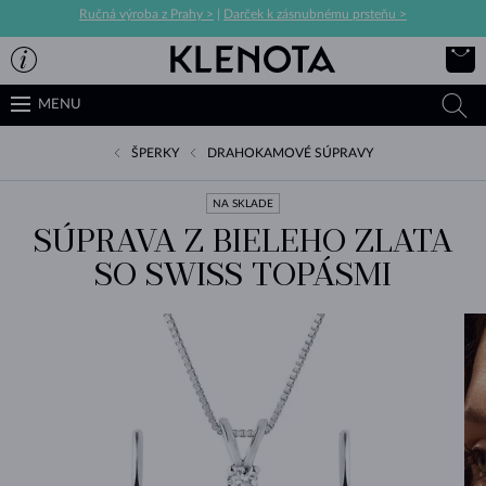
Ručná výroba z Prahy >
|
Darček k zásnubnému prsteňu >
MENU
ŠPERKY
DRAHOKAMOVÉ SÚPRAVY
NA SKLADE
SÚPRAVA Z BIELEHO ZLATA
SO SWISS TOPÁSMI