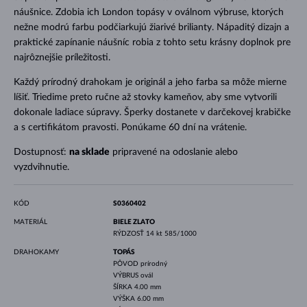
náušnice. Zdobia ich London topásy v oválnom výbruse, ktorých
nežne modrú farbu podčiarkujú žiarivé brilianty. Nápaditý dizajn a
praktické zapínanie náušníc robia z tohto setu krásny doplnok pre
najrôznejšie príležitosti.
Každý prírodný drahokam je originál a jeho farba sa môže mierne
líšiť. Triedime preto ručne až stovky kameňov, aby sme vytvorili
dokonale ladiace súpravy. Šperky dostanete v darčekovej krabičke
a s certifikátom pravosti. Ponúkame 60 dní na vrátenie.
Dostupnosť:
na sklade
pripravené na odoslanie alebo
vyzdvihnutie.
KÓD
S0360402
MATERIÁL
BIELE ZLATO
RÝDZOSŤ
14 kt 585/1000
DRAHOKAMY
TOPÁS
PÔVOD
prírodný
VÝBRUS
ovál
ŠÍRKA
4.00 mm
VÝŠKA
6.00 mm