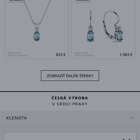
NA SKLADE
NA SKLADE
BIELE ZLATO
BIELE ZLATO
822 €
1 083 €
TOPÁS & DIAMANT
TOPÁS & DIAMANT
ZOBRAZIŤ ĎALŠIE ŠPERKY
ČESKÁ VÝROBA
V SRDCI PRAHY
KLENOTA
KONTAKTNÉ ÚDAJE
NÁKUP
SHOWROOM