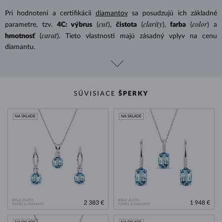
Pri hodnotení a certifikácii
diamantov
sa posudzujú ich základné
cut
clarity
color
parametre, tzv.
4C: výbrus
(
),
čistota
(
),
farba
(
) a
carat
hmotnosť
(
). Tieto vlastnosti majú zásadný vplyv na cenu
diamantu.
SÚVISIACE
ŠPERKY
NA SKLADE
NA SKLADE
BIELE ZLATO
BIELE ZLATO
2 383 €
1 948 €
TOPÁS & DIAMANT
TOPÁS & DIAMANT