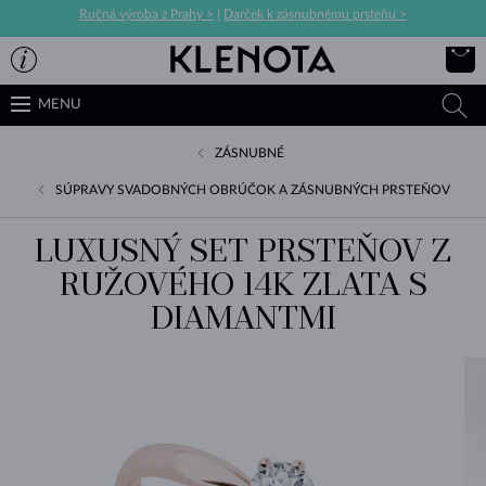
Ručná výroba z Prahy >
|
Darček k zásnubnému prsteňu >
MENU
ZÁSNUBNÉ
SÚPRAVY SVADOBNÝCH OBRÚČOK A ZÁSNUBNÝCH PRSTEŇOV
LUXUSNÝ SET PRSTEŇOV Z
RUŽOVÉHO 14K ZLATA S
DIAMANTMI