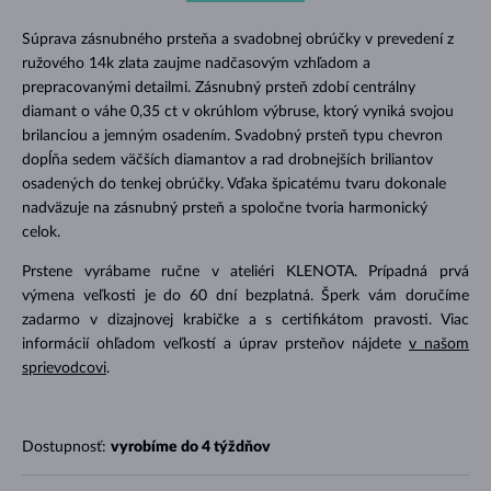
Súprava zásnubného prsteňa a svadobnej obrúčky v prevedení z
ružového 14k zlata zaujme nadčasovým vzhľadom a
prepracovanými detailmi. Zásnubný prsteň zdobí centrálny
diamant o váhe 0,35 ct v okrúhlom výbruse, ktorý vyniká svojou
brilanciou a jemným osadením. Svadobný prsteň typu chevron
dopĺňa sedem väčších diamantov a rad drobnejších briliantov
osadených do tenkej obrúčky. Vďaka špicatému tvaru dokonale
nadväzuje na zásnubný prsteň a spoločne tvoria harmonický
celok.
Prstene vyrábame ručne v ateliéri KLENOTA. Prípadná prvá
výmena veľkosti je do 60 dní bezplatná. Šperk vám doručíme
zadarmo v dizajnovej krabičke a s certifikátom pravosti. Viac
informácií ohľadom veľkostí a úprav prsteňov nájdete
v našom
sprievodcovi
.
Dostupnosť:
vyrobíme do 4 týždňov