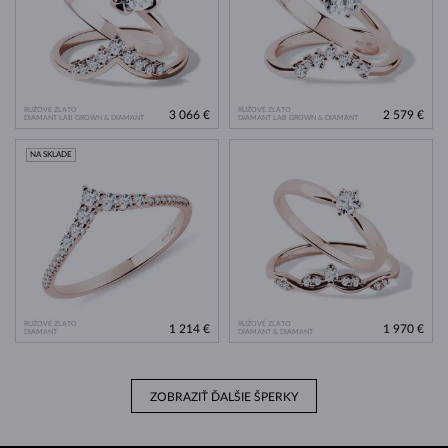
RUŽOVÉ ZLATO
RUŽOVÉ ZLATO
3 066 €
2 579 €
DIAMANT LAB GROWN & DIAMANT
DIAMANT LAB GROWN & DIAMANT
NA SKLADE
RUŽOVÉ ZLATO
RUŽOVÉ ZLATO
1 214 €
1 970 €
DIAMANT
DIAMANT & DIAMANT
ZOBRAZIŤ ĎALŠIE ŠPERKY