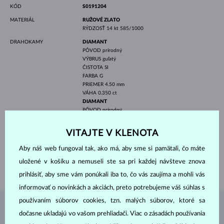
KÓD
S0191204
MATERIÁL
RUŽOVÉ ZLATO
RÝDZOSŤ
14 kt 585/1000
DRAHOKAMY
DIAMANT
PÔVOD
prírodný
VÝBRUS
guľatý
ČISTOTA
SI
FARBA
G
PRIEMER
4.50 mm
VÁHA
0.350 ct
DIAMANT
PÔVOD
prírodný
VÝBRUS
guľatý
ČISTOTA
SI
VITAJTE V KLENOTA
FARBA
G
PRIEMER
0.80-2.00 mm
Aby náš web fungoval tak, ako má, aby sme si pamätali, čo máte
VÁHA
0.170 ct
uložené v košíku a nemuseli ste sa pri každej návšteve znova
VÁHA
3.10 g
prihlásiť, aby sme vám ponúkali iba to, čo vás zaujíma a mohli vás
informovať o novinkách a akciách, preto potrebujeme váš súhlas s
používaním súborov cookies, tzn. malých súborov, ktoré sa
ŠPERKY Z
ATELIÉRU KLENOTA
dočasne ukladajú vo vašom prehliadači. Viac o zásadách používania