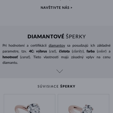
NAVŠTIVTE NÁS >
DIAMANTOVÉ
ŠPERKY
Pri hodnotení a certifikácii
diamantov
sa posudzujú ich základné
cut
clarity
color
parametre, tzv.
4C: výbrus
(
),
čistota
(
),
farba
(
) a
carat
hmotnosť
(
). Tieto vlastnosti majú zásadný vplyv na cenu
diamantu.
SÚVISIACE
ŠPERKY