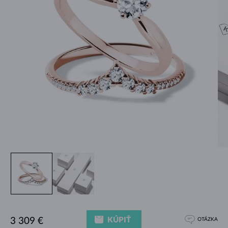
KÚPIŤ
3 309 €
OTÁZKA