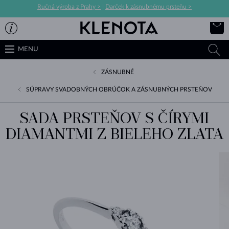
Ručná výroba z Prahy >
|
Darček k zásnubnému prsteňu >
MENU
ZÁSNUBNÉ
SÚPRAVY SVADOBNÝCH OBRÚČOK A ZÁSNUBNÝCH PRSTEŇOV
SADA PRSTEŇOV S ČÍRYMI
DIAMANTMI Z BIELEHO ZLATA