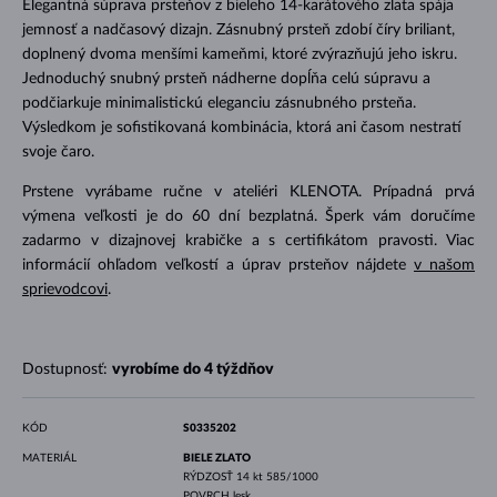
Elegantná súprava prsteňov z bieleho 14-karátového zlata spája
jemnosť a nadčasový dizajn. Zásnubný prsteň zdobí číry briliant,
doplnený dvoma menšími kameňmi, ktoré zvýrazňujú jeho iskru.
Jednoduchý snubný prsteň nádherne dopĺňa celú súpravu a
podčiarkuje minimalistickú eleganciu zásnubného prsteňa.
Výsledkom je sofistikovaná kombinácia, ktorá ani časom nestratí
svoje čaro.
Prstene vyrábame ručne v ateliéri KLENOTA. Prípadná prvá
výmena veľkosti je do 60 dní bezplatná. Šperk vám doručíme
zadarmo v dizajnovej krabičke a s certifikátom pravosti. Viac
informácií ohľadom veľkostí a úprav prsteňov nájdete
v našom
sprievodcovi
.
Dostupnosť:
vyrobíme do 4 týždňov
KÓD
S0335202
MATERIÁL
BIELE ZLATO
RÝDZOSŤ
14 kt 585/1000
POVRCH
lesk