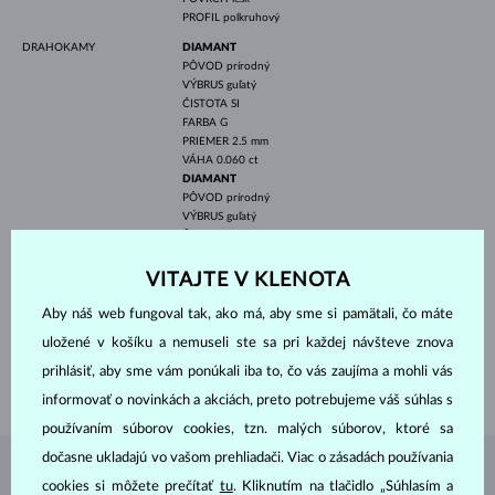
PROFIL
polkruhový
DRAHOKAMY
DIAMANT
PÔVOD
prírodný
VÝBRUS
guľatý
ČISTOTA
SI
FARBA
G
PRIEMER
2.5 mm
VÁHA
0.060 ct
DIAMANT
PÔVOD
prírodný
VÝBRUS
guľatý
ČISTOTA
SI
FARBA
G
PRIEMER
1.3 mm
VITAJTE V KLENOTA
VÁHA
0.020 ct
Aby náš web fungoval tak, ako má, aby sme si pamätali, čo máte
ŠÍRKA
1.4 mm
uložené v košíku a nemuseli ste sa pri každej návšteve znova
ŠÍRKA DÁMSKY
1.00 mm
prihlásiť, aby sme vám ponúkali iba to, čo vás zaujíma a mohli vás
VÁHA
2.10 g
informovať o novinkách a akciách, preto potrebujeme váš súhlas s
používaním súborov cookies, tzn. malých súborov, ktoré sa
dočasne ukladajú vo vašom prehliadači. Viac o zásadách používania
ŠPERKY Z
ATELIÉRU KLENOTA
cookies si môžete prečítať
tu
. Kliknutím na tlačidlo „Súhlasím a