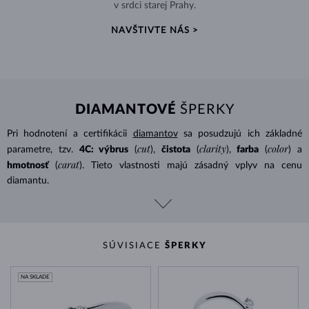
v srdci starej Prahy.
NAVŠTIVTE NÁS >
DIAMANTOVÉ
ŠPERKY
Pri hodnotení a certifikácii
diamantov
sa posudzujú ich základné
cut
clarity
color
parametre, tzv.
4C: výbrus
(
),
čistota
(
),
farba
(
) a
carat
hmotnosť
(
). Tieto vlastnosti majú zásadný vplyv na cenu
diamantu.
SÚVISIACE
ŠPERKY
NA SKLADE