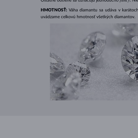
Ostatné odtiene sa označujú jednoducho
. Ni
HMOTNOSŤ:
Váha diamantu sa udáva v karátoch 
uvádzame celkovú hmotnosť všetkých diamantov.