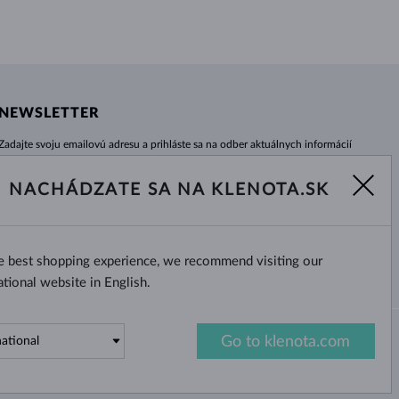
NEWSLETTER
Zadajte svoju emailovú adresu a prihláste sa na odber aktuálnych informácií
z e-shopu klenota.sk.
Žiadna novinka, akcia či zľava Vám už neunikne!
NACHÁDZATE SA NA KLENOTA.SK
ODOBERAŤ
he best shopping experience, we recommend visiting our
Áno, chcem dostávať zaujímavé
novinky na e-mail.
ational website in English.
Go to klenota.com