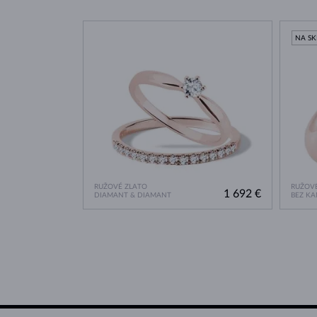
NA S
RUŽOVÉ ZLATO
RUŽOVÉ
1 692 €
DIAMANT & DIAMANT
BEZ K