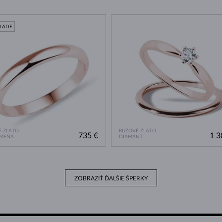
KLADE
 ZLATO
RUŽOVÉ ZLATO
735 €
1 3
AMEŇA
DIAMANT
ZOBRAZIŤ ĎALŠIE ŠPERKY