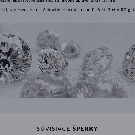
ektoré naše farebné diamanty sú farebne upravené, tzv.
.
(ct) s presnosťou na 2 desatinné miesta, napr. 0,25 ct.
1 ct = 0,2 g
. 
SÚVISIACE
ŠPERKY