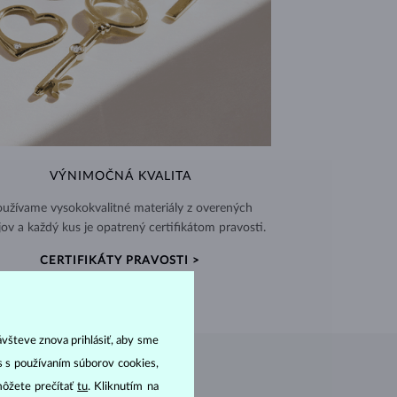
VÝNIMOČNÁ KVALITA
užívame vysokokvalitné materiály z overených
jov a každý kus je opatrený certifikátom pravosti.
CERTIFIKÁTY PRAVOSTI >
ávšteve znova prihlásiť, aby sme
as s používaním súborov cookies,
môžete prečítať
tu
. Kliknutím na