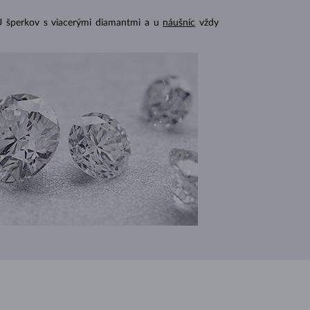
U šperkov s viacerými diamantmi a u
náušníc
vždy