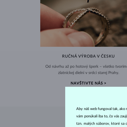
RUČNÁ VÝROBA V ČESKU
Od návrhu až po hotový šperk – všetko tvorím
zlatníckej dielni v srdci starej Prahy.
NAVŠTIVTE NÁS >
Aby náš web fungoval tak, ako m
vám ponúkali iba to, čo vás zau
tzn. malých súborov, ktoré sa 