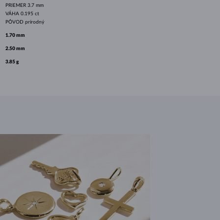
PRIEMER
3.7 mm
VÁHA
0.195 ct
PÔVOD
prírodný
1.70 mm
2.50 mm
3.85 g