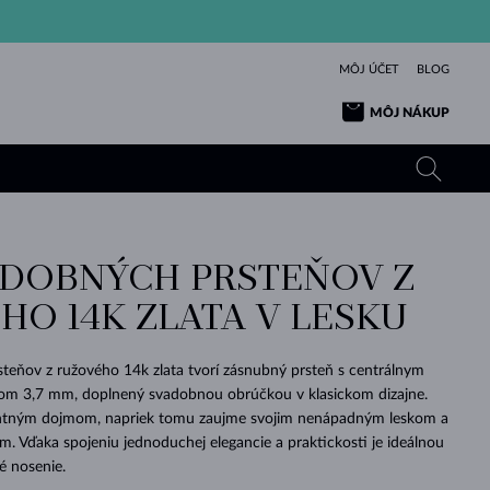
MÔJ ÚČET
BLOG
MÔJ NÁKUP
ADOBNÝCH PRSTEŇOV Z
ŽLTÉ ZLATO
TANZANITY
TURMALÍNY
ZAFÍRY
HO 14K ZLATA V LESKU
RUŽOVÉ ZLATO
TOPÁSY
VLTAVÍNY
SMARAGDY
TURMALÍNY
MINERÁLY
VLTAVÍNY
teňov z ružového 14k zlata tvorí zásnubný prsteň s centrálnym
VÝNIMOČNÝ
ELEGANCIA
NÁRAMKY
KOLEKCIE
PRÍVESKY
KRÁSOU
KRÁSNE
ŠPERKY
KRÁSU
LÁSKA
om 3,7 mm, doplnený svadobnou obrúčkou v klasickom dizajne.
VLTAVÍNY
PERLOVÉ PRÍVESKY
MINERÁLY
ntným dojmom, napriek tomu zaujme svojim nenápadným leskom a
PRE BÁBÄTKÁ
BIELE ZLATO
SVADOBNÉ
. Vďaka spojeniu jednoduchej elegancie a praktickosti je ideálnou
 nosenie.
SVADOBNÉ
ŽLTÉ ZLATO
ŽLTÉ ZLATO
POZRIEŤ
POZRIEŤ
POZRIEŤ
POZRIEŤ
POZRIEŤ
POZRIEŤ
POZRIEŤ
POZRIEŤ
POZRIEŤ
POZRIEŤ