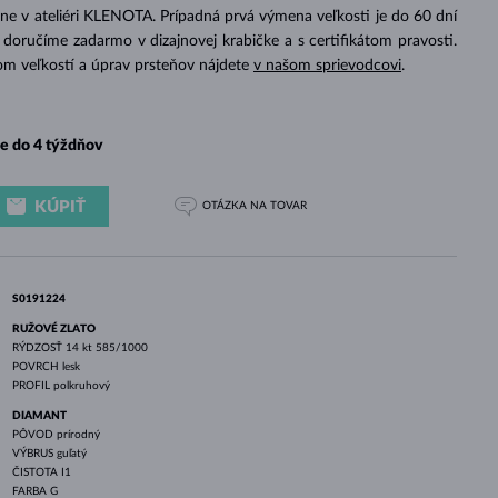
BIELE ZLATO
RUŽOVÉ ZLATO
BIELE ZLATO
ne v ateliéri KLENOTA. Prípadná prvá výmena veľkosti je do 60 dní
doručíme zadarmo v dizajnovej krabičke a s certifikátom pravosti.
om veľkostí a úprav prsteňov nájdete
v našom sprievodcovi
.
e do 4 týždňov
KÚPIŤ
OTÁZKA
NA TOVAR
S0191224
RUŽOVÉ ZLATO
RÝDZOSŤ
14 kt 585/1000
POVRCH
lesk
PROFIL
polkruhový
DIAMANT
PÔVOD
prírodný
VÝBRUS
guľatý
ČISTOTA
I1
FARBA
G