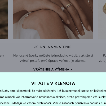
60 DNÍ NA VRÁTENIE
e v
Nenosené šperky môžete jednoducho vrátiť, a ak ste si
Po
vybrali prsteň, prvá úprava veľkosti je zdarma.
zdro
VRÁTENIE A VÝMENA >
VITAJTE V KLENOTA
á, aby sme si pamätali, čo máte uložené v košíku a nemuseli ste sa pri každej n
jíma a mohli vás informovať o novinkách a akciách, preto potrebujeme váš súhl
DIAMANTOVÉ
ŠPERKY
dočasne ukladajú vo vašom prehliadači. Viac o zásadách používania cookies si 