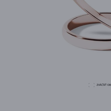
ZVÄČŠIŤ O