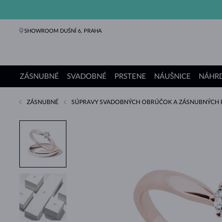
SHOWROOM DUŠNÍ 6, PRAHA
ZÁSNUBNÉ
SVADOBNÉ
PRSTENE
NÁUŠNICE
NÁHRD
ZÁSNUBNÉ
SÚPRAVY SVADOBNÝCH OBRÚČOK A ZÁSNUBNÝCH 
Zásnubné prstene
Svadobné obrúčky
Prstene
Náušnice
Náhrdelníky
Náramky
Perly
Šperky
Darčeky
Kolekcie KLENOTA