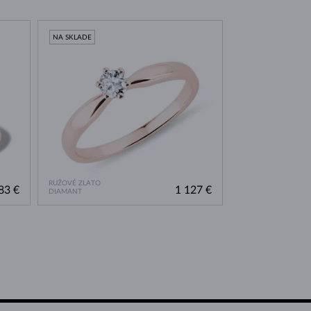
NA SKLADE
RUŽOVÉ ZLATO
83 €
1 127 €
DIAMANT