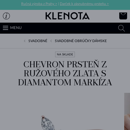
Ručná výroba z Prahy >
|
Darček k zásnubnému prsteňu >
MENU
SVADOBNÉ
SVADOBNÉ OBRÚČKY DÁMSKE
NA SKLADE
CHEVRON PRSTEŇ Z
RUŽOVÉHO ZLATA S
DIAMANTOM MARKÍZA