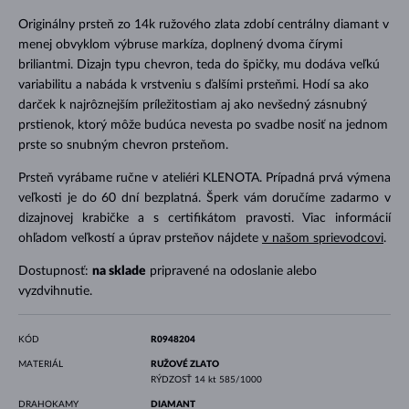
Originálny prsteň zo 14k ružového zlata zdobí centrálny diamant v
menej obvyklom výbruse markíza, doplnený dvoma čírymi
briliantmi. Dizajn typu chevron, teda do špičky, mu dodáva veľkú
variabilitu a nabáda k vrstveniu s ďalšími prsteňmi. Hodí sa ako
darček k najrôznejším príležitostiam aj ako nevšedný zásnubný
prstienok, ktorý môže budúca nevesta po svadbe nosiť na jednom
prste so snubným chevron prsteňom.
Prsteň vyrábame ručne v ateliéri KLENOTA. Prípadná prvá výmena
veľkosti je do 60 dní bezplatná. Šperk vám doručíme zadarmo v
dizajnovej krabičke a s certifikátom pravosti. Viac informácií
ohľadom veľkostí a úprav prsteňov nájdete
v našom sprievodcovi
.
Dostupnosť:
na sklade
pripravené na odoslanie alebo
vyzdvihnutie.
KÓD
R0948204
MATERIÁL
RUŽOVÉ ZLATO
RÝDZOSŤ
14 kt 585/1000
DRAHOKAMY
DIAMANT