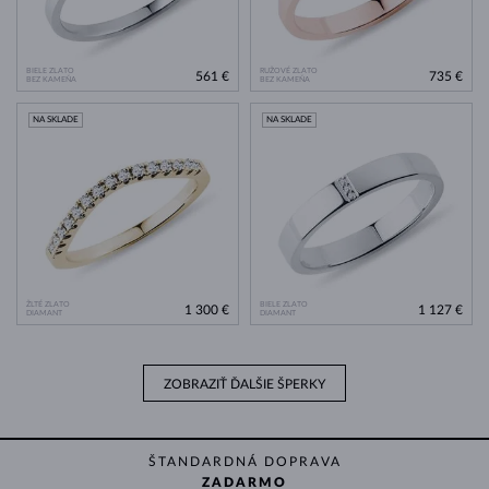
BIELE ZLATO
RUŽOVÉ ZLATO
561 €
735 €
BEZ KAMEŇA
BEZ KAMEŇA
NA SKLADE
NA SKLADE
ŽLTÉ ZLATO
BIELE ZLATO
1 300 €
1 127 €
DIAMANT
DIAMANT
ZOBRAZIŤ ĎALŠIE ŠPERKY
ŠTANDARDNÁ DOPRAVA
ZADARMO