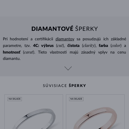
DIAMANTOVÉ
ŠPERKY
Pri hodnotení a certifikácii
diamantov
sa posudzujú ich základné
cut
clarity
color
parametre, tzv.
4C: výbrus
(
),
čistota
(
),
farba
(
) a
carat
hmotnosť
(
). Tieto vlastnosti majú zásadný vplyv na cenu
diamantu.
SÚVISIACE
ŠPERKY
NA SKLADE
NA SKLADE