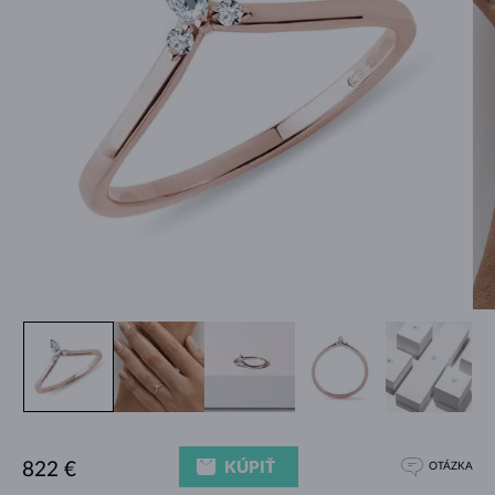
KÚPIŤ
822 €
OTÁZKA