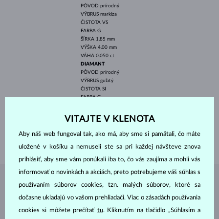
PÔVOD
prírodný
VÝBRUS
markíza
ČISTOTA
VS
FARBA
G
ŠÍRKA
1.85 mm
VÝŠKA
4.00 mm
VÁHA
0.050 ct
DIAMANT
PÔVOD
prírodný
VÝBRUS
guľatý
ČISTOTA
SI
FARBA
G
PRIEMER
1.3 mm
VÁHA
0.020 ct
VITAJTE V KLENOTA
ŠÍRKA
1.40 mm
Aby náš web fungoval tak, ako má, aby sme si pamätali, čo máte
VÁHA
1.20 g
uložené v košíku a nemuseli ste sa pri každej návšteve znova
prihlásiť, aby sme vám ponúkali iba to, čo vás zaujíma a mohli vás
informovať o novinkách a akciách, preto potrebujeme váš súhlas s
ŠPERKY Z
ATELIÉRU KLENOTA
používaním súborov cookies, tzn. malých súborov, ktoré sa
dočasne ukladajú vo vašom prehliadači. Viac o zásadách používania
cookies si môžete prečítať
tu
. Kliknutím na tlačidlo „Súhlasím a