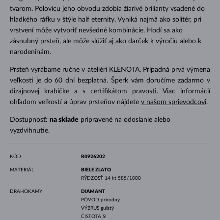
tvarom. Polovicu jeho obvodu zdobia žiarivé brilianty vsadené do
hladkého ráfku v štýle half eternity. Vyniká najmä ako solitér, pri
vrstvení môže vytvoriť nevšedné kombinácie. Hodí sa ako
zásnubný prsteň, ale môže slúžiť aj ako darček k výročiu alebo k
narodeninám.
Prsteň vyrábame ručne v ateliéri KLENOTA. Prípadná prvá výmena
veľkosti je do 60 dní bezplatná. Šperk vám doručíme zadarmo v
dizajnovej krabičke a s certifikátom pravosti. Viac informácií
ohľadom veľkostí a úprav prsteňov nájdete
v našom sprievodcovi
.
Dostupnosť:
na sklade
pripravené na odoslanie alebo
vyzdvihnutie.
KÓD
R0926202
MATERIÁL
BIELE ZLATO
RÝDZOSŤ
14 kt 585/1000
DRAHOKAMY
DIAMANT
PÔVOD
prírodný
VÝBRUS
guľatý
ČISTOTA
SI