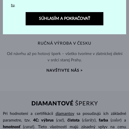
tu
.
SÚHLASÍM A POKRAČOVAŤ
RUČNÁ VÝROBA V ČESKU
Od návrhu až po hotový šperk – všetko tvoríme v zlatníckej dielni
v srdci starej Prahy.
NAVŠTIVTE NÁS >
DIAMANTOVÉ
ŠPERKY
Pri hodnotení a certifikácii
diamantov
sa posudzujú ich základné
cut
clarity
color
parametre, tzv.
4C: výbrus
(
),
čistota
(
),
farba
(
) a
carat
hmotnosť
(
). Tieto vlastnosti majú zásadný vplyv na cenu