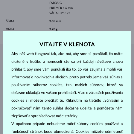
FARBA
G
PRIEMER
1.6 mm
VÁHA
0.255 ct
ŠÍRKA
2.50 mm
VÁHA
2.70 g
VITAJTE V KLENOTA
Aby náš web fungoval tak, ako má, aby sme si pamätali, čo máte
ŠPERKY Z
ATELIÉRU KLENOTA
uložené v košíku a nemuseli ste sa pri každej návšteve znova
prihlásiť, aby sme vám ponúkali iba to, čo vás zaujíma a mohli vás
informovať o novinkách a akciách, preto potrebujeme váš súhlas s
používaním súborov cookies, tzn. malých súborov, ktoré sa
dočasne ukladajú vo vašom prehliadači. Viac o zásadách používania
cookies si môžete prečítať
tu
. Kliknutím na tlačidlo „Súhlasím a
pokračovať“ nám tento súhlas dočasne udelíte a pomôžete nám
zlepšovať a sprehľadňovať naše stránky.
V opačnom prípade nebudeme môcť súbory cookies používať a
funkčnosť stránok bude obmedzená. Cookies môžete odmietnuť