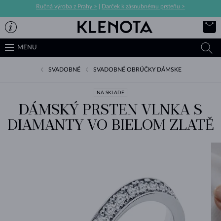
Ručná výroba z Prahy >
|
Darček k zásnubnému prsteňu >
MENU
SVADOBNÉ
SVADOBNÉ OBRÚČKY DÁMSKE
NA SKLADE
DÁMSKÝ PRSTEN VLNKA S
DIAMANTY VO BIELOM ZLATĚ