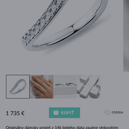
KÚPIŤ
1 735 €
OTÁZKA
Originálny dámsky prsteň z 14k bieleho zlata zaujme vlnkovitým