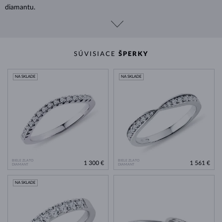
diamantu.
SÚVISIACE
ŠPERKY
NA SKLADE
NA SKLADE
BIELE ZLATO
BIELE ZLATO
1 300 €
1 561 €
DIAMANT
DIAMANT
NA SKLADE