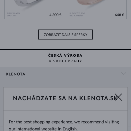
BIELE ZLATO
RUŽOVÉ ZLATO
4 300 €
648 €
DIAMANT
BEZ KAMEŇA
ZOBRAZIŤ ĎALŠIE ŠPERKY
ČESKÁ VÝROBA
V SRDCI PRAHY
KLENOTA
KONTAKTNÉ ÚDAJE
NÁKUP
SHOWROOM
NACHÁDZATE SA NA KLENOTA.SK
DODANIE A PLATBA ZA TOVAR
O NÁS
O ŠPERKOCH
VRÁTENIE A VÝMENA
PRE MÉDIÁ
VEĽKOSTI A ÚPRAVY PRSTEŇOV
REKLAMÁCIA
BLOG
CHANGE COUNTRY
For the best shopping experience, we recommend visiting
TYPY A DĹŽKY RETIAZOK
VÝBER SVADOBNÝCH OBRÚČOK
our international website in English.
DĹŽKY NÁRAMKOV
CERTIFIKÁTY PRAVOSTI