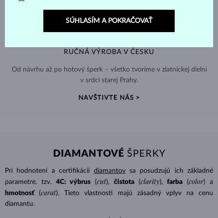
SÚHLASÍM A POKRAČOVAŤ
RUČNÁ VÝROBA V ČESKU
Od návrhu až po hotový šperk – všetko tvoríme v zlatníckej dielni
v srdci starej Prahy.
NAVŠTIVTE NÁS >
DIAMANTOVÉ
ŠPERKY
Pri hodnotení a certifikácii
diamantov
sa posudzujú ich základné
cut
clarity
color
parametre, tzv.
4C: výbrus
(
),
čistota
(
),
farba
(
) a
carat
hmotnosť
(
). Tieto vlastnosti majú zásadný vplyv na cenu
diamantu.