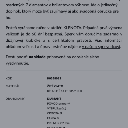
osadených 7 diamantov v briliantovom výbruse. Ide o jedinečný
doplnok, ktorý môže byť zaujímavý aj ako svadobná obrúčka pre
ňu.
Prsteň vyrábame ručne v ateliéri KLENOTA. Prípadná prvá výmena
veľkosti je do 60 dní bezplatná. Šperk vám doručíme zadarmo v
dizajnovej krabičke a s certifikátom pravosti. Viac informácií
ohľadom veľkostí a úprav prsteňov nájdete
v našom sprievodcovi
.
Dostupnosť:
na sklade
pripravené na odoslanie alebo
vyzdvihnutie.
KÓD
K0558013
MATERIÁL
ŽLTÉ ZLATO
RÝDZOSŤ
14 kt 585/1000
DRAHOKAMY
DIAMANT
PÔVOD
prírodný
VÝBRUS
guľatý
ČISTOTA
SI
FARBA
G
PRIEMER
2.2 mm
VÁHA
0.28 ct