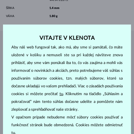
ŠÍRKA
1.4 mm
VÁHA
1.80 g
VITAJTE V KLENOTA
ŠPERKY Z
ATELIÉRU KLENOTA
Aby náš web fungoval tak, ako má, aby sme si pamätali, čo máte
uložené v košíku a nemuseli ste sa pri každej návšteve znova
prihlásiť, aby sme vám ponúkali iba to, čo vás zaujíma a mohli vás
informovať o novinkách a akciách, preto potrebujeme váš súhlas s
používaním súborov cookies, tzn. malých súborov, ktoré sa
dočasne ukladajú vo vašom prehliadači. Viac o zásadách používania
cookies si môžete prečítať
tu
. Kliknutím na tlačidlo „Súhlasím a
pokračovať“ nám tento súhlas dočasne udelíte a pomôžete nám
zlepšovať a sprehľadňovať naše stránky.
V opačnom prípade nebudeme môcť súbory cookies používať a
funkčnosť stránok bude obmedzená. Cookies môžete odmietnuť
tu
.