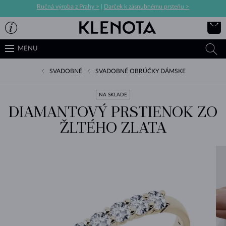
Ručná výroba z Prahy >
|
Darček k zásnubnému prsteňu >
MENU
SVADOBNÉ
SVADOBNÉ OBRÚČKY DÁMSKE
NA SKLADE
DIAMANTOVÝ PRSTIENOK ZO
ŽLTÉHO ZLATA