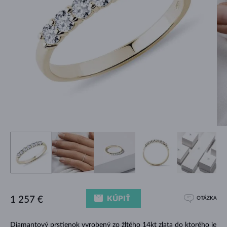
KÚPIŤ
1 257 €
OTÁZKA
Diamantový prstienok vyrobený zo žltého 14kt zlata do ktorého je