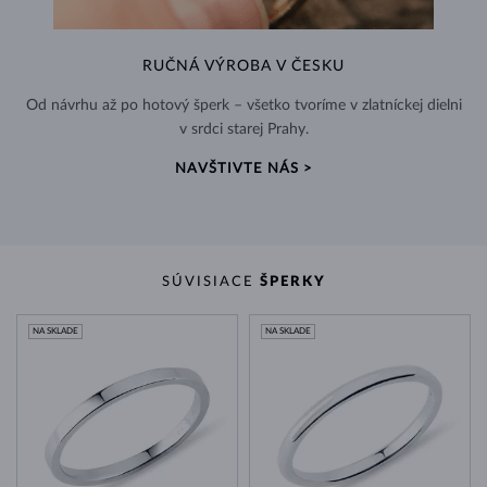
RUČNÁ VÝROBA V ČESKU
Od návrhu až po hotový šperk – všetko tvoríme v zlatníckej dielni
v srdci starej Prahy.
NAVŠTIVTE NÁS >
SÚVISIACE
ŠPERKY
NA SKLADE
NA SKLADE