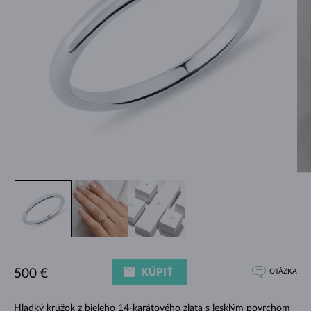
KÚPIŤ
500 €
OTÁZKA
Hladký krúžok z bieleho 14-karátového zlata s lesklým povrchom