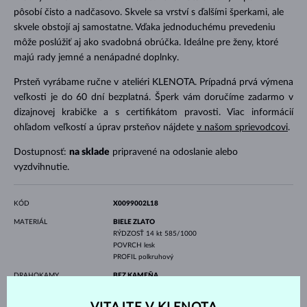
pôsobí čisto a nadčasovo. Skvele sa vrství s ďalšími šperkami, ale
skvele obstojí aj samostatne. Vďaka jednoduchému prevedeniu
môže poslúžiť aj ako svadobná obrúčka. Ideálne pre ženy, ktoré
majú rady jemné a nenápadné doplnky.
Prsteň vyrábame ručne v ateliéri KLENOTA. Prípadná prvá výmena
veľkosti je do 60 dní bezplatná. Šperk vám doručíme zadarmo v
dizajnovej krabičke a s certifikátom pravosti. Viac informácií
ohľadom veľkostí a úprav prsteňov nájdete
v našom sprievodcovi
.
Dostupnosť:
na sklade
pripravené na odoslanie alebo
vyzdvihnutie.
KÓD
X0099002L18
MATERIÁL
BIELE ZLATO
RÝDZOSŤ
14 kt 585/1000
POVRCH
lesk
PROFIL
polkruhový
DRAHOKAMY
BEZ KAMEŇA
ŠÍRKA
1.80 mm