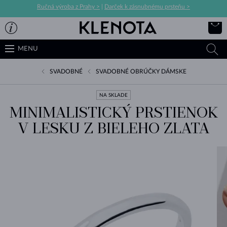
Ručná výroba z Prahy >
|
Darček k zásnubnému prsteňu >
MENU
SVADOBNÉ
SVADOBNÉ OBRÚČKY DÁMSKE
NA SKLADE
MINIMALISTICKÝ PRSTIENOK
V LESKU Z BIELEHO ZLATA