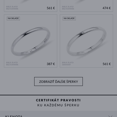
BIELE ZLATO
BIELE ZLATO
561 €
474 €
BEZ KAMEŇA
BEZ KAMEŇA
NA SKLADE
NA SKLADE
BIELE ZLATO
BIELE ZLATO
387 €
561 €
BEZ KAMEŇA
DIAMANT
ZOBRAZIŤ ĎALŠIE ŠPERKY
CERTIFIKÁT PRAVOSTI
KU KAŽDÉMU ŠPERKU