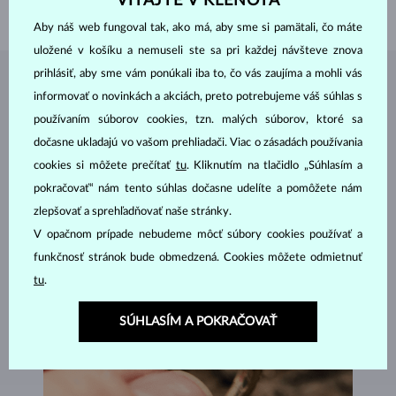
VITAJTE V KLENOTA
VÁHA
1.30 g
Aby náš web fungoval tak, ako má, aby sme si pamätali, čo máte
uložené v košíku a nemuseli ste sa pri každej návšteve znova
prihlásiť, aby sme vám ponúkali iba to, čo vás zaujíma a mohli vás
ŠPERKY Z
ATELIÉRU KLENOTA
informovať o novinkách a akciách, preto potrebujeme váš súhlas s
používaním súborov cookies, tzn. malých súborov, ktoré sa
dočasne ukladajú vo vašom prehliadači. Viac o zásadách používania
cookies si môžete prečítať
tu
. Kliknutím na tlačidlo „Súhlasím a
pokračovať“ nám tento súhlas dočasne udelíte a pomôžete nám
zlepšovať a sprehľadňovať naše stránky.
V opačnom prípade nebudeme môcť súbory cookies používať a
funkčnosť stránok bude obmedzená. Cookies môžete odmietnuť
tu
.
SÚHLASÍM A POKRAČOVAŤ