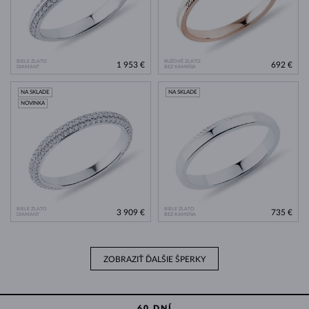
BIELE ZLATO
RUŽOVÉ ZLATO
1 953 €
692 €
DIAMANT
BEZ KAMEŇA
NA SKLADE
NA SKLADE
NOVINKA
BIELE ZLATO
BIELE ZLATO
3 909 €
735 €
DIAMANT
BEZ KAMEŇA
ZOBRAZIŤ ĎALŠIE ŠPERKY
60 DNÍ