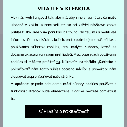
VÁHA
0.005 ct
VITAJTE V KLENOTA
ŠÍRKA
1.5 mm
Aby náš web fungoval tak, ako má, aby sme si pamätali, čo máte
VÁHA
1.30 g
uložené v košíku a nemuseli ste sa pri každej návšteve znova
prihlásiť, aby sme vám ponúkali iba to, čo vás zaujíma a mohli vás
informovať o novinkách a akciách, preto potrebujeme váš súhlas s
ŠPERKY Z
ATELIÉRU KLENOTA
používaním súborov cookies, tzn. malých súborov, ktoré sa
dočasne ukladajú vo vašom prehliadači. Viac o zásadách používania
cookies si môžete prečítať
tu
. Kliknutím na tlačidlo „Súhlasím a
pokračovať“ nám tento súhlas dočasne udelíte a pomôžete nám
zlepšovať a sprehľadňovať naše stránky.
V opačnom prípade nebudeme môcť súbory cookies používať a
funkčnosť stránok bude obmedzená. Cookies môžete odmietnuť
tu
.
SÚHLASÍM A POKRAČOVAŤ