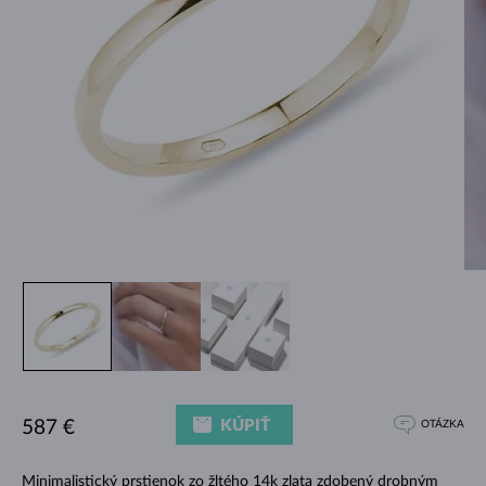
KÚPIŤ
587 €
OTÁZKA
Minimalistický prstienok zo žltého 14k zlata zdobený drobným