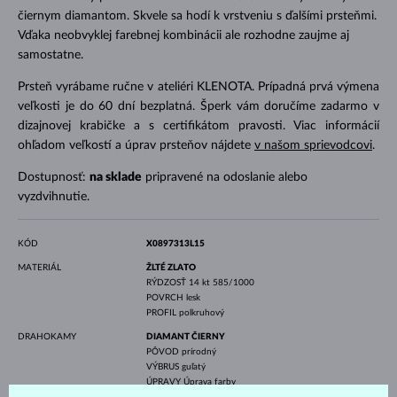
čiernym diamantom. Skvele sa hodí k vrstveniu s ďalšími prsteňmi.
Vďaka neobvyklej farebnej kombinácii ale rozhodne zaujme aj
samostatne.
Prsteň vyrábame ručne v ateliéri KLENOTA. Prípadná prvá výmena
veľkosti je do 60 dní bezplatná. Šperk vám doručíme zadarmo v
dizajnovej krabičke a s certifikátom pravosti. Viac informácií
ohľadom veľkostí a úprav prsteňov nájdete
v našom sprievodcovi
.
Dostupnosť:
na sklade
pripravené na odoslanie alebo
vyzdvihnutie.
KÓD
X0897313L15
MATERIÁL
ŽLTÉ ZLATO
RÝDZOSŤ
14 kt 585/1000
POVRCH
lesk
PROFIL
polkruhový
DRAHOKAMY
DIAMANT ČIERNY
PÔVOD
prírodný
VÝBRUS
guľatý
ÚPRAVY
Úprava farby
PRIEMER
1.0 mm