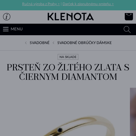
Ručná výroba z Prahy >
|
Darček k zásnubnému prsteňu >
MENU
SVADOBNÉ
SVADOBNÉ OBRÚČKY DÁMSKE
NA SKLADE
PRSTEŇ ZO ŽLTÉHO ZLATA S
ČIERNYM DIAMANTOM