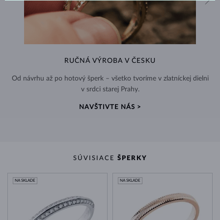
RUČNÁ VÝROBA V ČESKU
Od návrhu až po hotový šperk – všetko tvoríme v zlatníckej dielni
v srdci starej Prahy.
NAVŠTIVTE NÁS >
SÚVISIACE
ŠPERKY
NA SKLADE
NA SKLADE