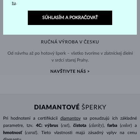
tu
.
SÚHLASÍM A POKRAČOVAŤ
RUČNÁ VÝROBA V ČESKU
Od návrhu až po hotový šperk – všetko tvoríme v zlatníckej dielni
v srdci starej Prahy.
NAVŠTIVTE NÁS >
DIAMANTOVÉ
ŠPERKY
Pri hodnotení a certifikácii
diamantov
sa posudzujú ich základné
cut
clarity
color
parametre, tzv.
4C: výbrus
(
),
čistota
(
),
farba
(
) a
carat
hmotnosť
(
). Tieto vlastnosti majú zásadný vplyv na cenu
diamantu.