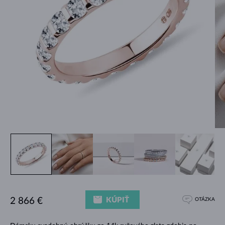
KÚPIŤ
2 866 €
OTÁZKA