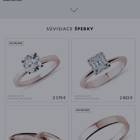
SÚVISIACE
ŠPERKY
NA SKLADE
RUŽOVÉ ZLATO
RUŽOVÉ ZLATO
2 170 €
2 822 €
DIAMANT LAB GROWN
DIAMANT LAB GROWN
NA SKLADE