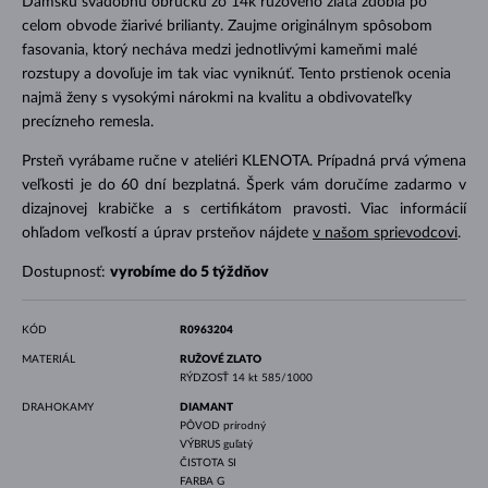
Dámsku svadobnú obrúčku zo 14k ružového zlata zdobia po
celom obvode žiarivé brilianty. Zaujme originálnym spôsobom
fasovania, ktorý necháva medzi jednotlivými kameňmi malé
rozstupy a dovoľuje im tak viac vyniknúť. Tento prstienok ocenia
najmä ženy s vysokými nárokmi na kvalitu a obdivovateľky
precízneho remesla.
Prsteň vyrábame ručne v ateliéri KLENOTA. Prípadná prvá výmena
veľkosti je do 60 dní bezplatná. Šperk vám doručíme zadarmo v
dizajnovej krabičke a s certifikátom pravosti. Viac informácií
ohľadom veľkostí a úprav prsteňov nájdete
v našom sprievodcovi
.
Dostupnosť:
vyrobíme do 5 týždňov
KÓD
R0963204
MATERIÁL
RUŽOVÉ ZLATO
RÝDZOSŤ
14 kt 585/1000
DRAHOKAMY
DIAMANT
PÔVOD
prírodný
VÝBRUS
guľatý
ČISTOTA
SI
FARBA
G