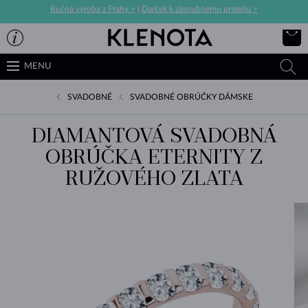
Ručná výroba z Prahy >
|
Darček k zásnubnému prsteňu >
MENU
SVADOBNÉ
SVADOBNÉ OBRÚČKY DÁMSKE
DIAMANTOVÁ SVADOBNÁ
OBRÚČKA ETERNITY Z
RUŽOVÉHO ZLATA