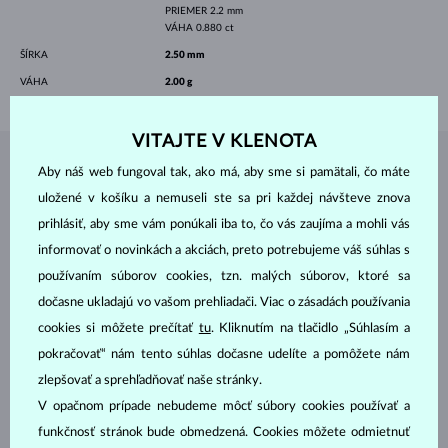
PRIEMER
2.2 mm
VÁHA
0.880 ct
ŠÍRKA
2.50 mm
VÁHA
2.00 g
VITAJTE V KLENOTA
ŠPERKY Z
ATELIÉRU KLENOTA
Aby náš web fungoval tak, ako má, aby sme si pamätali, čo máte
uložené v košíku a nemuseli ste sa pri každej návšteve znova
prihlásiť, aby sme vám ponúkali iba to, čo vás zaujíma a mohli vás
informovať o novinkách a akciách, preto potrebujeme váš súhlas s
používaním súborov cookies, tzn. malých súborov, ktoré sa
dočasne ukladajú vo vašom prehliadači. Viac o zásadách používania
cookies si môžete prečítať
tu
. Kliknutím na tlačidlo „Súhlasím a
pokračovať“ nám tento súhlas dočasne udelíte a pomôžete nám
zlepšovať a sprehľadňovať naše stránky.
V opačnom prípade nebudeme môcť súbory cookies používať a
funkčnosť stránok bude obmedzená. Cookies môžete odmietnuť