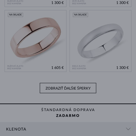
RUŽOVÉ ZLATO
ŽLTÉ ZLATO
1 300 €
1 300 €
BEZ KAMEŇA
BEZ KAMEŇA
NA SKLADE
NA SKLADE
RUŽOVÉ ZLATO
BIELE ZLATO
1 605 €
1 300 €
BEZ KAMEŇA
BEZ KAMEŇA
ZOBRAZIŤ ĎALŠIE ŠPERKY
ŠTANDARDNÁ DOPRAVA
ZADARMO
KLENOTA