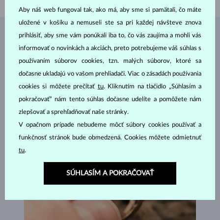
Aby náš web fungoval tak, ako má, aby sme si pamätali, čo máte
uložené v košíku a nemuseli ste sa pri každej návšteve znova
prihlásiť, aby sme vám ponúkali iba to, čo vás zaujíma a mohli vás
ŠPERKY Z
ATELIÉRU KLENOTA
informovať o novinkách a akciách, preto potrebujeme váš súhlas s
používaním súborov cookies, tzn. malých súborov, ktoré sa
dočasne ukladajú vo vašom prehliadači. Viac o zásadách používania
cookies si môžete prečítať
tu
. Kliknutím na tlačidlo „Súhlasím a
pokračovať“ nám tento súhlas dočasne udelíte a pomôžete nám
zlepšovať a sprehľadňovať naše stránky.
V opačnom prípade nebudeme môcť súbory cookies používať a
funkčnosť stránok bude obmedzená. Cookies môžete odmietnuť
tu
.
SÚHLASÍM A POKRAČOVAŤ