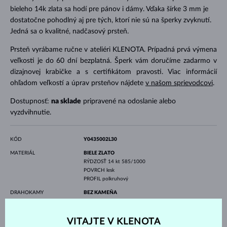
bieleho 14k zlata sa hodí pre pánov i dámy. Vďaka šírke 3 mm je
dostatočne pohodlný aj pre tých, ktorí nie sú na šperky zvyknutí.
Jedná sa o kvalitné, nadčasový prsteň.
Prsteň vyrábame ručne v ateliéri KLENOTA. Prípadná prvá výmena
veľkosti je do 60 dní bezplatná. Šperk vám doručíme zadarmo v
dizajnovej krabičke a s certifikátom pravosti. Viac informácií
ohľadom veľkostí a úprav prsteňov nájdete
v našom sprievodcovi
.
Dostupnosť:
na sklade
pripravené na odoslanie alebo
vyzdvihnutie.
KÓD
Y0435002L30
MATERIÁL
BIELE ZLATO
RÝDZOSŤ
14 kt 585/1000
POVRCH
lesk
PROFIL
polkruhový
DRAHOKAMY
BEZ KAMEŇA
ŠÍRKA
3.0 mm
VITAJTE V KLENOTA
VÁHA
2.90 g