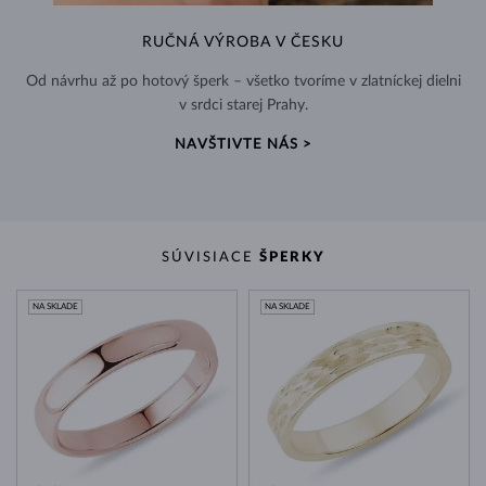
RUČNÁ VÝROBA V ČESKU
Od návrhu až po hotový šperk – všetko tvoríme v zlatníckej dielni
v srdci starej Prahy.
NAVŠTIVTE NÁS >
SÚVISIACE
ŠPERKY
NA SKLADE
NA SKLADE