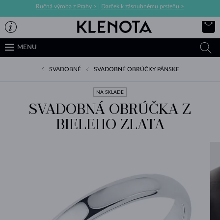
Ručná výroba z Prahy >
|
Darček k zásnubnému prsteňu >
MENU
SVADOBNÉ
SVADOBNÉ OBRÚČKY PÁNSKE
NA SKLADE
SVADOBNÁ OBRÚČKA Z
BIELEHO ZLATA