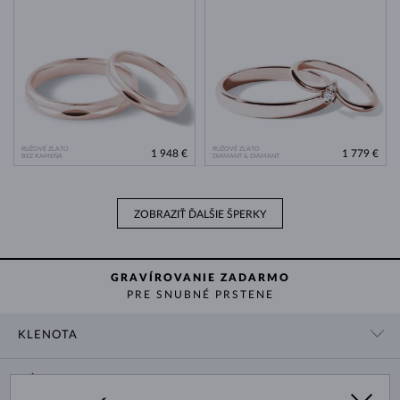
RUŽOVÉ ZLATO
RUŽOVÉ ZLATO
1 948 €
1 779 €
BEZ KAMEŇA
DIAMANT & DIAMANT
ZOBRAZIŤ ĎALŠIE ŠPERKY
GRAVÍROVANIE ZADARMO
PRE SNUBNÉ PRSTENE
KLENOTA
KONTAKTNÉ ÚDAJE
NÁKUP
SHOWROOM