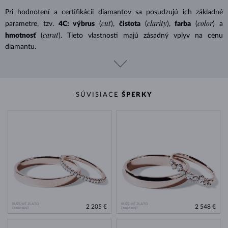
Pri hodnotení a certifikácii
diamantov
sa posudzujú ich základné
cut
clarity
color
parametre, tzv.
4C: výbrus
(
),
čistota
(
),
farba
(
) a
carat
hmotnosť
(
). Tieto vlastnosti majú zásadný vplyv na cenu
diamantu.
SÚVISIACE
ŠPERKY
RUŽOVÉ ZLATO
RUŽOVÉ ZLATO
2 205 €
2 548 €
DIAMANT
DIAMANT