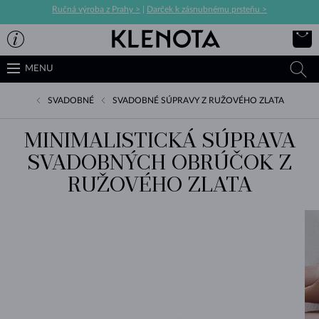
Ručná výroba z Prahy >
|
Darček k zásnubnému prsteňu >
MENU
SVADOBNÉ
SVADOBNÉ SÚPRAVY Z RUŽOVÉHO ZLATA
MINIMALISTICKÁ SÚPRAVA
SVADOBNÝCH OBRÚČOK Z
RUŽOVÉHO ZLATA