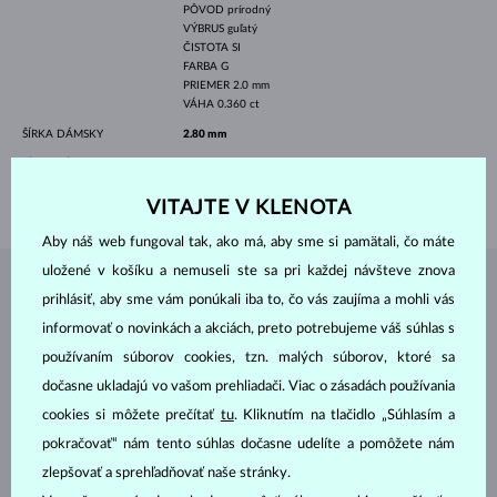
PÔVOD
prírodný
VÝBRUS
guľatý
ČISTOTA
SI
FARBA
G
PRIEMER
2.0 mm
VÁHA
0.360 ct
ŠÍRKA DÁMSKY
2.80 mm
ŠÍRKA PÁNSKY
4.0 mm
VÁHA
7.05 g
VITAJTE V KLENOTA
Aby náš web fungoval tak, ako má, aby sme si pamätali, čo máte
uložené v košíku a nemuseli ste sa pri každej návšteve znova
ŠPERKY Z
ATELIÉRU KLENOTA
prihlásiť, aby sme vám ponúkali iba to, čo vás zaujíma a mohli vás
informovať o novinkách a akciách, preto potrebujeme váš súhlas s
používaním súborov cookies, tzn. malých súborov, ktoré sa
dočasne ukladajú vo vašom prehliadači. Viac o zásadách používania
cookies si môžete prečítať
tu
. Kliknutím na tlačidlo „Súhlasím a
pokračovať“ nám tento súhlas dočasne udelíte a pomôžete nám
zlepšovať a sprehľadňovať naše stránky.