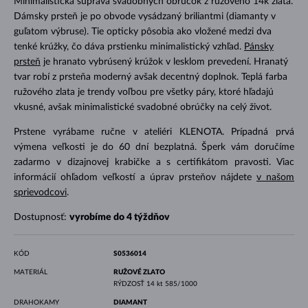
Minimalistická súprava svadobných obrúčok z ružového 14k zlata.
Dámsky prsteň je po obvode vysádzaný briliantmi (diamanty v
guľatom výbruse). Tie opticky pôsobia ako vložené medzi dva
tenké krúžky, čo dáva prstienku minimalistický vzhľad.
Pánsky
prsteň
je hranato vybrúsený krúžok v lesklom prevedení. Hranatý
tvar robí z prsteňa moderný avšak decentný doplnok. Teplá farba
ružového zlata je trendy voľbou pre všetky páry, ktoré hľadajú
vkusné, avšak minimalistické svadobné obrúčky na celý život.
Prstene vyrábame ručne v ateliéri KLENOTA. Prípadná prvá
výmena veľkosti je do 60 dní bezplatná. Šperk vám doručíme
zadarmo v dizajnovej krabičke a s certifikátom pravosti. Viac
informácií ohľadom veľkostí a úprav prsteňov nájdete
v našom
sprievodcovi
.
Dostupnosť:
vyrobíme do 4 týždňov
KÓD
S0536014
MATERIÁL
RUŽOVÉ ZLATO
RÝDZOSŤ
14 kt 585/1000
DRAHOKAMY
DIAMANT