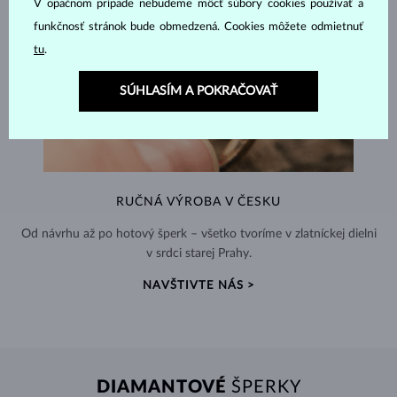
V opačnom prípade nebudeme môcť súbory cookies používať a
funkčnosť stránok bude obmedzená. Cookies môžete odmietnuť
tu
.
SÚHLASÍM A POKRAČOVAŤ
RUČNÁ VÝROBA V ČESKU
Od návrhu až po hotový šperk – všetko tvoríme v zlatníckej dielni
v srdci starej Prahy.
NAVŠTIVTE NÁS >
DIAMANTOVÉ
ŠPERKY