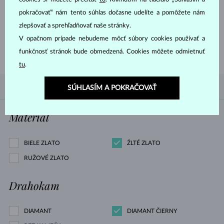
pokračovať“ nám tento súhlas dočasne udelíte a pomôžete nám
zlepšovať a sprehľadňovať naše stránky.
V opačnom prípade nebudeme môcť súbory cookies používať a
POZRIEŤ
funkčnosť stránok bude obmedzená. Cookies môžete odmietnuť
tu
.
PODĽA OBĽÚBENOSTI
4/4
FILTROVANIE
SÚHLASÍM A POKRAČOVAŤ
Materiál
BIELE ZLATO
ŽLTÉ ZLATO
RUŽOVÉ ZLATO
Drahokam
DIAMANT
DIAMANT ČIERNY