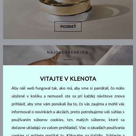
POZRIEŤ
NAJOBĽÚBENEJŠIE
VITAJTE V KLENOTA
Aby náš web fungoval tak, ako má, aby sme si pamätali, čo máte
uložené v košíku a nemuseli ste sa pri každej návšteve znova
prihlásiť, aby sme vám ponúkali iba to, čo vás zaujíma a mohli vás
informovať o novinkách a akciách, preto potrebujeme váš súhlas s
používaním súborov cookies, tzn. malých súborov, ktoré sa
dočasne ukladajú vo vašom prehliadači. Viac o zásadách používania
cookies si môžete prečítať
tu
. Kliknutím na tlačidlo „Súhlasím a