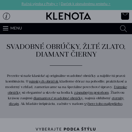
Ručná výroba z Prahy >
|
Darček k zásnubnému prsteňu >
MENU
SVADOBNÉ OBRÚČKY, ŽLTÉ ZLATO,
DIAMANT ČIERNY
Prezrite si naše klasické aj originálne svadobné obrúčky a nájdite tú pravú
kombináciu. U
pánskych obrúčok
kladieme dôraz na pohodlie, praktickosť a
moderný vzhľad, zameriavame sa na špeciálne povrchové úpravy.
Dámske
obrúčky
sú elegantné a skvele sa hodia k
zásnubným prsteňom
. Žiarivou
krásou zaujmú
diamantové svadobné obrúčky
, najmä obľúbený
eternity
dizajn
. Ak hľadáte inšpiráciu, začnite v našom
výbere toho najlepšieho
.
VYBERAJTE
PODĽA ŠTÝLU