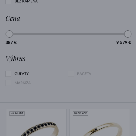
BEZ KAMEŇA
Cena
387 €
9 579 €
Výbrus
GUĽATÝ
BAGETA
MARKÍZA
NA SKLADE
NA SKLADE