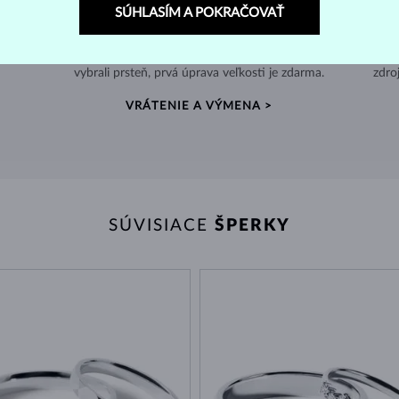
SÚHLASÍM A POKRAČOVAŤ
60 DNÍ NA VRÁTENIE
e v
Nenosené šperky môžete jednoducho vrátiť, a ak ste si
Po
vybrali prsteň, prvá úprava veľkosti je zdarma.
zdro
VRÁTENIE A VÝMENA >
SÚVISIACE
ŠPERKY