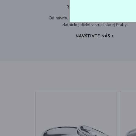
RUČNÁ VÝROBA V ČESKU
Od návrhu až po hotový šperk – všetko tvorím
zlatníckej dielni v srdci starej Prahy.
NAVŠTIVTE NÁS >