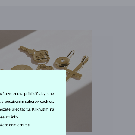
ávšteve znova prihlásiť, aby sme
as s používaním súborov cookies,
môžete prečítať
tu
. Kliknutím na
aše stránky.
ôžete odmietnuť
tu
.