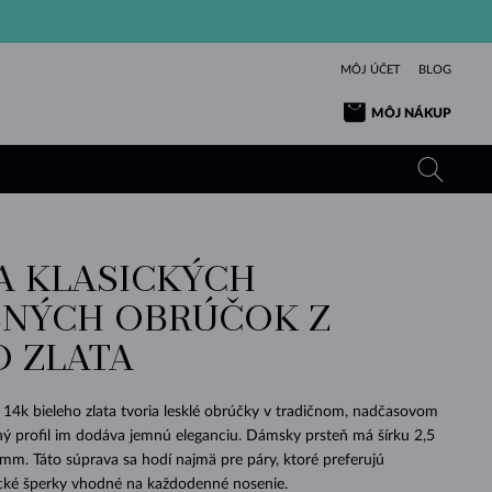
MÔJ ÚČET
BLOG
MÔJ NÁKUP
A KLASICKÝCH
ŽLTÉ ZLATO
TANZANITY
TURMALÍNY
ZAFÍRY
NÝCH OBRÚČOK Z
RUŽOVÉ ZLATO
TOPÁSY
VLTAVÍNY
SMARAGDY
O ZLATA
TURMALÍNY
MINERÁLY
VLTAVÍNY
VÝNIMOČNÝ
ELEGANCIA
NÁRAMKY
KOLEKCIE
PRÍVESKY
KRÁSOU
KRÁSNE
ŠPERKY
KRÁSU
LÁSKA
VLTAVÍNY
PERLOVÉ PRÍVESKY
MINERÁLY
14k bieleho zlata tvoria lesklé obrúčky v tradičnom, nadčasovom
PRE BÁBÄTKÁ
BIELE ZLATO
SVADOBNÉ
ný profil im dodáva jemnú eleganciu. Dámsky prsteň má šírku 2,5
m. Táto súprava sa hodí najmä pre páry, ktoré preferujú
SVADOBNÉ
ŽLTÉ ZLATO
ŽLTÉ ZLATO
POZRIEŤ
POZRIEŤ
POZRIEŤ
POZRIEŤ
POZRIEŤ
POZRIEŤ
POZRIEŤ
POZRIEŤ
POZRIEŤ
POZRIEŤ
tické šperky vhodné na každodenné nosenie.