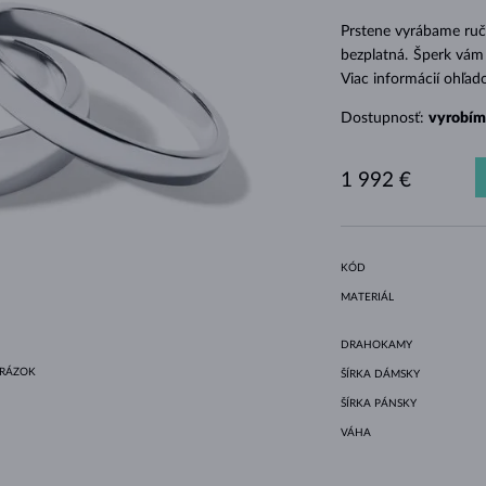
HALO ŠTÝL
ORIGINÁLNE SÚPRAVY
AMETYSTY
SINGLE
DRAHOKAMY
SLADKOVODNÉ PERLY
BEZEL OSADENIE
PRE MAMIČKU
BIELE ZLATO
MORGANITY
TOPÁSY
RUBÍNY
TIPY NA DARČEKY
Prstene vyrábame ruč
ŽLTÉ ZLATO
MAGNETICKÉ NÁHRDELNÍKY
RUŽOVÉ ZLATO
bezplatná. Šperk vám 
Viac informácií ohľad
RUŽOVÉ ZLATO
GRAVÍROVATEĽNÉ
Dostupnosť:
vyrobím
LETNÍ VRSTVENÍ
1 992 €
KÓD
MATERIÁL
DRAHOKAMY
BRÁZOK
ŠÍRKA DÁMSKY
ŠÍRKA PÁNSKY
VÁHA