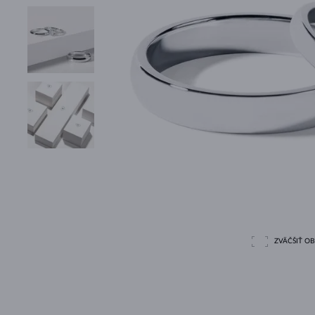
ZVÄČŠIŤ O