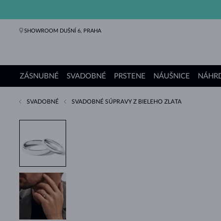
SHOWROOM DUŠNÍ 6, PRAHA
ZÁSNUBNÉ
SVADOBNÉ
PRSTENE
NÁUŠNICE
NÁHRD
SVADOBNÉ
SVADOBNÉ SÚPRAVY Z BIELEHO ZLATA
Zásnubné prstene
Svadobné obrúčky
Prstene
Náušnice
Náhrdelníky
Náramky
Perly
Šperky
Darčeky
Kolekcie KLENOTA