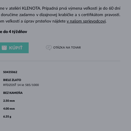
BIELE ZLATO
RUŽOVÉ ZLATO
BIELE ZLATO
ne v ateliéri KLENOTA. Prípadná prvá výmena veľkosti je do 60 dní
doručíme zadarmo v dizajnovej krabičke a s certifikátom pravosti.
om veľkostí a úprav prsteňov nájdete
v našom sprievodcovi
.
e do 4 týždňov
KÚPIŤ
OTÁZKA
NA TOVAR
S0435062
BIELE ZLATO
RÝDZOSŤ
14 kt 585/1000
BEZ KAMEŇA
2.50 mm
4.00 mm
6.35 g