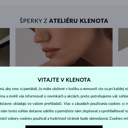
ŠPERKY Z
ATELIÉRU KLENOTA
VITAJTE V KLENOTA
á, aby sme si pamätali, čo máte uložené v košíku a nemuseli ste sa pri každej n
jíma a mohli vás informovať o novinkách a akciách, preto potrebujeme váš súhl
dočasne ukladajú vo vašom prehliadači. Viac o zásadách používania cookies si 
“ nám tento súhlas dočasne udelíte a pomôžete nám zlepšovať a sprehľadňovať n
ôcť súbory cookies používať a funkčnosť stránok bude obmedzená. Cookies m