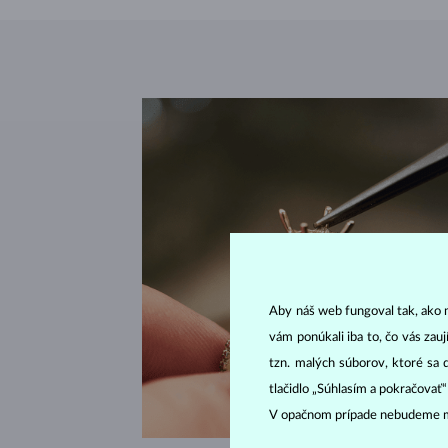
Aby náš web fungoval tak, ako m
vám ponúkali iba to, čo vás zau
tzn. malých súborov, ktoré sa 
tlačidlo „Súhlasím a pokračovať
V opačnom prípade nebudeme m