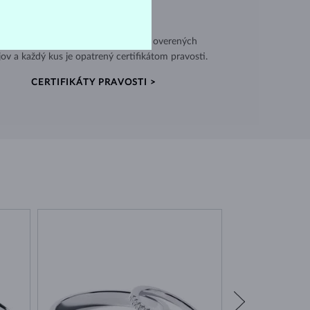
VÝNIMOČNÁ KVALITA
užívame vysokokvalitné materiály z overených
jov a každý kus je opatrený certifikátom pravosti.
CERTIFIKÁTY PRAVOSTI >