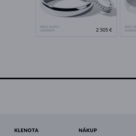
BIELE ZLATO
BIELE 
2 505 €
DIAMANT
DIAMA
KLENOTA
NÁKUP