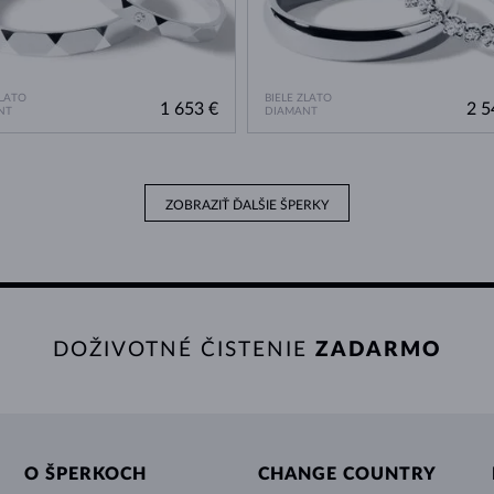
ZLATO
BIELE ZLATO
1 653 €
2 5
NT
DIAMANT
ZOBRAZIŤ ĎALŠIE ŠPERKY
DOŽIVOTNÉ ČISTENIE
ZADARMO
O ŠPERKOCH
CHANGE COUNTRY