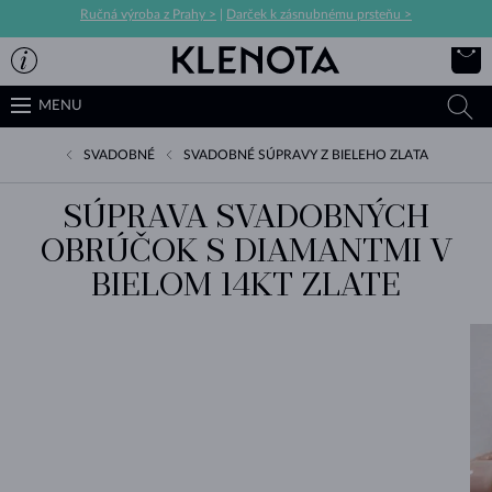
Ručná výroba z Prahy >
|
Darček k zásnubnému prsteňu >
MENU
SVADOBNÉ
SVADOBNÉ SÚPRAVY Z BIELEHO ZLATA
SÚPRAVA SVADOBNÝCH
OBRÚČOK S DIAMANTMI V
BIELOM 14KT ZLATE