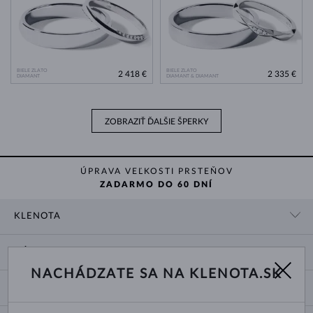
BIELE ZLATO
BIELE ZLATO
2 418 €
2 335 €
DIAMANT
DIAMANT & DIAMANT
ZOBRAZIŤ ĎALŠIE ŠPERKY
ÚPRAVA VEĽKOSTI PRSTEŇOV
ZADARMO DO 60 DNÍ
KLENOTA
KONTAKTNÉ ÚDAJE
NÁKUP
SHOWROOM
NACHÁDZATE SA NA KLENOTA.SK
DODANIE A PLATBA ZA TOVAR
O NÁS
O ŠPERKOCH
VRÁTENIE A VÝMENA
PRE MÉDIÁ