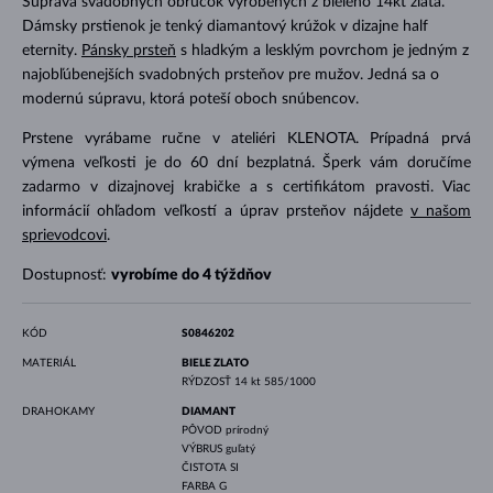
Súprava svadobných obrúčok vyrobených z bieleho 14kt zlata.
Dámsky prstienok je tenký diamantový krúžok v dizajne half
eternity.
Pánsky prsteň
s hladkým a lesklým povrchom je jedným z
najobľúbenejších svadobných prsteňov pre mužov. Jedná sa o
modernú súpravu, ktorá poteší oboch snúbencov.
Prstene vyrábame ručne v ateliéri KLENOTA. Prípadná prvá
výmena veľkosti je do 60 dní bezplatná. Šperk vám doručíme
zadarmo v dizajnovej krabičke a s certifikátom pravosti. Viac
informácií ohľadom veľkostí a úprav prsteňov nájdete
v našom
sprievodcovi
.
Dostupnosť:
vyrobíme do 4 týždňov
KÓD
S0846202
MATERIÁL
BIELE ZLATO
RÝDZOSŤ
14 kt 585/1000
DRAHOKAMY
DIAMANT
PÔVOD
prírodný
VÝBRUS
guľatý
ČISTOTA
SI
FARBA
G