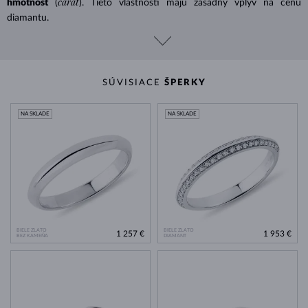
carat
hmotnosť
(
). Tieto vlastnosti majú zásadný vplyv na cenu
diamantu.
SÚVISIACE
ŠPERKY
NA SKLADE
NA SKLADE
BIELE ZLATO
BIELE ZLATO
1 257 €
1 953 €
BEZ KAMEŇA
DIAMANT