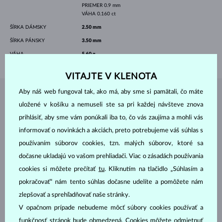
PRIEMER
0.9 mm
VÁHA
0.160 ct
ŠÍRKA DÁMSKY
2.50 mm
ŠÍRKA PÁNSKY
3.50 mm
VÁHA
5.60 g
VITAJTE V KLENOTA
Aby náš web fungoval tak, ako má, aby sme si pamätali, čo máte
ŠPERKY Z
ATELIÉRU KLENOTA
uložené v košíku a nemuseli ste sa pri každej návšteve znova
prihlásiť, aby sme vám ponúkali iba to, čo vás zaujíma a mohli vás
informovať o novinkách a akciách, preto potrebujeme váš súhlas s
používaním súborov cookies, tzn. malých súborov, ktoré sa
dočasne ukladajú vo vašom prehliadači. Viac o zásadách používania
cookies si môžete prečítať
tu
. Kliknutím na tlačidlo „Súhlasím a
pokračovať“ nám tento súhlas dočasne udelíte a pomôžete nám
zlepšovať a sprehľadňovať naše stránky.
V opačnom prípade nebudeme môcť súbory cookies používať a
funkčnosť stránok bude obmedzená. Cookies môžete odmietnuť