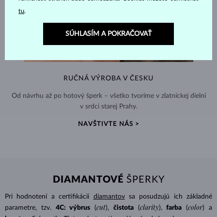
tu
.
SÚHLASÍM A POKRAČOVAŤ
RUČNÁ VÝROBA V ČESKU
Od návrhu až po hotový šperk – všetko tvoríme v zlatníckej dielni
v srdci starej Prahy.
NAVŠTIVTE NÁS >
DIAMANTOVÉ
ŠPERKY
Pri hodnotení a certifikácii
diamantov
sa posudzujú ich základné
cut
clarity
color
parametre, tzv.
4C: výbrus
(
),
čistota
(
),
farba
(
) a