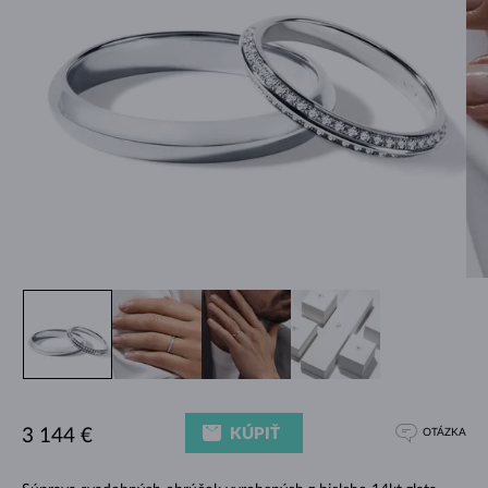
KÚPIŤ
3 144 €
OTÁZKA