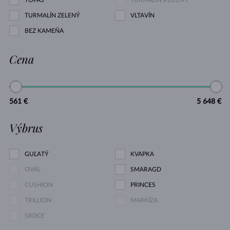
TOPÁS
TURMALÍN RUŽOVÝ
TURMALÍN ZELENÝ
VLTAVÍN
BEZ KAMEŇA
Cena
561 €
5 648 €
Výbrus
GUĽATÝ
KVAPKA
OVÁL
SMARAGD
CUSHION
PRINCES
TRILLION
MARKÍZA
SRDCE