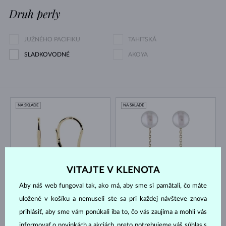
Druh perly
JUŽNÉHO PACIFIKU
TAHITSKÁ
SLADKOVODNÉ
AKOYA
NA SKLADE
NA SKLADE
VITAJTE V KLENOTA
ŽLTÉ ZLATO
Aby náš web fungoval tak, ako má, aby sme si pamätali, čo máte
ŽLTÉ ZLATO
DIAMANT LAB GROWN & PERLA
2 170 €
900 €
DIAMANT LAB GROWN
SLADKOVODNÉ
uložené v košíku a nemuseli ste sa pri každej návšteve znova
NA SKLADE
NA SKLADE
prihlásiť, aby sme vám ponúkali iba to, čo vás zaujíma a mohli vás
informovať o novinkách a akciách, preto potrebujeme váš súhlas s