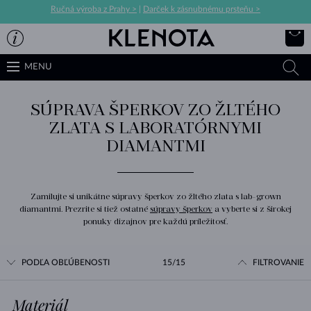
Ručná výroba z Prahy >
|
Darček k zásnubnému prsteňu >
MENU
SÚPRAVA ŠPERKOV ZO ŽLTÉHO
ZLATA S LABORATÓRNYMI
DIAMANTMI
Zamilujte si unikátne súpravy šperkov zo žltého zlata s lab-grown
diamantmi. Prezrite si tiež ostatné
súpravy šperkov
a vyberte si z širokej
ponuky dizajnov pre každú príležitosť.
PODĽA OBĽÚBENOSTI
15/15
FILTROVANIE
Materiál