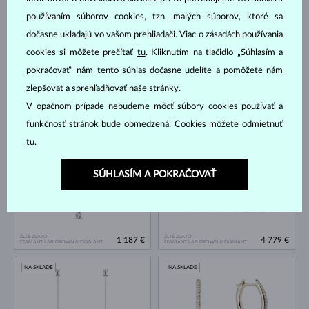
používaním súborov cookies, tzn. malých súborov, ktoré sa
dočasne ukladajú vo vašom prehliadači. Viac o zásadách používania
cookies si môžete prečítať
tu
. Kliknutím na tlačidlo „Súhlasím a
pokračovať“ nám tento súhlas dočasne udelíte a pomôžete nám
zlepšovať a sprehľadňovať naše stránky.
ŽLTÉ ZLATO
ŽLTÉ ZLATO
605 €
1 214 €
DIAMANT LAB GROWN
DIAMANT LAB GROWN
V opačnom prípade nebudeme môcť súbory cookies používať a
funkčnosť stránok bude obmedzená. Cookies môžete odmietnuť
NA SKLADE
tu
.
SÚHLASÍM A POKRAČOVAŤ
ŽLTÉ ZLATO
ŽLTÉ ZLATO
1 187 €
4 779 €
DIAMANT LAB GROWN & DIAMANT
DIAMANT LAB GROWN & DIAMANT
NA SKLADE
NA SKLADE