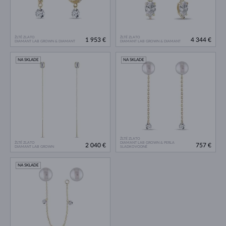
ŽLTÉ ZLATO
ŽLTÉ ZLATO
1 953 €
4 344 €
DIAMANT LAB GROWN & DIAMANT
DIAMANT LAB GROWN & DIAMANT
NA SKLADE
NA SKLADE
ŽLTÉ ZLATO
ŽLTÉ ZLATO
DIAMANT LAB GROWN & PERLA
2 040 €
757 €
DIAMANT LAB GROWN
SLADKOVODNÉ
NA SKLADE