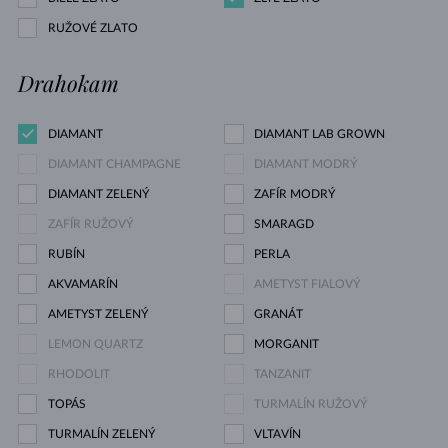
RUŽOVÉ ZLATO
Drahokam
DIAMANT
DIAMANT LAB GROWN
DIAMANT CHAMPAGNE
DIAMANT MODRÝ
DIAMANT ZELENÝ
ZAFÍR MODRÝ
ZAFÍR RUŽOVÝ
SMARAGD
RUBÍN
PERLA
AKVAMARÍN
AMETYST FIALOVÝ
AMETYST ZELENÝ
GRANÁT
LEMON QUARTZ
MORGANIT
RHODOLIT
TANZANIT
TOPÁS
TURMALÍN RUŽOVÝ
TURMALÍN ZELENÝ
VLTAVÍN