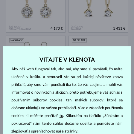
ŽLTÉ ZLATO
ŽLTÉ ZLATO
4 170 €
1 431 €
DIAMANT & DIAMANT
DIAMANT
NA SKLADE
NA SKLADE
VITAJTE V KLENOTA
Aby náš web fungoval tak, ako má, aby sme si pamätali, čo máte
uložené v košíku a nemuseli ste sa pri každej návšteve znova
prihlásiť, aby sme vám ponúkali iba to, čo vás zaujíma a mohli vás
ŽLTÉ ZLATO
ŽLTÉ ZLATO
1 387 €
2 909 €
informovať o novinkách a akciách, preto potrebujeme váš súhlas s
DIAMANT
DIAMANT & DIAMANT
používaním súborov cookies, tzn. malých súborov, ktoré sa
NA SKLADE
NA SKLADE
dočasne ukladajú vo vašom prehliadači. Viac o zásadách používania
cookies si môžete prečítať
tu
. Kliknutím na tlačidlo „Súhlasím a
pokračovať“ nám tento súhlas dočasne udelíte a pomôžete nám
zlepšovať a sprehľadňovať naše stránky.