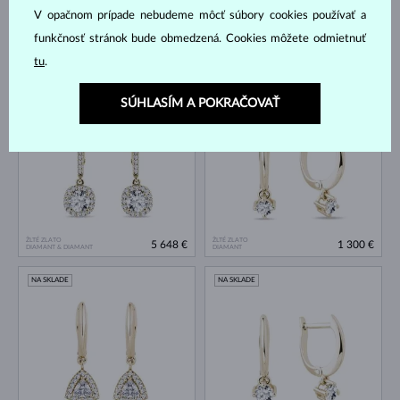
V opačnom prípade nebudeme môcť súbory cookies používať a
funkčnosť stránok bude obmedzená. Cookies môžete odmietnuť
ŽLTÉ ZLATO
ŽLTÉ ZLATO
1 735 €
1 561 €
tu
.
DIAMANT & DIAMANT
DIAMANT
NA SKLADE
NA SKLADE
SÚHLASÍM A POKRAČOVAŤ
ŽLTÉ ZLATO
ŽLTÉ ZLATO
5 648 €
1 300 €
DIAMANT & DIAMANT
DIAMANT
NA SKLADE
NA SKLADE