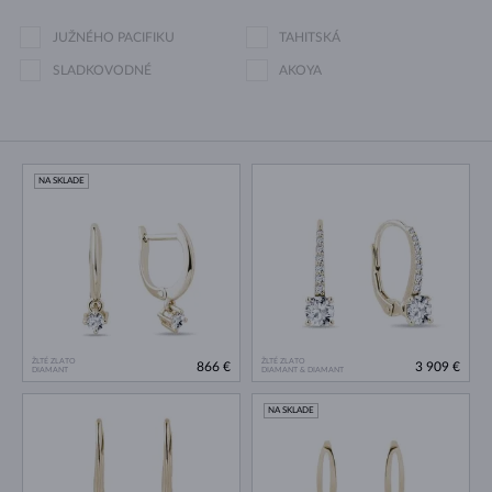
JUŽNÉHO PACIFIKU
TAHITSKÁ
SLADKOVODNÉ
AKOYA
NA SKLADE
ŽLTÉ ZLATO
ŽLTÉ ZLATO
866 €
3 909 €
DIAMANT
DIAMANT & DIAMANT
NA SKLADE