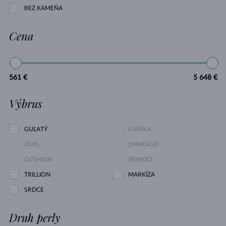
BEZ KAMEŇA
Cena
561 €
5 648 €
Výbrus
GUĽATÝ
KVAPKA
OVÁL
SMARAGD
CUSHION
PRINCES
TRILLION
MARKÍZA
SRDCE
Druh perly