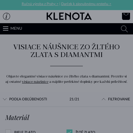
Ručná výroba z Prahy >
|
Darček k zásnubnému prsteňu >
MENU
VISIACE NÁUŠNICE ZO ŽLTÉHO
ZLATA S DIAMANTMI
Objavte elegantné visiace náušnice zo žltého zlata s diamantmi. Prezrite si
aj ostatné
visiace náušnice
a nájdite perfektné doplnky pre každú príležitosť.
PODĽA OBĽÚBENOSTI
21/21
FILTROVANIE
Materiál
BIELE ZLATO
ŽLTÉ ZLATO