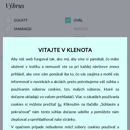
Výbrus
GUĽATÝ
OVÁL
SMARAGD
PRINCES
TRILLION
SRDCE
VITAJTE V KLENOTA
Aby náš web fungoval tak, ako má, aby sme si pamätali, čo máte
uložené v košíku a nemuseli ste sa pri každej návšteve znova
NA SKLADE
NA SKLADE
prihlásiť, aby sme vám ponúkali iba to, čo vás zaujíma a mohli vás
informovať o novinkách a akciách, preto potrebujeme váš súhlas s
používaním súborov cookies, tzn. malých súborov, ktoré sa
dočasne ukladajú vo vašom prehliadači. Viac o zásadách používania
cookies si môžete prečítať
tu
. Kliknutím na tlačidlo „Súhlasím a
pokračovať“ nám tento súhlas dočasne udelíte a pomôžete nám
BIELE ZLATO
BIELE ZLATO
1 300 €
4 779 €
ZAFÍR MODRÝ & DIAMANT
ZAFÍR MODRÝ & DIAMANT
zlepšovať a sprehľadňovať naše stránky.
V opačnom prípade nebudeme môcť súbory cookies používať a
NA SKLADE
NA SKLADE