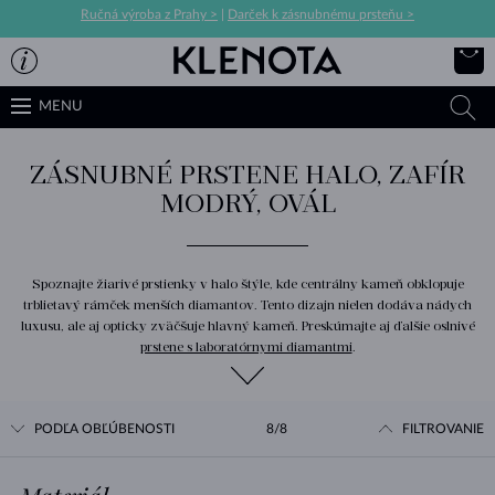
Ručná výroba z Prahy >
|
Darček k zásnubnému prsteňu >
MENU
ZÁSNUBNÉ PRSTENE HALO, ZAFÍR
MODRÝ, OVÁL
Spoznajte žiarivé prstienky v halo štýle, kde centrálny kameň obklopuje
trblietavý rámček menších diamantov. Tento dizajn nielen dodáva nádych
luxusu, ale aj opticky zväčšuje hlavný kameň. Preskúmajte aj ďalšie oslnivé
prstene s laboratórnymi diamantmi
.
PODĽA OBĽÚBENOSTI
8/8
FILTROVANIE