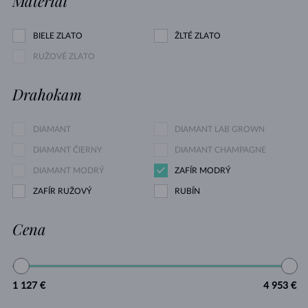
Materiál
BIELE ZLATO
ŽLTÉ ZLATO
RUŽOVÉ ZLATO
Drahokam
DIAMANT
DIAMANT LAB GROWN
DIAMANT ČIERNY
DIAMANT CHAMPAGNE
DIAMANT MODRÝ
ZAFÍR MODRÝ
ZAFÍR RUŽOVÝ
RUBÍN
Cena
1 127 €
4 953 €