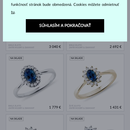
funkčnosť stránok bude obmedzená. Cookies môžete odmietnuť
tu
.
SÚHLASÍM A POKRAČOVAŤ
BIELE ZLATO
BIELE ZLATO
3 040 €
2 692 €
ZAFÍR MODRÝ & DIAMANT
ZAFÍR MODRÝ & DIAMANT
NA SKLADE
NA SKLADE
BIELE ZLATO
ŽLTÉ ZLATO
1 779 €
1 431 €
ZAFÍR MODRÝ & DIAMANT
ZAFÍR MODRÝ & DIAMANT
NA SKLADE
NA SKLADE