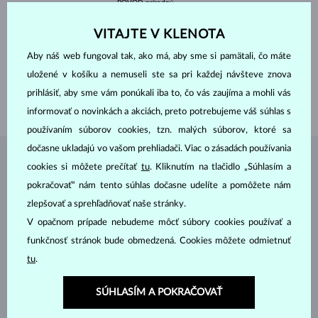
PÔVOD
prírodný
VÝBRUS
guľatý
ČISTOTA
SI
VITAJTE V KLENOTA
ÚPRAVY
Úprava farby
PRIEMER
3 mm
Aby náš web fungoval tak, ako má, aby sme si pamätali, čo máte
VÁHA
0.105 ct
uložené v košíku a nemuseli ste sa pri každej návšteve znova
ŠÍRKA
1.70 mm
prihlásiť, aby sme vám ponúkali iba to, čo vás zaujíma a mohli vás
VÁHA
1.50 g
informovať o novinkách a akciách, preto potrebujeme váš súhlas s
používaním súborov cookies, tzn. malých súborov, ktoré sa
dočasne ukladajú vo vašom prehliadači. Viac o zásadách používania
ŠPERKY Z
ATELIÉRU KLENOTA
cookies si môžete prečítať
tu
. Kliknutím na tlačidlo „Súhlasím a
pokračovať“ nám tento súhlas dočasne udelíte a pomôžete nám
zlepšovať a sprehľadňovať naše stránky.
V opačnom prípade nebudeme môcť súbory cookies používať a
funkčnosť stránok bude obmedzená. Cookies môžete odmietnuť
tu
.
SÚHLASÍM A POKRAČOVAŤ