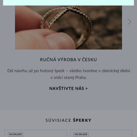
RUČNÁ VÝROBA V ČESKU
Od návrhu až po hotový šperk – všetko tvoríme v zlatníckej dielni
v srdci starej Prahy.
NAVŠTIVTE NÁS >
SÚVISIACE
ŠPERKY
NA SKLADE
NA SKLADE