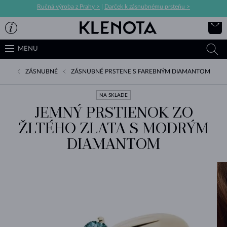
Ručná výroba z Prahy >
|
Darček k zásnubnému prsteňu >
MENU
ZÁSNUBNÉ
ZÁSNUBNÉ PRSTENE S FAREBNÝM DIAMANTOM
NA SKLADE
JEMNÝ PRSTIENOK ZO
ŽLTÉHO ZLATA S MODRÝM
DIAMANTOM