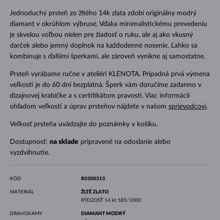
Jednoduchý prsteň zo žltého 14k zlata zdobí originálny modrý
diamant v okrúhlom výbruse. Vďaka minimalistickému prevedeniu
je skvelou voľbou nielen pre žiadosť o ruku, ale aj ako vkusný
darček alebo jemný doplnok na každodenné nosenie. Ľahko sa
kombinuje s ďalšími šperkami, ale zároveň vynikne aj samostatne.
Prsteň vyrábame ručne v ateliéri KLENOTA. Prípadná prvá výmena
veľkosti je do 60 dní bezplatná. Šperk vám doručíme zadarmo v
dizajnovej krabičke a s certifikátom pravosti. Viac informácií
ohľadom veľkostí a úprav prsteňov nájdete v našom
sprievodcovi
.
Veľkosť prsteňa uvádzajte do poznámky v košíku.
Dostupnosť:
na sklade
pripravené na odoslanie alebo
vyzdvihnutie.
KÓD
R0300313
MATERIÁL
ŽLTÉ ZLATO
RÝDZOSŤ
14 kt 585/1000
DRAHOKAMY
DIAMANT MODRÝ