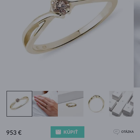
KÚPIŤ
953 €
OTÁZKA