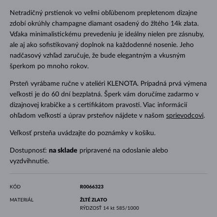
Netradičný prstienok vo veľmi obľúbenom prepletenom dizajne
zdobí okrúhly champagne diamant osadený do žltého 14k zlata.
Vďaka minimalistickému prevedeniu je ideálny nielen pre zásnuby,
ale aj ako sofistikovaný doplnok na každodenné nosenie. Jeho
nadčasový vzhľad zaručuje, že bude elegantným a vkusným
šperkom po mnoho rokov.
Prsteň vyrábame ručne v ateliéri KLENOTA. Prípadná prvá výmena
veľkosti je do 60 dní bezplatná. Šperk vám doručíme zadarmo v
dizajnovej krabičke a s certifikátom pravosti. Viac informácií
ohľadom veľkostí a úprav prsteňov nájdete v našom
sprievodcovi
.
Veľkosť prsteňa uvádzajte do poznámky v košíku.
Dostupnosť:
na sklade
pripravené na odoslanie alebo
vyzdvihnutie.
KÓD
R0066323
MATERIÁL
ŽLTÉ ZLATO
RÝDZOSŤ
14 kt 585/1000