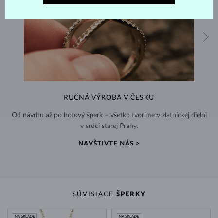
RUČNÁ VÝROBA V ČESKU
Od návrhu až po hotový šperk – všetko tvoríme v zlatníckej dielni
v srdci starej Prahy.
NAVŠTIVTE NÁS >
SÚVISIACE
ŠPERKY
NA SKLADE
NA SKLADE