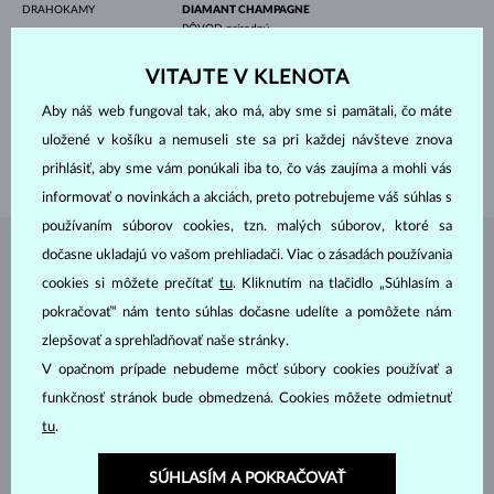
DRAHOKAMY
DIAMANT CHAMPAGNE
PÔVOD
prírodný
VÝBRUS
guľatý
ČISTOTA
SI
VITAJTE V KLENOTA
PRIEMER
3.0 mm
VÁHA
0.105 ct
Aby náš web fungoval tak, ako má, aby sme si pamätali, čo máte
ŠÍRKA
1.50 mm
uložené v košíku a nemuseli ste sa pri každej návšteve znova
VÁHA
1.80 g
prihlásiť, aby sme vám ponúkali iba to, čo vás zaujíma a mohli vás
informovať o novinkách a akciách, preto potrebujeme váš súhlas s
používaním súborov cookies, tzn. malých súborov, ktoré sa
dočasne ukladajú vo vašom prehliadači. Viac o zásadách používania
ŠPERKY Z
ATELIÉRU KLENOTA
cookies si môžete prečítať
tu
. Kliknutím na tlačidlo „Súhlasím a
pokračovať“ nám tento súhlas dočasne udelíte a pomôžete nám
zlepšovať a sprehľadňovať naše stránky.
V opačnom prípade nebudeme môcť súbory cookies používať a
funkčnosť stránok bude obmedzená. Cookies môžete odmietnuť
tu
.
SÚHLASÍM A POKRAČOVAŤ