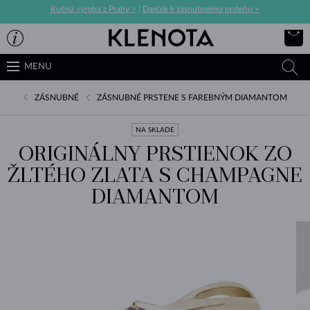
Ručná výroba z Prahy >
|
Darček k zásnubnému prsteňu >
MENU
ZÁSNUBNÉ
ZÁSNUBNÉ PRSTENE S FAREBNÝM DIAMANTOM
NA SKLADE
ORIGINÁLNY PRSTIENOK ZO
ŽLTÉHO ZLATA S CHAMPAGNE
DIAMANTOM