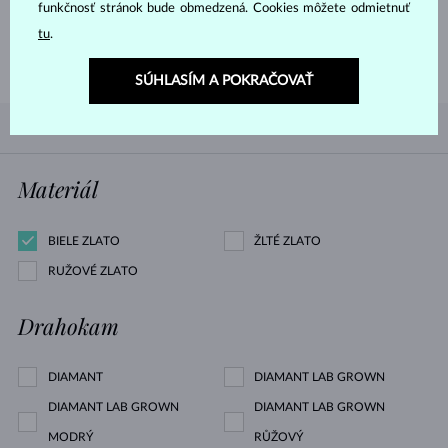
funkčnosť stránok bude obmedzená. Cookies môžete odmietnuť
tu
.
PREČÍTAŤ
SÚHLASÍM A POKRAČOVAŤ
PODĽA OBĽÚBENOSTI
0/0
FILTROVANIE
Materiál
BIELE ZLATO
ŽLTÉ ZLATO
RUŽOVÉ ZLATO
Drahokam
DIAMANT
DIAMANT LAB GROWN
DIAMANT LAB GROWN
DIAMANT LAB GROWN
MODRÝ
RŮŽOVÝ