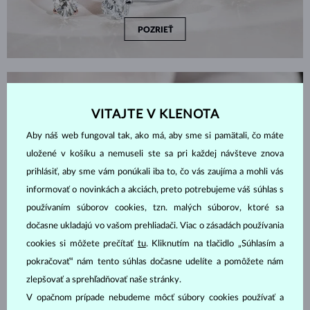
POZRIEŤ
AKO VYBRAŤ ZÁSNUBNÝ PRSTEŇ
VITAJTE V KLENOTA
Aby náš web fungoval tak, ako má, aby sme si pamätali, čo máte
uložené v košíku a nemuseli ste sa pri každej návšteve znova
prihlásiť, aby sme vám ponúkali iba to, čo vás zaujíma a mohli vás
informovať o novinkách a akciách, preto potrebujeme váš súhlas s
používaním súborov cookies, tzn. malých súborov, ktoré sa
dočasne ukladajú vo vašom prehliadači. Viac o zásadách používania
cookies si môžete prečítať
tu
. Kliknutím na tlačidlo „Súhlasím a
pokračovať“ nám tento súhlas dočasne udelíte a pomôžete nám
zlepšovať a sprehľadňovať naše stránky.
V opačnom prípade nebudeme môcť súbory cookies používať a