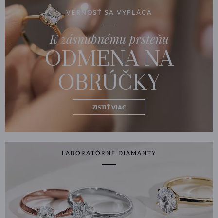
VERNOSŤ SA VYPLÁCA
K zásnubnému prsteňu
ODMENA NA
OBRÚČKY
ZISTIŤ VIAC
LABORATÓRNE DIAMANTY