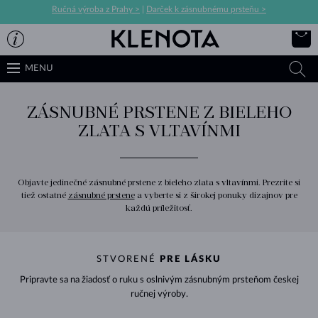
Ručná výroba z Prahy >
|
Darček k zásnubnému prsteňu >
MENU
ZÁSNUBNÉ PRSTENE Z BIELEHO
ZLATA S VLTAVÍNMI
Objavte jedinečné zásnubné prstene z bieleho zlata s vltavínmi. Prezrite si
tiež ostatné
zásnubné prstene
a vyberte si z širokej ponuky dizajnov pre
každú príležitosť.
STVORENÉ
PRE LÁSKU
Pripravte sa na žiadosť o ruku s oslnivým zásnubným prsteňom českej
ručnej výroby.