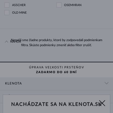
ASSCHER
OSEMHRAN
OLD MINE
Nenašli sme žiadne produkty, ktoré by zodpovedali podmienkam
NAHOR
filtra. Skúste podmienky zmeniť alebo filter zrušiť.
ÚPRAVA VEĽKOSTI PRSTEŇOV
ZADARMO DO 60 DNÍ
KLENOTA
KONTAKTNÉ ÚDAJE
NÁKUP
SHOWROOM
NACHÁDZATE SA NA KLENOTA.SK
DODANIE A PLATBA ZA TOVAR
O NÁS
O ŠPERKOCH
VRÁTENIE A VÝMENA
PRE MÉDIÁ