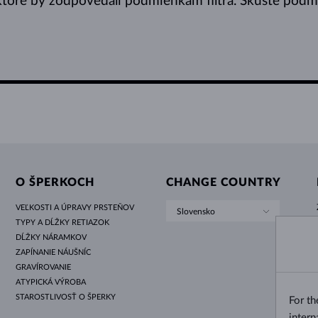
toré by zodpovedali podmienkam filtra. Skúste podmie
O ŠPERKOCH
CHANGE COUNTRY
VEĽKOSTI A ÚPRAVY PRSTEŇOV
Slovensko
TYPY A DĹŽKY RETIAZOK
DĹŽKY NÁRAMKOV
ZAPÍNANIE NÁUŠNÍC
GRAVÍROVANIE
ATYPICKÁ VÝROBA
STAROSTLIVOSŤ O ŠPERKY
For t
intern