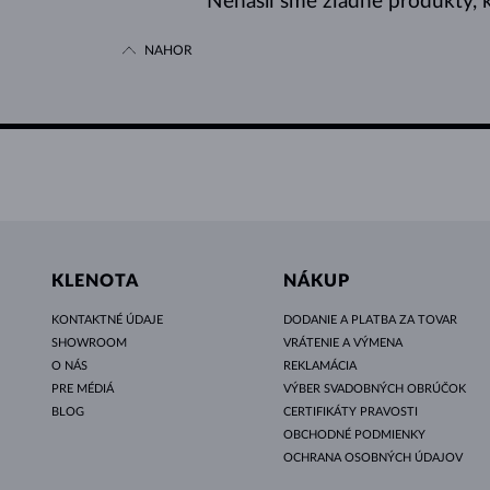
Nenašli sme žiadne produkty, k
NAHOR
KLENOTA
NÁKUP
KONTAKTNÉ ÚDAJE
DODANIE A PLATBA ZA TOVAR
SHOWROOM
VRÁTENIE A VÝMENA
O NÁS
REKLAMÁCIA
PRE MÉDIÁ
VÝBER SVADOBNÝCH OBRÚČOK
BLOG
CERTIFIKÁTY PRAVOSTI
OBCHODNÉ PODMIENKY
OCHRANA OSOBNÝCH ÚDAJOV