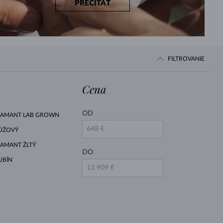
PREČÍTAŤ
FILTROVANIE
Cena
OD
IAMANT LAB GROWN
ŮŽOVÝ
IAMANT ŽLTÝ
DO
UBÍN