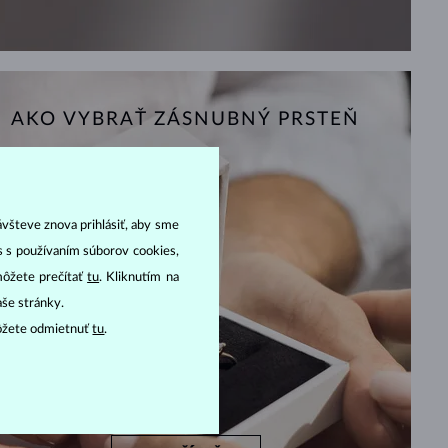
AKO VYBRAŤ ZÁSNUBNÝ PRSTEŇ
ávšteve znova prihlásiť, aby sme
as s používaním súborov cookies,
môžete prečítať
tu
. Kliknutím na
aše stránky.
ôžete odmietnuť
tu
.