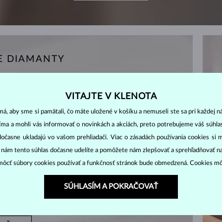
E DIAMANTY
VITAJTE V KLENOTA
á, aby sme si pamätali, čo máte uložené v košíku a nemuseli ste sa pri každej n
jíma a mohli vás informovať o novinkách a akciách, preto potrebujeme váš súhl
dočasne ukladajú vo vašom prehliadači. Viac o zásadách používania cookies si 
“ nám tento súhlas dočasne udelíte a pomôžete nám zlepšovať a sprehľadňovať n
ôcť súbory cookies používať a funkčnosť stránok bude obmedzená. Cookies m
SÚHLASÍM A POKRAČOVAŤ