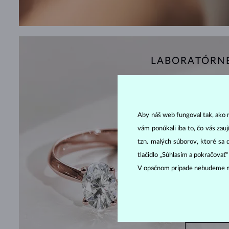
LABORATÓRN
Aby náš web fungoval tak, ako m
vám ponúkali iba to, čo vás zau
tzn. malých súborov, ktoré sa 
tlačidlo „Súhlasím a pokračovať
V opačnom prípade nebudeme m