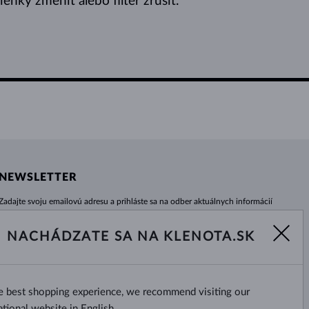
nky zmeniť alebo filter zrušiť.
NEWSLETTER
Zadajte svoju emailovú adresu a prihláste sa na odber aktuálnych informácií
z e-shopu klenota.sk.
Žiadna novinka, akcia či zľava Vám už neunikne!
NACHÁDZATE SA NA KLENOTA.SK
ODOBERAŤ
he best shopping experience, we recommend visiting our
Áno, chcem dostávať zaujímavé
novinky na e-mail.
ational website in English.