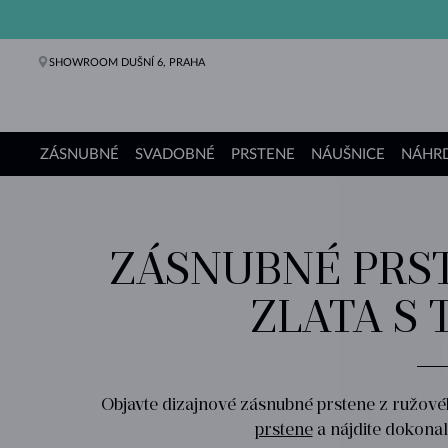
SHOWROOM DUŠNÍ 6, PRAHA
ZÁSNUBNÉ
SVADOBNÉ
PRSTENE
NÁUŠNICE
NÁHRD
Zásnubné prstene
Svadobné obrúčky
Prstene
Náušnice
Náhrdelníky
Náramky
Perly
Šperky
Darčeky
Kolekcie KLENOTA
ZÁSNUBNÉ PRS
ZLATA S 
Objavte dizajnové zásnubné prstene z ružového
prstene
a nájdite dokonal