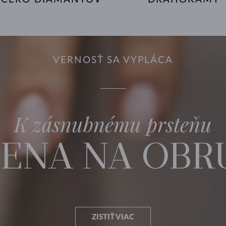
VERNOSŤ SA VYPLÁCA
K zásnubnému prsteňu
ENA NA OBR
ZISTIŤ VIAC