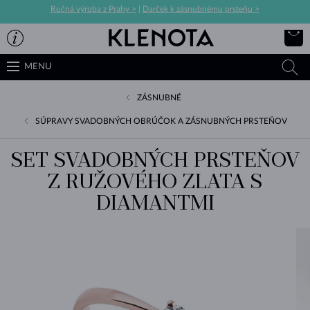
Ručná výroba z Prahy >
|
Darček k zásnubnému prsteňu >
MENU
ZÁSNUBNÉ
SÚPRAVY SVADOBNÝCH OBRÚČOK A ZÁSNUBNÝCH PRSTEŇOV
SET SVADOBNÝCH PRSTEŇOV
Z RUŽOVÉHO ZLATA S
DIAMANTMI