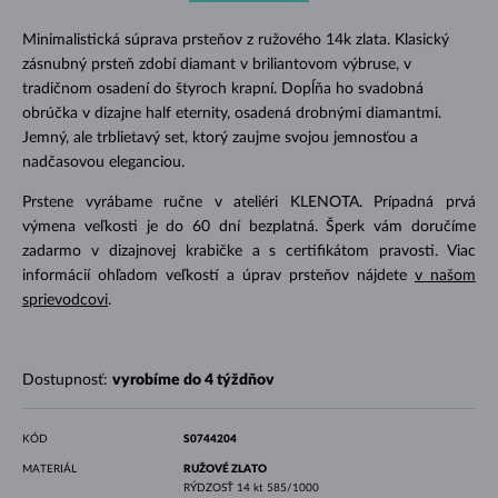
Minimalistická súprava prsteňov z ružového 14k zlata. Klasický
zásnubný prsteň zdobí diamant v briliantovom výbruse, v
tradičnom osadení do štyroch krapní. Dopĺňa ho svadobná
obrúčka v dizajne half eternity, osadená drobnými diamantmi.
Jemný, ale trblietavý set, ktorý zaujme svojou jemnosťou a
nadčasovou eleganciou.
Prstene vyrábame ručne v ateliéri KLENOTA. Prípadná prvá
výmena veľkosti je do 60 dní bezplatná. Šperk vám doručíme
zadarmo v dizajnovej krabičke a s certifikátom pravosti. Viac
informácií ohľadom veľkostí a úprav prsteňov nájdete
v našom
sprievodcovi
.
Dostupnosť:
vyrobíme do 4 týždňov
KÓD
S0744204
MATERIÁL
RUŽOVÉ ZLATO
RÝDZOSŤ
14 kt 585/1000