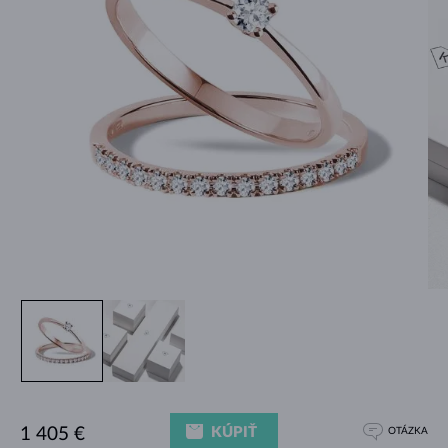
KÚPIŤ
1 405 €
OTÁZKA