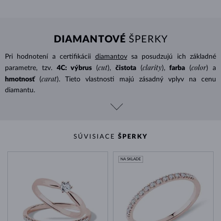
DIAMANTOVÉ
ŠPERKY
Pri hodnotení a certifikácii
diamantov
sa posudzujú ich základné
cut
clarity
color
parametre, tzv.
4C: výbrus
(
),
čistota
(
),
farba
(
) a
carat
hmotnosť
(
). Tieto vlastnosti majú zásadný vplyv na cenu
diamantu.
SÚVISIACE
ŠPERKY
NA SKLADE