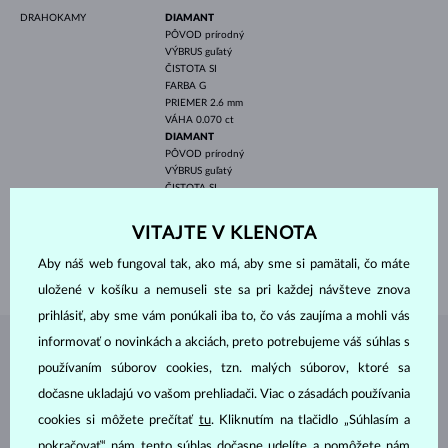
DRAHOKAMY
DIAMANT
PÔVOD
prírodný
VÝBRUS
guľatý
ČISTOTA
SI
FARBA
G
PRIEMER
2.6 mm
VÁHA
0.070 ct
DIAMANT
PÔVOD
prírodný
VÝBRUS
guľatý
ČISTOTA
SI
FARBA
G
PRIEMER
1.3 mm
VITAJTE V KLENOTA
VÁHA
0.150 ct
Aby náš web fungoval tak, ako má, aby sme si pamätali, čo máte
VÁHA
2.40 g
uložené v košíku a nemuseli ste sa pri každej návšteve znova
prihlásiť, aby sme vám ponúkali iba to, čo vás zaujíma a mohli vás
informovať o novinkách a akciách, preto potrebujeme váš súhlas s
ŠPERKY Z
ATELIÉRU KLENOTA
používaním súborov cookies, tzn. malých súborov, ktoré sa
dočasne ukladajú vo vašom prehliadači. Viac o zásadách používania
cookies si môžete prečítať
tu
. Kliknutím na tlačidlo „Súhlasím a
pokračovať“ nám tento súhlas dočasne udelíte a pomôžete nám