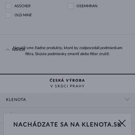
ASSCHER
OSEMHRAN
OLD MINE
Nenašli sme žiadne produkty, ktoré by zodpovedali podmienkam
NAHOR
filtra. Skúste podmienky zmeniť alebo filter zrušiť.
ČESKÁ VÝROBA
V SRDCI PRAHY
KLENOTA
KONTAKTNÉ ÚDAJE
NÁKUP
SHOWROOM
NACHÁDZATE SA NA KLENOTA.SK
DODANIE A PLATBA ZA TOVAR
O NÁS
O ŠPERKOCH
VRÁTENIE A VÝMENA
PRE MÉDIÁ