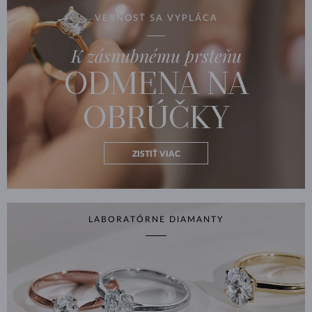
VERNOSŤ SA VYPLÁCA
K zásnubnému prsteňu
ODMENA NA
OBRÚČKY
ZISTIŤ VIAC
LABORATÓRNE DIAMANTY