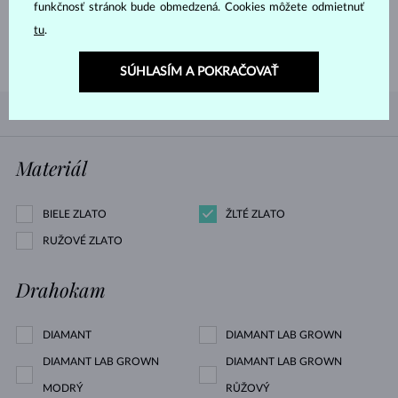
funkčnosť stránok bude obmedzená. Cookies môžete odmietnuť
tu
.
PREČÍTAŤ
SÚHLASÍM A POKRAČOVAŤ
PODĽA OBĽÚBENOSTI
0/0
FILTROVANIE
Materiál
BIELE ZLATO
ŽLTÉ ZLATO
RUŽOVÉ ZLATO
Drahokam
DIAMANT
DIAMANT LAB GROWN
DIAMANT LAB GROWN
DIAMANT LAB GROWN
MODRÝ
RŮŽOVÝ