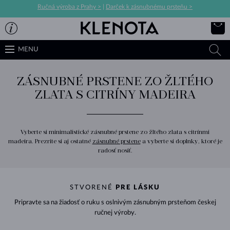
Ručná výroba z Prahy >
|
Darček k zásnubnému prsteňu >
MENU
ZÁSNUBNÉ PRSTENE ZO ŽLTÉHO
ZLATA S CITRÍNY MADEIRA
Vyberte si minimalistické zásnubné prstene zo žltého zlata s citrínmi
madeira. Prezrite si aj ostatné
zásnubné prstene
a vyberte si doplnky, ktoré je
radosť nosiť.
STVORENÉ
PRE LÁSKU
Pripravte sa na žiadosť o ruku s oslnivým zásnubným prsteňom českej
ručnej výroby.