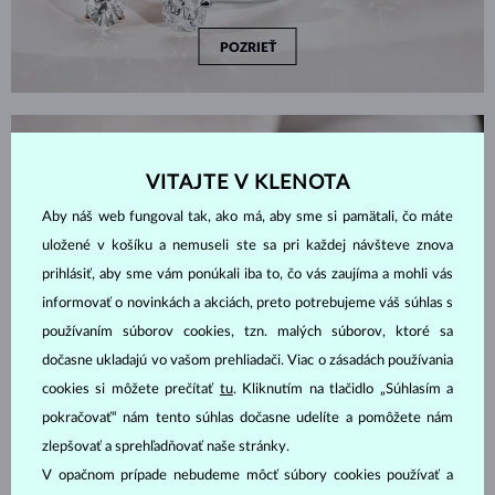
POZRIEŤ
AKO VYBRAŤ ZÁSNUBNÝ PRSTEŇ
VITAJTE V KLENOTA
Aby náš web fungoval tak, ako má, aby sme si pamätali, čo máte
uložené v košíku a nemuseli ste sa pri každej návšteve znova
prihlásiť, aby sme vám ponúkali iba to, čo vás zaujíma a mohli vás
informovať o novinkách a akciách, preto potrebujeme váš súhlas s
používaním súborov cookies, tzn. malých súborov, ktoré sa
dočasne ukladajú vo vašom prehliadači. Viac o zásadách používania
cookies si môžete prečítať
tu
. Kliknutím na tlačidlo „Súhlasím a
pokračovať“ nám tento súhlas dočasne udelíte a pomôžete nám
zlepšovať a sprehľadňovať naše stránky.
V opačnom prípade nebudeme môcť súbory cookies používať a