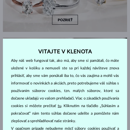
POZRIEŤ
AKO VYBRAŤ ZÁSNUBNÝ PRSTEŇ
VITAJTE V KLENOTA
Aby náš web fungoval tak, ako má, aby sme si pamätali, čo máte
uložené v košíku a nemuseli ste sa pri každej návšteve znova
prihlásiť, aby sme vám ponúkali iba to, čo vás zaujíma a mohli vás
informovať o novinkách a akciách, preto potrebujeme váš súhlas s
používaním súborov cookies, tzn. malých súborov, ktoré sa
dočasne ukladajú vo vašom prehliadači. Viac o zásadách používania
cookies si môžete prečítať
tu
. Kliknutím na tlačidlo „Súhlasím a
pokračovať“ nám tento súhlas dočasne udelíte a pomôžete nám
zlepšovať a sprehľadňovať naše stránky.
V opačnom prípade nebudeme môcť súbory cookies používať a