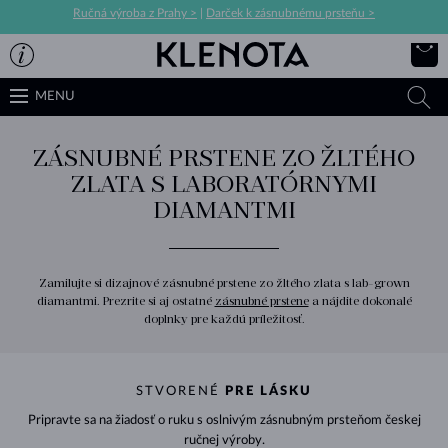
Ručná výroba z Prahy >
|
Darček k zásnubnému prsteňu >
MENU
ZÁSNUBNÉ PRSTENE ZO ŽLTÉHO
ZLATA S LABORATÓRNYMI
DIAMANTMI
Zamilujte si dizajnové zásnubné prstene zo žltého zlata s lab-grown
diamantmi. Prezrite si aj ostatné
zásnubné prstene
a nájdite dokonalé
doplnky pre každú príležitosť.
STVORENÉ
PRE LÁSKU
Pripravte sa na žiadosť o ruku s oslnivým zásnubným prsteňom českej
ručnej výroby.