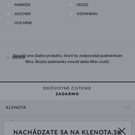
MARKÍZA
SRDCE
ASSCHER
OSEMHRAN
OLD MINE
Nenašli sme žiadne produkty, ktoré by zodpovedali podmienkam
NAHOR
filtra. Skúste podmienky zmeniť alebo filter zrušiť.
DOŽIVOTNÉ ČISTENIE
ZADARMO
KLENOTA
KONTAKTNÉ ÚDAJE
NÁKUP
SHOWROOM
NACHÁDZATE SA NA KLENOTA.SK
DODANIE A PLATBA ZA TOVAR
O NÁS