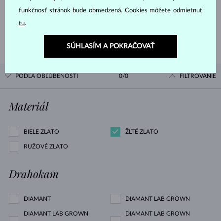
funkčnosť stránok bude obmedzená. Cookies môžete odmietnuť
tu
.
PREČÍTAŤ
SÚHLASÍM A POKRAČOVAŤ
PODĽA OBĽÚBENOSTI
0/0
FILTROVANIE
Materiál
BIELE ZLATO
ŽLTÉ ZLATO
RUŽOVÉ ZLATO
Drahokam
DIAMANT
DIAMANT LAB GROWN
DIAMANT LAB GROWN
DIAMANT LAB GROWN