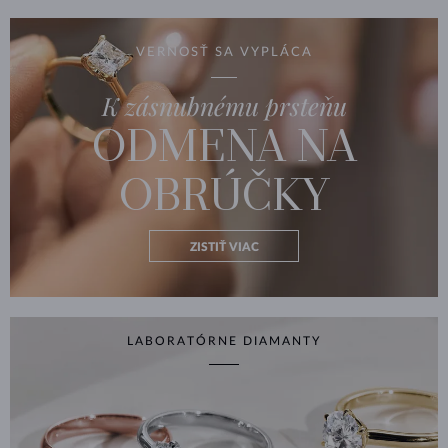
VERNOSŤ SA VYPLÁCA
K zásnubnému prsteňu
ODMENA NA
OBRÚČKY
ZISTIŤ VIAC
LABORATÓRNE DIAMANTY