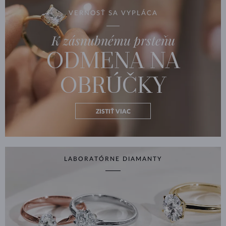
VERNOSŤ SA VYPLÁCA
K zásnubnému prsteňu
ODMENA NA
OBRÚČKY
ZISTIŤ VIAC
LABORATÓRNE DIAMANTY