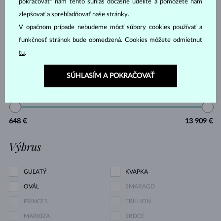
pokračovať“ nám tento súhlas dočasne udelíte a pomôžete nám
DIAMANT ČIERNY
DIAMANT CHAMPAGNE
zlepšovať a sprehľadňovať naše stránky.
DIAMANT MODRÝ
DIAMANT ŽLTÝ
V opačnom prípade nebudeme môcť súbory cookies používať a
DIAMANT ZELENÝ
ZAFÍR MODRÝ
funkčnosť stránok bude obmedzená. Cookies môžete odmietnuť
tu
.
ZAFÍR RUŽOVÝ
RUBÍN
SÚHLASÍM A POKRAČOVAŤ
Cena
648 €
13 909 €
Výbrus
GUĽATÝ
KVAPKA
OVÁL
SMARAGD
PRINCES
TRILLION
MARKÍZA
SRDCE