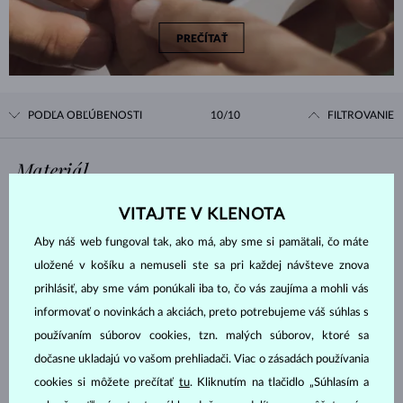
PREČÍTAŤ
PODĽA OBĽÚBENOSTI
10/10
FILTROVANIE
Materiál
VITAJTE V KLENOTA
BIELE ZLATO
ŽLTÉ ZLATO
Aby náš web fungoval tak, ako má, aby sme si pamätali, čo máte
RUŽOVÉ ZLATO
uložené v košíku a nemuseli ste sa pri každej návšteve znova
Drahokam
prihlásiť, aby sme vám ponúkali iba to, čo vás zaujíma a mohli vás
informovať o novinkách a akciách, preto potrebujeme váš súhlas s
používaním súborov cookies, tzn. malých súborov, ktoré sa
DIAMANT
DIAMANT LAB GROWN
dočasne ukladajú vo vašom prehliadači. Viac o zásadách používania
DIAMANT LAB GROWN
DIAMANT LAB GROWN
cookies si môžete prečítať
tu
. Kliknutím na tlačidlo „Súhlasím a
MODRÝ
RŮŽOVÝ