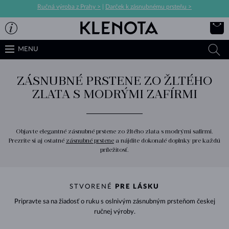
Ručná výroba z Prahy >
|
Darček k zásnubnému prsteňu >
MENU
ZÁSNUBNÉ PRSTENE ZO ŽLTÉHO
ZLATA S MODRÝMI ZAFÍRMI
Objavte elegantné zásnubné prstene zo žltého zlata s modrými safírmi.
Prezrite si aj ostatné
zásnubné prstene
a nájdite dokonalé doplnky pre každú
príležitosť.
STVORENÉ
PRE LÁSKU
Pripravte sa na žiadosť o ruku s oslnivým zásnubným prsteňom českej
ručnej výroby.