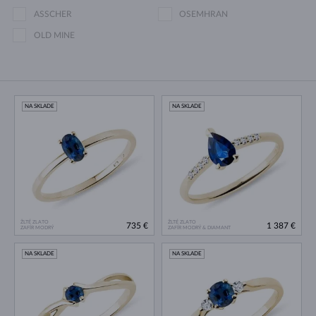
ASSCHER
OSEMHRAN
OLD MINE
NA SKLADE
NA SKLADE
ŽLTÉ ZLATO
ŽLTÉ ZLATO
735 €
1 387 €
ZAFÍR MODRÝ
ZAFÍR MODRÝ & DIAMANT
NA SKLADE
NA SKLADE